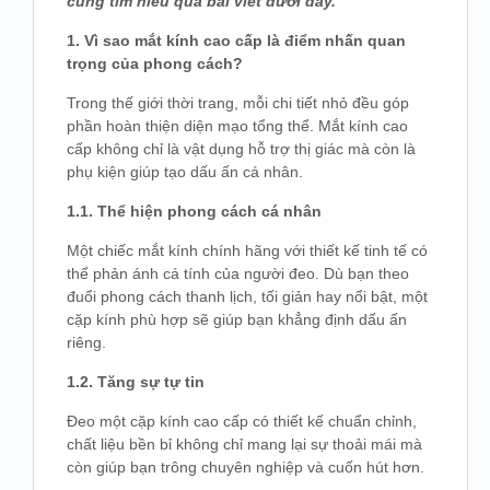
cùng tìm hiểu qua bài viết dưới đây.
1. Vì sao mắt kính cao cấp là điểm nhấn quan
trọng của phong cách?
Trong thế giới thời trang, mỗi chi tiết nhỏ đều góp
phần hoàn thiện diện mạo tổng thể. Mắt kính cao
cấp không chỉ là vật dụng hỗ trợ thị giác mà còn là
phụ kiện giúp tạo dấu ấn cá nhân.
1.1. Thể hiện phong cách cá nhân
Một chiếc mắt kính chính hãng với thiết kế tinh tế có
thể phản ánh cá tính của người đeo. Dù bạn theo
đuổi phong cách thanh lịch, tối giản hay nổi bật, một
cặp kính phù hợp sẽ giúp bạn khẳng định dấu ấn
riêng.
1.2. Tăng sự tự tin
Đeo một cặp kính cao cấp có thiết kế chuẩn chỉnh,
chất liệu bền bỉ không chỉ mang lại sự thoải mái mà
còn giúp bạn trông chuyên nghiệp và cuốn hút hơn.