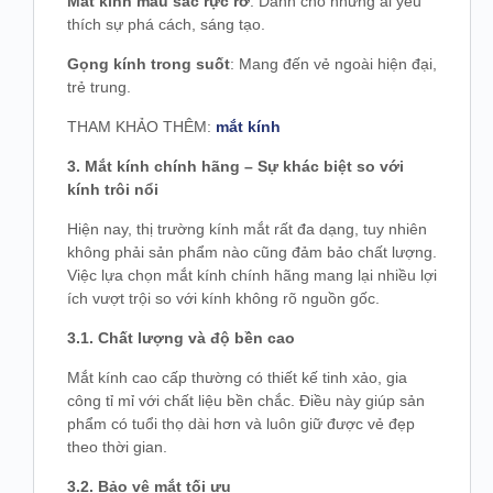
Mắt kính màu sắc rực rỡ
: Dành cho những ai yêu
thích sự phá cách, sáng tạo.
Gọng kính trong suốt
: Mang đến vẻ ngoài hiện đại,
trẻ trung.
THAM KHẢO THÊM:
mắt kính
3. Mắt kính chính hãng – Sự khác biệt so với
kính trôi nổi
Hiện nay, thị trường kính mắt rất đa dạng, tuy nhiên
không phải sản phẩm nào cũng đảm bảo chất lượng.
Việc lựa chọn mắt kính chính hãng mang lại nhiều lợi
ích vượt trội so với kính không rõ nguồn gốc.
3.1. Chất lượng và độ bền cao
Mắt kính cao cấp thường có thiết kế tinh xảo, gia
công tỉ mỉ với chất liệu bền chắc. Điều này giúp sản
phẩm có tuổi thọ dài hơn và luôn giữ được vẻ đẹp
theo thời gian.
3.2. Bảo vệ mắt tối ưu