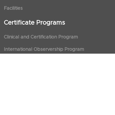
Facilities
Certificate Programs
Clinical and Certification Program
International Observership Program
Postgraduate Fellowship Program
Nursing Observership Program
American Heart Association (AHA)
First Aid and First Aid Trainer Trainings
Cancellation Policy