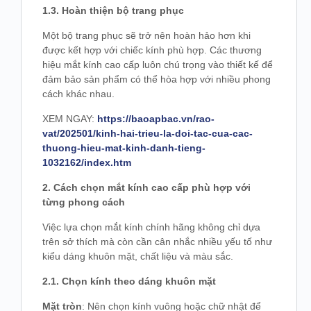
1.3. Hoàn thiện bộ trang phục
Một bộ trang phục sẽ trở nên hoàn hảo hơn khi
được kết hợp với chiếc kính phù hợp. Các thương
hiệu mắt kính cao cấp luôn chú trọng vào thiết kế để
đảm bảo sản phẩm có thể hòa hợp với nhiều phong
cách khác nhau.
XEM NGAY:
https://baoapbac.vn/rao-
vat/202501/kinh-hai-trieu-la-doi-tac-cua-cac-
thuong-hieu-mat-kinh-danh-tieng-
1032162/index.htm
2. Cách chọn mắt kính cao cấp phù hợp với
từng phong cách
Việc lựa chọn mắt kính chính hãng không chỉ dựa
trên sở thích mà còn cần cân nhắc nhiều yếu tố như
kiểu dáng khuôn mặt, chất liệu và màu sắc.
2.1. Chọn kính theo dáng khuôn mặt
Mặt tròn
: Nên chọn kính vuông hoặc chữ nhật để