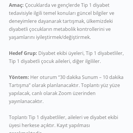
Amaç:
Çocuklarda ve gençlerde Tip 1 diyabet
tedavisiyle ilgili temel konuları güncel bilgiler ve
deneyimlere dayanarak tartışmak, ülkemizdeki
diyabetli çocukların metabolik kontrollerini ve
yaşamlarını iyileştirmek/değiştirmek.
Hedef Grup:
Diyabet ekibi üyeleri, Tip 1 diyabetliler,
Tip 1 diyabetli çocuk aileleri, diğer ilgililer.
Yöntem:
Her oturum “30 dakika Sunum – 10 dakika
Tartışma” olarak planlanacaktır. Toplantı yüz yüze
yapılacak, canlı olarak Zoom üzerinden
yayınlanacaktır.
Toplantı Tip 1 diyabetliler, aileleri ve diyabet ekibi
üyesi herkese açıktır. Kayıt yapılması