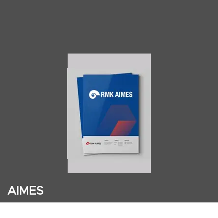
AIMES