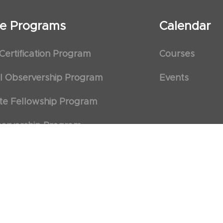
ate Programs
Calendar
 Certification Program
Courses
al Observership Program
Events
te Fellowship Program
ervership Program
art Association (AHA)
d First Aid Trainer Trainings
 Policy