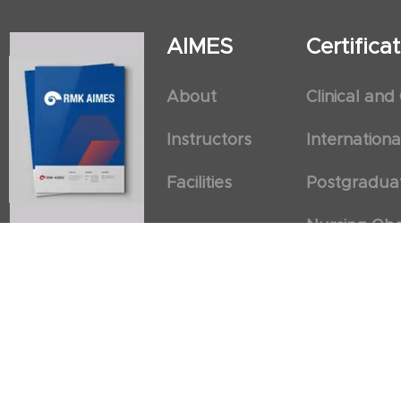
AIMES
Certific
About
Clinical and
Instructors
Internation
Facilities
Postgradua
Nursing Obs
American He
First Aid an
Cancellation