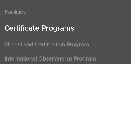
Facilities
Certificate Programs
Clinical and Certification Program
International Observership Program
Postgraduate Fellowship Program
Nursing Observership Program
American Heart Association (AHA)
First Aid and First Aid Trainer Trainings
Cancellation Policy