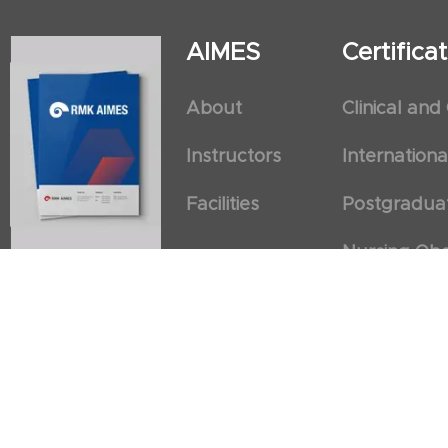
AIMES
Certific
About
Clinical and
Instructors
Internation
Facilities
Postgradua
Nursing Obs
American He
First Aid an
Cancellation