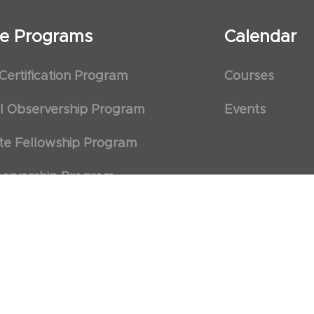
ate Programs
Calendar
 Certification Program
Courses
al Observership Program
Events
te Fellowship Program
ervership Program
art Association (AHA)
d First Aid Trainer Trainings
 Policy