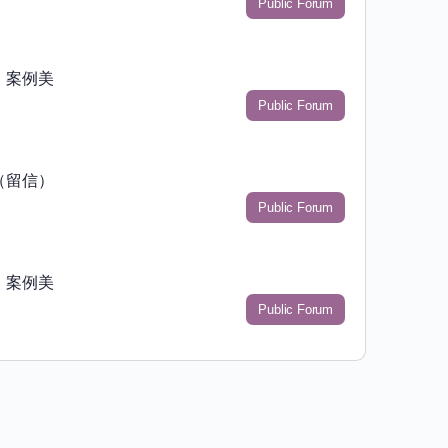
Public Forum
）案例美
Public Forum
（留信）
Public Forum
）案例美
Public Forum