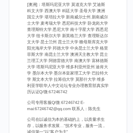
[澳洲]：塔斯玛尼亚大学 莫道克大学 艾迪斯
科文大学 西澳大学 科廷大学 圣母大学 澳洲
国立大学 堪培拉大学 新南威尔士州.新南威尔
士大学 麦考瑞大学 悉尼科技大学 卧龙岗大学
查理斯特大学 悉尼大学 南十字星大学 西悉尼
大学 纽卡斯尔大学 新英格兰大学 查理斯达尔
文大学 昆士兰州 昆士兰大学 瞻母斯库克大学
阳光海岸大学 邦德大学 中央昆士兰大学 格里
菲斯大学 南昆士兰大学 澳洲天主教大学 昆士
兰理工大学 阿德雷德大学 南澳大学 富林德斯
大学 塔斯玛尼亚大学 维多利亚州亚州 迪肯大
学 墨尔本大学 墨尔本皇家理工大学 巴拉特大
学 斯文本大学 拉筹伯大学 莫那什大学 维多
利亚学联华人中文论坛专业办理教育部真实学
历认证Q/微:67246742
公司专用客服Q/微:67246742 E-
mai:67246742@qq.com 联系人：陈先生
公司在以诚信为本的基础的上，以质量求生
存，以服务求发展…“技术专业，服务一流，
诚信第一”以“客户为主”