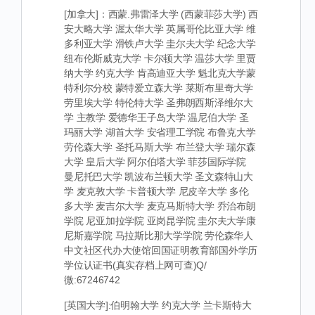
[加拿大]：西蒙.弗雷泽大学 (西蒙菲莎大学) 西
安大略大学 渥太华大学 英属哥伦比亚大学 维
多利亚大学 滑铁卢大学 圭尔夫大学 纪念大学
纽布伦斯威克大学 卡尔顿大学 温莎大学 里贾
纳大学 约克大学 肯高迪亚大学 魁北克大学蒙
特利尔分校 蒙特爱立森大学 莱斯布里奇大学
劳里埃大学 特伦特大学 圣弗朗西斯泽维尔大
学 主教学 爱德华王子岛大学 温尼伯大学 圣
玛丽大学 湖首大学 安省理工学院 布鲁克大学
劳伦森大学 圣托马斯大学 布兰登大学 瑞尔森
大学 皇后大学 阿尔伯塔大学 菲莎国际学院
曼尼托巴大学 凯波布兰顿大学 圣文森特山大
学 麦克敦大学 卡普顿大学 尼皮辛大学 多伦
多大学 麦吉尔大学 麦克马斯特大学 乔治布朗
学院 尼亚加拉学院 亚岗昆学院 圭尔夫大学康
尼斯嘉学院 马拉斯比那大学学院 劳伦森华人
中文社区代办大使馆回国证明教育部国外学历
学位认证书(真实存档上网可查)Q/
微:67246742
[英国大学]:伯明翰大学 约克大学 兰卡斯特大