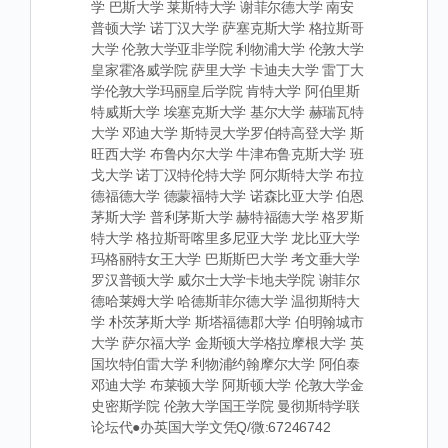
学 巴斯大学 莱斯特大学 谢菲尔德大学 南安
普顿大学 诺丁汉大学 萨塞克斯大学 格拉斯哥
大学 伦敦大学亚非学院 利物浦大学 伦敦大学
皇家霍洛威学院 萨里大学 卡迪夫大学 雷丁大
学伦敦大学玛丽皇后学院 肯特大学 阿伯里斯
特威斯大学 埃塞克斯大学 基尔大学 赫瑞瓦特
大学 邓迪大学 斯特灵大学罗伯特高登大学 斯
旺西大学 布鲁内尔大学 牛津布鲁克斯大学 班
戈大学 诺丁汉特伦特大学 阿尔斯特大学 布拉
德福德大学 德蒙福特大学 诺森比亚大学 伯恩
茅斯大学 普利茅斯大学 赫特福德大学 格罗斯
特大学 格拉斯哥喀里多尼亚大学 龙比亚大学
玛格丽特女王大学 巴斯斯巴大学 考文垂大学
罗汉普顿大学 威尔士大学卡地夫学院 谢菲尔
德哈莱姆大学 哈德斯菲尔德大学 温彻斯特大
学 朴茨茅斯大学 斯塔福德郡大学 伯明翰城市
大学 萨尔福大学 金斯顿大学格拉摩根大学 英
国坎特伯雷大学 利物浦约翰摩尔大学 阿伯泰
邓迪大学 布莱顿大学 阿斯顿大学 伦敦大学金
史密斯学院 伦敦大学国王学院 曼彻斯特学联
论坛代●办英国大学文凭Q/微:67246742