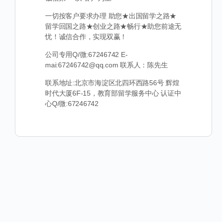
一切按客户要求办理 助您★出国留学之路★
留学回国之路★创业之路★畅行★助您前途无
忧！诚信合作，实现双赢！
公司专用Q/微:67246742 E-
mai:67246742@qq.com 联系人：陈先生
联系地址:北京市海淀区北四环西路56号 辉煌
时代大厦6F-15，教育部留学服务中心 认证中
心Q/微:67246742