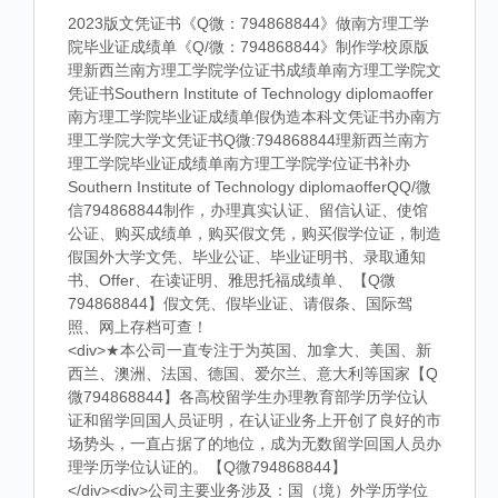
2023版文凭证书《Q微：794868844》做南方理工学
院毕业证成绩单《Q/微：794868844》制作学校原版
理新西兰南方理工学院学位证书成绩单南方理工学院文
凭证书Southern Institute of Technology diplomaoffer
南方理工学院毕业证成绩单假伪造本科文凭证书办南方
理工学院大学文凭证书Q微:794868844理新西兰南方
理工学院毕业证成绩单南方理工学院学位证书补办
Southern Institute of Technology diplomaofferQQ/微
信794868844制作，办理真实认证、留信认证、使馆
公证、购买成绩单，购买假文凭，购买假学位证，制造
假国外大学文凭、毕业公证、毕业证明书、录取通知
书、Offer、在读证明、雅思托福成绩单、【Q微
794868844】假文凭、假毕业证、请假条、国际驾
照、网上存档可查！
<div>★本公司一直专注于为英国、加拿大、美国、新
西兰、澳洲、法国、德国、爱尔兰、意大利等国家【Q
微794868844】各高校留学生办理教育部学历学位认
证和留学回国人员证明，在认证业务上开创了良好的市
场势头，一直占据了的地位，成为无数留学回国人员办
理学历学位认证的。【Q微794868844】
</div><div>公司主要业务涉及：国（境）外学历学位