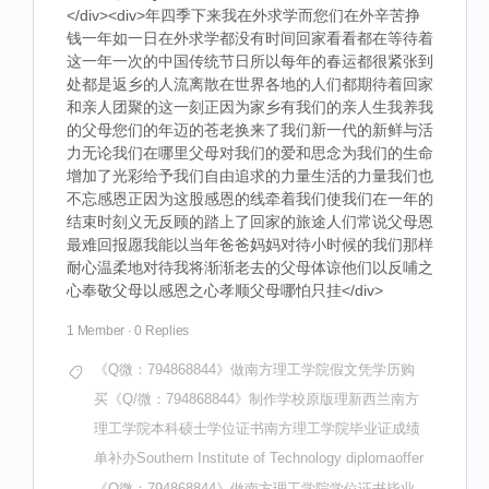
</div><div>年四季下来我在外求学而您们在外辛苦挣
钱一年如一日在外求学都没有时间回家看看都在等待着
这一年一次的中国传统节日所以每年的春运都很紧张到
处都是返乡的人流离散在世界各地的人们都期待着回家
和亲人团聚的这一刻正因为家乡有我们的亲人生我养我
的父母您们的年迈的苍老换来了我们新一代的新鲜与活
力无论我们在哪里父母对我们的爱和思念为我们的生命
增加了光彩给予我们自由追求的力量生活的力量我们也
不忘感恩正因为这股感恩的线牵着我们使我们在一年的
结束时刻义无反顾的踏上了回家的旅途人们常说父母恩
最难回报愿我能以当年爸爸妈妈对待小时候的我们那样
耐心温柔地对待我将渐渐老去的父母体谅他们以反哺之
心奉敬父母以感恩之心孝顺父母哪怕只挂</div>
1 Member
·
0 Replies
《Q微：794868844》做南方理工学院假文凭学历购
买《Q/微：794868844》制作学校原版理新西兰南方
理工学院本科硕士学位证书南方理工学院毕业证成绩
单补办Southern Institute of Technology diplomaoffer
《Q微：794868844》做南方理工学院学位证书毕业