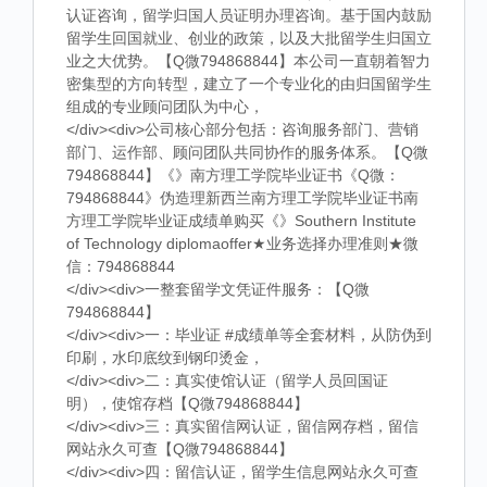
认证咨询，留学归国人员证明办理咨询。基于国内鼓励
留学生回国就业、创业的政策，以及大批留学生归国立
业之大优势。【Q微794868844】本公司一直朝着智力
密集型的方向转型，建立了一个专业化的由归国留学生
组成的专业顾问团队为中心，
</div><div>公司核心部分包括：咨询服务部门、营销
部门、运作部、顾问团队共同协作的服务体系。【Q微
794868844】《》南方理工学院毕业证书《Q微：
794868844》伪造理新西兰南方理工学院毕业证书南
方理工学院毕业证成绩单购买《》Southern Institute
of Technology diplomaoffer★业务选择办理准则★微
信：794868844
</div><div>一整套留学文凭证件服务：【Q微
794868844】
</div><div>一：毕业证 #成绩单等全套材料，从防伪到
印刷，水印底纹到钢印烫金，
</div><div>二：真实使馆认证（留学人员回国证
明），使馆存档【Q微794868844】
</div><div>三：真实留信网认证，留信网存档，留信
网站永久可查【Q微794868844】
</div><div>四：留信认证，留学生信息网站永久可查