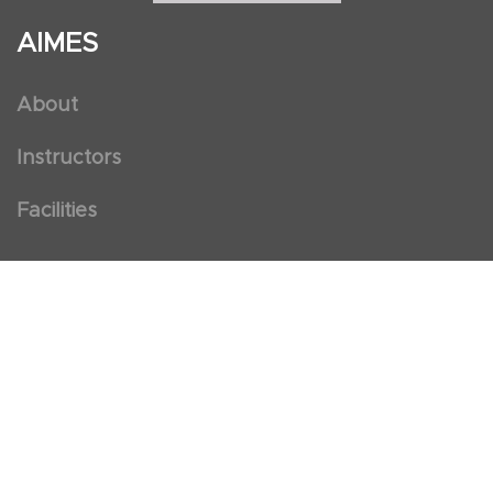
AIMES
About
Instructors
Facilities
Certificate Programs
Clinical and Certification Program
International Observership Program
Postgraduate Fellowship Program
Nursing Observership Program