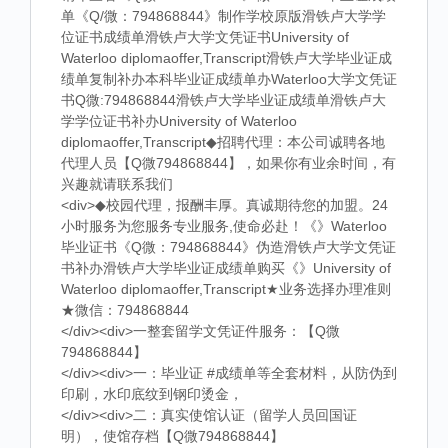
单《Q/微：794868844》制作学校原版滑铁卢大学学
位证书成绩单滑铁卢大学文凭证书University of
Waterloo diplomaoffer,Transcript滑铁卢大学毕业证成
绩单复制补办本科毕业证成绩单办Waterloo大学文凭证
书Q微:794868844滑铁卢大学毕业证成绩单滑铁卢大
学学位证书补办University of Waterloo
diplomaoffer,Transcript◆招聘代理：本公司诚聘各地
代理人员【Q微794868844】，如果你有业余时间，有
兴趣就请联系我们
<div>◆校园代理，报酬丰厚。真诚期待您的加盟。24
小时服务为您服务专业服务,使命必赴！《》Waterloo
毕业证书《Q微：794868844》伪造滑铁卢大学文凭证
书补办滑铁卢大学毕业证成绩单购买《》University of
Waterloo diplomaoffer,Transcript★业务选择办理准则
★微信：794868844
</div><div>一整套留学文凭证件服务：【Q微
794868844】
</div><div>一：毕业证 #成绩单等全套材料，从防伪到
印刷，水印底纹到钢印烫金，
</div><div>二：真实使馆认证（留学人员回国证
明），使馆存档【Q微794868844】