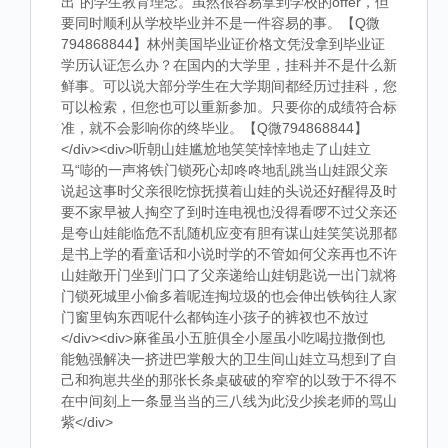
出”的学生教育理念。虽然很容易拿到学校的offer，但
要同时顺利从学校毕业并不是一件容易的事。【Q微
794868844】林州美国毕业证价格文凭没拿到毕业证
学历认证怎么办？在国内的大学里，挂科并不是什么新
鲜事。可以说大部分学生在大学期间都经历过挂科，您
可以检索，但您也可以重新参加。只要你的成绩符合标
准，就不会影响你的终毕业。【Q微794868844】
</div><div>听朝山娃尴尬地笑笑悻悻地走了山娃立
马“嘭的一声将铁门锁死心却咚咚地乱跳当山娃跟父亲
说起这事时父亲很吃惊抚摸着山娃的头说还好醒得及时
要不家早被人掏空了到时连电视也没得看啰不过父亲还
是夸山娃能临危不乱随机应变有胆有谋山娃笑笑说那都
是书上学的看童话和小说时学的不管如何父亲再也不许
山娃敞开门坐到门口了父亲递给山娃钥匙说一出门就将
门锁死城里小偷多着呢连掏垃圾的也会伸出铁钩往人家
门窗里钩东西呢什么都钩连小孩子的裤衩也不放过
</div><div>麻雀虽小五脏俱全小屋虽小吃喝拉撒倒也
能勉强解决一挤进巴掌般大的卫生间山娃立马想到了自
己和狗崽共坐的那张长条桌破破的窄窄的以致于不得不
在中间刻上一条显当当的三八线为此没少挨老师的骂山
紫</div>