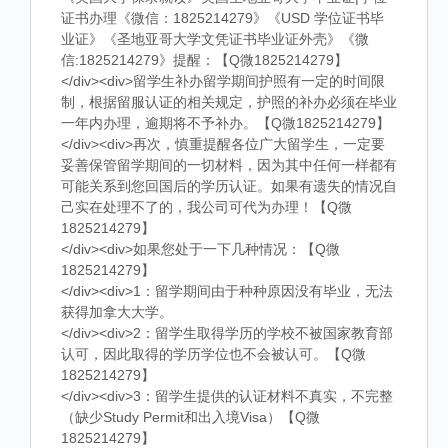
证书办理《微信：1825214279》《USD 学位证书毕
业证》《圣地亚哥大学文凭证书毕业证外壳》《微
信:1825214279》提醒：【Q微1825214279】
</div><div>留学生补办留学期间护照有一定的时间限
制，根据留服认证的相关规定，护照的补办必须在毕业
一年内办理，逾期将不予补办。【Q微1825214279】
</div><div>再次，慎重提醒各位广大留学生，一定要
妥善保管留学期间的一切材料，因为其中任何一样都有
可能关系到您回国后的学历认证。如果有遗失的情况自
己实在处理不了的，我公司可代为办理！【Q微
1825214279】
</div><div>如果您处于一下几种情况：【Q微
1825214279】
</div><div>1：留学期间由于种种原因没有毕业，无法
获得加拿大大学。
</div><div>2：留学生取得学历的学校不被国家教育部
认可，因此取得的学历学位也不会被认可。【Q微
1825214279】
</div><div>3：留学生提供的认证材料不真实，不完整
（缺少Study Permit和出入境Visa）【Q微
1825214279】