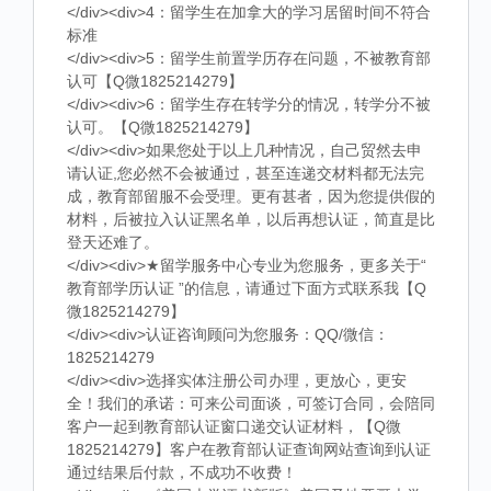
</div><div>4：留学生在加拿大的学习居留时间不符合
标准
</div><div>5：留学生前置学历存在问题，不被教育部
认可【Q微1825214279】
</div><div>6：留学生存在转学分的情况，转学分不被
认可。【Q微1825214279】
</div><div>如果您处于以上几种情况，自己贸然去申
请认证,您必然不会被通过，甚至连递交材料都无法完
成，教育部留服不会受理。更有甚者，因为您提供假的
材料，后被拉入认证黑名单，以后再想认证，简直是比
登天还难了。
</div><div>★留学服务中心专业为您服务，更多关于“
教育部学历认证 ”的信息，请通过下面方式联系我【Q
微1825214279】
</div><div>认证咨询顾问为您服务：QQ/微信：
1825214279
</div><div>选择实体注册公司办理，更放心，更安
全！我们的承诺：可来公司面谈，可签订合同，会陪同
客户一起到教育部认证窗口递交认证材料，【Q微
1825214279】客户在教育部认证查询网站查询到认证
通过结果后付款，不成功不收费！