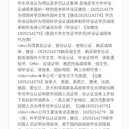
学生毕业证办理以及学历认证案例 圣地亚哥大学毕业
证成绩单真的一样伪造本科毕业证微信：1825214279
办理国外学历制作国外文凭【微信1825214279】学历
毕业证制作办理国外毕业证成绩单制作毕业证学历成绩
单制作实体公司诚信办理《毕业证》【加微信
1825214279】|美国大学文凭证书学历|毕业证成绩单
代办|制
<div>办理真实认证、留信认证、使馆公证、购买成绩
单，微信：1825214279购买假文凭，购买假学位证，
制造假国外大学文凭、毕业公证、毕业证明书、录取通
知书、Offer、在读证明、雅思托福成绩单、假文凭、
假毕业证、请假条、国际驾照、网上存档可查！
</div><div>★本公司一直专注于为英国、【Q微
1825214279】加拿大、美国、新西兰、澳洲、法国、
德国、爱尔兰、意大利等国家各高校留学生办理留信网
学历学位认证和留学回国人员证明，在认证业务上开创
了良好的市场势头，一直占据了的地位，成为无数留学
回国人员办理学历学位认证的。【Q微1825214279】
</div><div>公司主要业务涉及微信：1825214279：国
（境）外学历学位认证咨询，微信：1825214279留学
归国人员证明办理咨询。基于国内鼓励留学生回国就