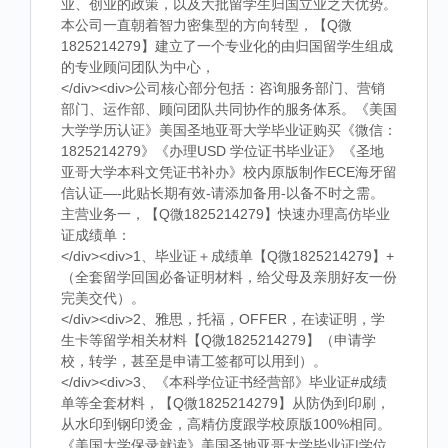
业、创业的政策，以及大批留学生归国立业之大优势。
本公司一直朝着智力密集型的方向转型，【Q微
1825214279】建立了一个专业化的由归国留学生组成
的专业顾问团队为中心，
</div><div>公司核心部分包括：咨询服务部门、营销
部门、运作部、顾问团队共同协作的服务体系。《美国
大学学历认证》美国圣地亚哥大学毕业证购买《微信：
1825214279》《办理USD 学位证书毕业证》《圣地
亚哥大学本科文凭证书补办》校内原版制作ECE海牙留
信认证—-此贴长期有效-请添加备用-以备不时之需。
主营业务一，【Q微1825214279】快速办理高仿毕业
证成绩单：
</div><div>1、毕业证＋成绩单【Q微1825214279】+
（全套留学回国必备证明材料，给父母及亲朋好友一份
完美交代）。
</div><div>2、雅思，托福，OFFER，在读证明，学
生卡等留学相关材料【Q微1825214279】（申请学
校，转学，甚至是申请工签都可以用到）。
</div><div>3、《本科学位证书经营部》毕业证#成绩
单等全套材料，【Q微1825214279】从防伪到印刷，
从水印到钢印烫金，高精仿度跟学校原版100%相同。
《美国大学保录就读》美国圣地亚哥大学毕业证|学位