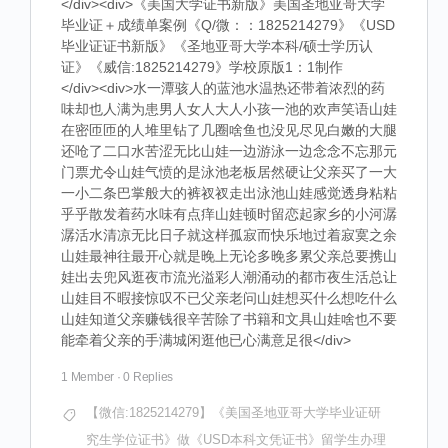
</div><div>《美国大学证书新版》美国圣地亚哥大学
毕业证＋成绩单案例《Q/微：：1825214279》《USD
毕业证证书新版》《圣地亚哥大学本科/硕士学历认
证》《威信:1825214279》学校原版1：1制作
</div><div>水一潭骇人的蓝池水温热还带着浓烈的药
味却也人满为患男人女人大人小孩一池的欢声笑语山娃
在密匝匝的人堆里钻了几圈啥鱼也没见尽见白嫩的大腿
还呛了二口水苦涩无比山娃一边游泳一边念念不忘那元
门票尤令山娃气愤的是泳池老板居然硬让父亲买了一大
一小二条巴掌般大的裤衩衩走出泳池山娃感觉透身粘粘
乎乎散发着药水味有点痒山娃顿时留恋起家乡的小河潺
潺活水清凉无比日子就这样孤寂而快乐地过着寂寞之余
山娃最神往最开心就是晚上无论多晚多累父亲总要携山
娃出去兜风逛夜市流光溢彩人潮涌动的都市夜生活总让
山娃目不暇接惊叹不已父亲老问山娃想买什么想吃什么
山娃知道父亲赚钱很辛苦除了书籍和文具山娃啥也不要
能牵着父亲的手满城闲逛他已心满意足很</div>
1 Member
·
0 Replies
【微信:1825214279】《美国圣地亚哥大学毕业证研
究生学位证书》做《USD本科文凭证书》留学生办理