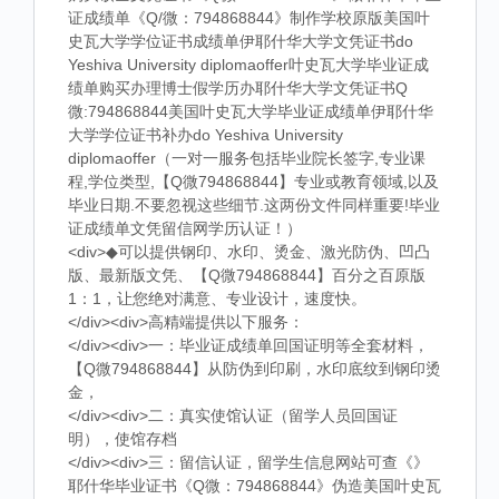
证成绩单《Q/微：794868844》制作学校原版美国叶
史瓦大学学位证书成绩单伊耶什华大学文凭证书do
Yeshiva University diplomaoffer叶史瓦大学毕业证成
绩单购买办理博士假学历办耶什华大学文凭证书Q
微:794868844美国叶史瓦大学毕业证成绩单伊耶什华
大学学位证书补办do Yeshiva University
diplomaoffer（一对一服务包括毕业院长签字,专业课
程,学位类型,【Q微794868844】专业或教育领域,以及
毕业日期.不要忽视这些细节.这两份文件同样重要!毕业
证成绩单文凭留信网学历认证！）
<div>◆可以提供钢印、水印、烫金、激光防伪、凹凸
版、最新版文凭、【Q微794868844】百分之百原版
1：1，让您绝对满意、专业设计，速度快。
</div><div>高精端提供以下服务：
</div><div>一：毕业证成绩单回国证明等全套材料，
【Q微794868844】从防伪到印刷，水印底纹到钢印烫
金，
</div><div>二：真实使馆认证（留学人员回国证
明），使馆存档
</div><div>三：留信认证，留学生信息网站可查《》
耶什华毕业证书《Q微：794868844》伪造美国叶史瓦