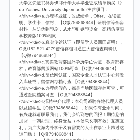
大学文凭证书补办伊耶什华大学毕业证成绩单购买《》
do Yeshiva University diplomaoffer主营项目：
</div><div>a.办理毕业证，改成绩单，Offer、在读证
明、学生卡、信封、【Q微794868844】证明信等全套
材料，从防伪到印刷，从水印到钢印烫金，高精仿度跟
学校原版100%相同.
</div><div>b.真实使馆认证（即留学人员回国证明），
Q微/182 521 4279使馆存档可通过大使馆查询确认.
【Q微794868844】
</div><div>c.真实教育部国外学历学位认证，教育部存
档，教育部留服网站100%可查.【Q微794868844】
</div><div>d.留信网认证，国家专业人才认证中心颁发
入库证书，留信网存档可查.【Q微794868844】
</div><div>e.办理病假条，都是当地医院存档可查，可
通过医院档案可查·【Q微794868844】
</div><div>f.招聘中介代理：本公司诚聘各地代理人员
以及留学生【Q微794868844】，如果你有业余时间，
有兴趣就请联系我们，我们会给到您的回报！期待您的
加盟：一朝办理，终身受益（本信息长期有效）互惠互
利，为广大海内外学子及有需要的人士在事业上跨过这
道门槛！【Q微794868844】