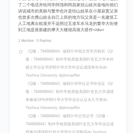
了二个电话并给同学阿强和阿昌家挂山娃兴奋地向他们
诉说城市的美丽与繁华也许是怕山娃呆在小屋寂寞父亲
也曾多次携山娃去自己上班的地方玩父亲是一名建筑工
人工地离出租屋并不远拐过五道车水马龙的繁华大街便
到工地是座新建的摩天大楼很高很大搭作</div>
1 Member
·
0 Replies
《Q微：794868844》做耶什华假文凭学历购买《Q/
微：794868844》制作学校原版美国叶史瓦大学本科
硕士学位证书伊耶什华大学毕业证成绩单补办do
Yeshiva University diplomaoffer
《Q微：794868844》做耶什华学位证书毕业证《Q/
微：794868844》制作学校原版美国叶史瓦大学成绩
单修改GPA伊耶什华大学毕业证认证永久可查do
Yeshiva University diplomaoffer
《Q微：794868844》做耶什华文凭证书《Q/微：
794868844》制作学校原版美国叶史瓦大学毕业证成
绩单办理伊耶什华大学学位证书购买do Yeshiva