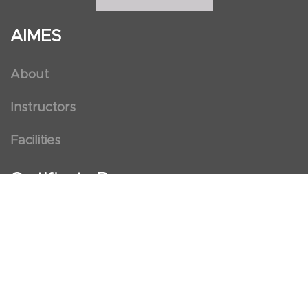
AIMES
About
Instructors
Facilities
Certificate Programs
Clinical and Certification Program
International Observership Program
Postgraduate Fellowship Program