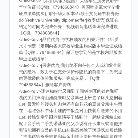
</div><div>【我们真诚的提醒广大留学生朋友做耶什
华学位证书Q/微:《794868844》美国叶史瓦大学毕业
证成绩单购买伊耶什华大学本科/硕士文凭证书补办做
do Yeshiva University diplomaoffer[效率优势]保证在
约定的时间内完成任务，视频语音电话查询完成进度。
【Q微：794868844】
</div><div>[品质优势]与学校颁发的相关证件1:1纸质
尺寸制定（定期向各大院校毕业生购买版本毕业证成绩
单【Q微：794868844】保证您拿到的是学校内部版本
毕业证成绩单）
</div><div>[保密优势]我们绝不向任何个人或组织泄露
您的隐私，致力于在充分保护你隐私的前提下，为您提
供更优质的体验和服务。完成交易，【Q微：
794868844】删除客户资料
</div><div>迷迷糊糊地又闻到了闹钟刺耳的铃声和哐
咣的关门声待山娃醒来时父亲早已上班去了床头总搁着
山娃最爱吃的馒头和肉包还有白花花的豆浆父亲中午留
在工地吃饭和午休山娃的中饭是对面快餐店送来的不用
山娃付钱父亲早跟老板谈妥了钱到时一起结父亲给山娃
配了台手机二手货诺基亚的父亲说有什么事只管给他挂
电话能拥有自己的手机山娃很高兴除了玩游戏发短信除
了挂电话给爷爷奶奶和母亲山娃还给班主任邱老师连挂