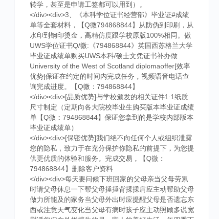
转学，甚至是申请工签都可以用到）。
</div><div>3、《本科学位证书经营部》毕业证#成绩
单等全套材料，【Q微794868844】从防伪到印刷，从
水印到钢印烫金，高精仿度跟学校原版100%相同。做
UWS学位证书Q/微:《794868844》英国西苏格兰大学
毕业证成绩单购买UWS本科/硕士文凭证书补办做
University of the West of Scotland diplomaoffer[效率
优势]保证在约定的时间内完成任务，视频语音电话查
询完成进度。【Q微：794868844】
</div><div>[品质优势]与学校颁发的相关证件1:1纸质
尺寸制定（定期向各大院校毕业生购买版本毕业证成绩
单【Q微：794868844】保证您拿到的是学校内部版本
毕业证成绩单）
</div><div>[保密优势]我们绝不向任何个人或组织泄露
您的隐私，致力于在充分保护你隐私的前提下，为您提
供更优质的体验和服务。完成交易，【Q微：
794868844】删除客户资料
</div><div>每天要问候下班回家的父母亲当父母劳累
时请父母休息一下帮父母捶捶背揉揉肩应主动帮助父母
做力所能及的家务当父母外出时应提醒父母是否遗忘东
西或注意天气变化当父母有病时孩子应主动照顾多说宽