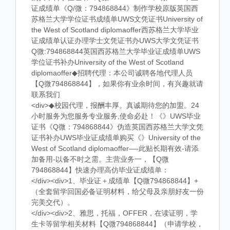
证成绩单《Q/微：794868844》制作学校原版英国西
苏格兰大学学位证书成绩单UWS文凭证书University of
the West of Scotland diplomaoffer西苏格兰大学毕业
证成绩单认证办理学士文凭证书办UWS大学文凭证书
Q微:794868844英国西苏格兰大学毕业证成绩单UWS
学位证书补办University of the West of Scotland
diplomaoffer◆招聘代理：本公司诚聘各地代理人员
【Q微794868844】，如果你有业余时间，有兴趣就请
联系我们
<div>◆校园代理，报酬丰厚。真诚期待您的加盟。24
小时服务为您服务专业服务,使命必赴！《》UWS毕业
证书《Q微：794868844》伪造英国西苏格兰大学文凭
证书补办UWS毕业证成绩单购买《》University of the
West of Scotland diplomaoffer—-此贴长期有效-请添
加备用-以备不时之需。主营业务一，【Q微
794868844】快速办理高仿毕业证成绩单：
</div><div>1、毕业证＋成绩单【Q微794868844】+
（全套留学回国必备证明材料，给父母及亲朋好友一份
完美交代）。
</div><div>2、雅思，托福，OFFER，在读证明，学
生卡等留学相关材料【Q微794868844】（申请学校，