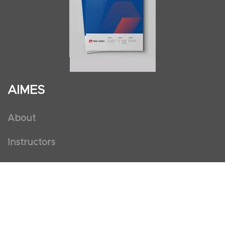
AIMES
About
Instructors
Facilities
Certificate Programs
Clinical and Certification Program