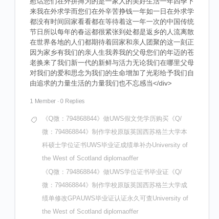
慰话您们在外拼搏为的是一家人的美好生活一年四季下
来我在外求学而您们在外辛苦挣钱一年如一日在外求学
都没有时间回家看看都在等待着这一年一次的中国传统
节日所以每年的春运都很紧张到处都是返乡的人流离散
在世界各地的人们都期待着回家和亲人团聚的这一刻正
因为家乡有我们的亲人生我养我的父母您们的年迈的苍
老换来了我们新一代的新鲜与活力无论我们在哪里父母
对我们的爱和思念为我们的生命增加了光彩给予我们自
由追求的力量生活的力量我们也不忘感当</div>
1 Member
·
0 Replies
《Q微：794868844》做UWS假文凭学历购买《Q/
微：794868844》制作学校原版英国西苏格兰大学本
科硕士学位证书UWS毕业证成绩单补办University of
the West of Scotland diplomaoffer
《Q微：794868844》做UWS学位证书毕业证《Q/
微：794868844》制作学校原版英国西苏格兰大学成
绩单修改GPAUWS毕业证认证永久可查University of
the West of Scotland diplomaoffer