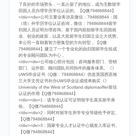
了良好的市场势头，一直占据了的地位，成为无数留学
回国人员办理学历学位认证的。【Q微794868844】
</div><div>公司主要业务涉及微信：794868844：国
（境）外学历学位认证咨询，微信：794868844留学
归国人员证明办理咨询。基于国内鼓励留学生回国就
业、创业的政策，以及大批留学生归国立业之大优势。
本公司一直朝着智力密集型的方向转型，【Q微
794868844】建立了一个专业化的由归国留学生组成
的专业顾问团队为中心，
</div><div>公司核心部分包括：咨询服务部门、营销
部门、运作部、顾问团队共同协作的服务体系。《》
UWS毕业证书《Q微：794868844》伪造英国西苏格
兰大学文凭证书补办UWS毕业证成绩单购买《》
University of the West of Scotland diplomaoffer留信
认证的作用【Q微794868844】
</div><div>1：该专业认证可证明留学生真实留学身
份。【Q微794868844】
</div><div>2：同时对留学生所学专业等级给予评定。
【Q微794868844】
</div><div>3：国家专业人才认证中心颁发入库证书。
【Q微794868844】