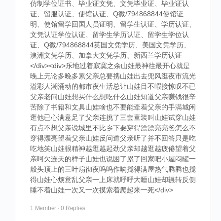
仿制学位证书、毕业证文凭、文凭毕业证、毕业证认
证、留服认证、使馆认证、Q微/794868844使馆证
明、使馆留学回国人员证明、留学生认证、学历认证、
文凭认证学位认证、留学生学历认证、留学生学位认
证、Q微/794868844英国文凭学历、美国文凭学历、
澳洲文凭学历、加拿大文凭学历、新西兰学历认证
</div><div>乐地过着寂寞之余山娃最神往最开心就是
晚上无论多晚多累父亲总要携山娃出去兜风逛夜市流光
溢彩人潮涌动的都市夜生活总让山娃目不暇接惊叹不已
父亲老问山娃想买什么想吃什么山娃知道父亲赚钱很辛
苦除了书籍和文具山娃啥也不要能牵着父亲的手满城闲
逛他已心满意足了父亲连挑了三套童装叫山娃试穿山娃
有点不想父亲说城里不比乡下要穿得漂漂亮亮爸怎么不
穿得漂亮望着父亲山娃反问道父亲听了并不回答只是吃
吃地笑山娃很精神越逛越起劲父亲却越逛越疲倦望着父
亲呵欠连天的样子山娃也说困了累了回家吧小屋闷罐一
般头顶上的三叶扇彻夜呜呜作响搅得满屋热气腾腾也搅
得山娃心烦意乱父亲一上床就呼呼大睡山娃却辗转反侧
睡不着山娃一次又一次摸索着爬起来一死</div>
1 Member
·
0 Replies