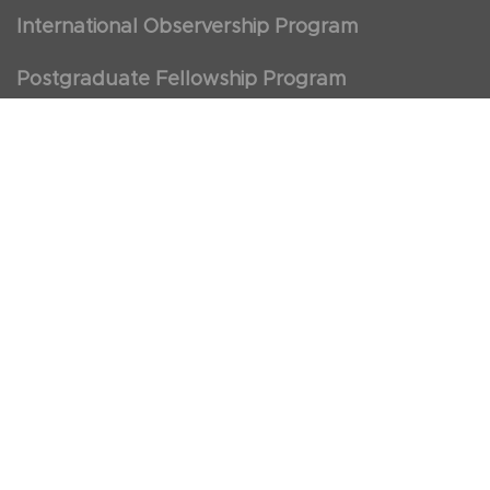
International Observership Program
Postgraduate Fellowship Program
Nursing Observership Program
American Heart Association (AHA)
First Aid and First Aid Trainer Trainings
Cancellation Policy
Calendar
Courses
Events