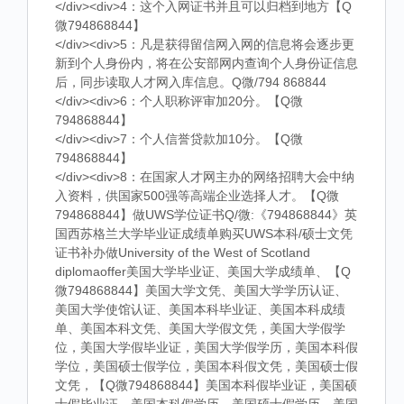
</div><div>4：这个入网证书并且可以归档到地方【Q
微794868844】
</div><div>5：凡是获得留信网入网的信息将会逐步更
新到个人身份内，将在公安部网内查询个人身份证信息
后，同步读取人才网入库信息。Q微/794 868844
</div><div>6：个人职称评审加20分。【Q微
794868844】
</div><div>7：个人信誉贷款加10分。【Q微
794868844】
</div><div>8：在国家人才网主办的网络招聘大会中纳
入资料，供国家500强等高端企业选择人才。【Q微
794868844】做UWS学位证书Q/微:《794868844》英
国西苏格兰大学毕业证成绩单购买UWS本科/硕士文凭
证书补办做University of the West of Scotland
diplomaoffer美国大学毕业证、美国大学成绩单、【Q
微794868844】美国大学文凭、美国大学学历认证、
美国大学使馆认证、美国本科毕业证、美国本科成绩
单、美国本科文凭、美国大学假文凭，美国大学假学
位，美国大学假毕业证，美国大学假学历，美国本科假
学位，美国硕士假学位，美国本科假文凭，美国硕士假
文凭，【Q微794868844】美国本科假毕业证，美国硕