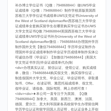
补办博士学位证书《Q微：794868844》做UWS毕业
证成绩单《Q/微：794868844》制作学校原版英国西
苏格兰大学学位证书成绩单UWS文凭证书University of
the West of Scotland diplomaoffer西苏格兰大学毕业
证成绩单全套购买留学生在哪里购买学位证书办UWS
大学文凭证书Q微:794868844英国西苏格兰大学毕业
证成绩单UWS学位证书补办University of the West of
Scotland diplomaoffer微信：794868844办理国外学历
制作国外文凭【微信794868844】学历毕业证制作办
理国外毕业证成绩单制作毕业证学历成绩单制作实体公
司诚信办理《毕业证》【加微信794868844】|美国大
学文凭证书学历|毕业证成绩单代办|制
<div>办理真实认证、留信认证、使馆公证、购买成绩
单，微信：794868844购买假文凭，购买假学位证，
制造假国外大学文凭、毕业公证、毕业证明书、录取通
知书、Offer、在读证明、雅思托福成绩单、假文凭、
假毕业证、请假条、国际驾照、网上存档可查！
</div><div>★本公司一直专注于为英国、【Q微
794868844】加拿大、美国、新西兰、澳洲、法国、
德国、爱尔兰、意大利等国家各高校留学生办理留信网
学历学位认证和留学回国人员证明，在认证业务上开创