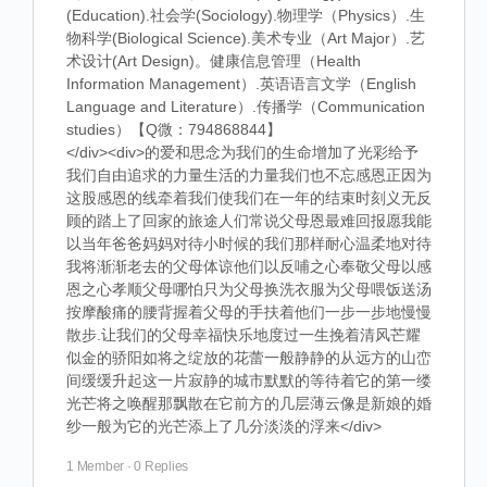
(Education).社会学(Sociology).物理学（Physics）.生
物科学(Biological Science).美术专业（Art Major）.艺
术设计(Art Design)。健康信息管理（Health
Information Management）.英语语言文学（English
Language and Literature）.传播学（Communication
studies）【Q微：794868844】
</div><div>的爱和思念为我们的生命增加了光彩给予
我们自由追求的力量生活的力量我们也不忘感恩正因为
这股感恩的线牵着我们使我们在一年的结束时刻义无反
顾的踏上了回家的旅途人们常说父母恩最难回报愿我能
以当年爸爸妈妈对待小时候的我们那样耐心温柔地对待
我将渐渐老去的父母体谅他们以反哺之心奉敬父母以感
恩之心孝顺父母哪怕只为父母换洗衣服为父母喂饭送汤
按摩酸痛的腰背握着父母的手扶着他们一步一步地慢慢
散步.让我们的父母幸福快乐地度过一生挽着清风芒耀
似金的骄阳如将之绽放的花蕾一般静静的从远方的山峦
间缓缓升起这一片寂静的城市默默的等待着它的第一缕
光芒将之唤醒那飘散在它前方的几层薄云像是新娘的婚
纱一般为它的光芒添上了几分淡淡的浮来</div>
1 Member
·
0 Replies