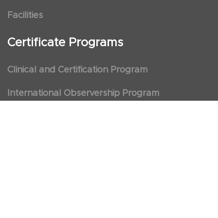
Facilities
Certificate Programs
Clinical and Certification Program
International Observership Program
Postgraduate Fellowship Program
Nursing Observership Program
American Heart Association (AHA)
First Aid and First Aid Trainer Trainings
Cancellation Policy