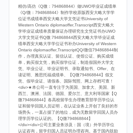
精仿/高仿《Q微：794868844》做UWO毕业证成绩单
《Q/微：794868844》制作学校原版西安大略大学学
位证书成绩单西安大略大学文凭证书University of
Western Ontario diplomaoffer,Transcript西安大略大
学毕业证成绩单质量保证办理研究生文凭证书办UWO
大学文凭证书Q微:794868844西安大略大学毕业证成
绩单西安大略大学学位证书补办University of Western
Ontario diplomaoffer,TranscriptQQ/微信794868844制
作，办理真实认证、留信认证、使馆公证、购买成绩
单，购买假文凭，购买假学位证，制造假国外大学文
凭、毕业公证、毕业证明书、录取通知书、Offer、在
读证明、雅思托福成绩单、【Q微794868844】假文
凭、假毕业证、请假条、国际驾照、网上存档可查！
<div>★本公司一直专注于为英国、加拿大、美国、新
西兰、澳洲、法国、德国、爱尔兰、意大利等国家【Q
微794868844】各高校留学生办理教育部学历学位认
证和留学回国人员证明，在认证业务上开创了良好的市
场势头，一直占据了的地位，成为无数留学回国人员办
理学历学位认证的。【Q微794868844】
</div><div>公司主要业务涉及：国（境）外学历学位
认证咨询，留学归国人员证明办理咨询。基于国内鼓励