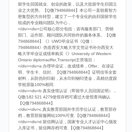
留学生回国就业、创业的政策，以及大批留学生归国立
业之大优势。【Q微794868844】本公司一直朝着智力
密集型的方向转型，建立了一个专业化的由归国留学生
组成的专业顾问团队为中心，
</div><div>公司核心部分包括：咨询服务部门、营销
部门、运作部、顾问团队共同协作的服务体系。【Q微
794868844】《》UWO毕业证书《Q微：
794868844》伪造西安大略大学文凭证书补办西安大
略大学毕业证成绩单购买《》University of Western
Ontario diplomaoffer,Transcript主营项目：
</div><div>a.办理毕业证，改成绩单，Offer、在读证
明、学生卡、信封、【Q微794868844】证明信等全套
材料，从防伪到印刷，从水印到钢印烫金，高精仿度跟
学校原版100%相同.
</div><div>b.真实使馆认证（即留学人员回国证明），
Q微/182 521 4279使馆存档可通过大使馆查询确认.
【Q微794868844】
</div><div>c.真实教育部国外学历学位认证，教育部存
档，教育部留服网站100%可查.【Q微794868844】
</div><div>d.留信网认证，国家专业人才认证中心颁发
入库证书，留信网存档可查.【Q微794868844】