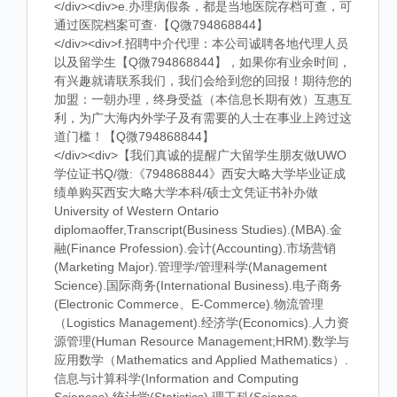
</div><div>e.办理病假条，都是当地医院存档可查，可
通过医院档案可查·【Q微794868844】
</div><div>f.招聘中介代理：本公司诚聘各地代理人员
以及留学生【Q微794868844】，如果你有业余时间，
有兴趣就请联系我们，我们会给到您的回报！期待您的
加盟：一朝办理，终身受益（本信息长期有效）互惠互
利，为广大海内外学子及有需要的人士在事业上跨过这
道门槛！【Q微794868844】
</div><div>【我们真诚的提醒广大留学生朋友做UWO
学位证书Q/微:《794868844》西安大略大学毕业证成
绩单购买西安大略大学本科/硕士文凭证书补办做
University of Western Ontario
diplomaoffer,Transcript(Business Studies).(MBA).金
融(Finance Profession).会计(Accounting).市场营销
(Marketing Major).管理学/管理科学(Management
Science).国际商务(International Business).电子商务
(Electronic Commerce、E-Commerce).物流管理
（Logistics Management).经济学(Economics).人力资
源管理(Human Resource Management;HRM).数学与
应用数学（Mathematics and Applied Mathematics）.
信息与计算科学(Information and Computing