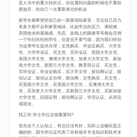
是人当中的重大转折点，但在遇到问题的时候也不要轻
易放弃，给自己一次重新来过的机会
留学生都希望把自己的一面展现给家里，无论自己压力
有多大都不会和家里倾诉。比如学业的压力、课程难、
异国他乡的孤独感、失恋、金钱上的困难等等都会压倒
一个年纪尚轻的学生，但是也不要气馁，因为我们特别
为这类学生提供办理：文凭购买、毕业证购买、大学文
凭、大学毕业证、买文凭、买毕业证、英国大学文凭、
美国大学文凭、澳洲大学文凭、加拿大大学文凭、新加
坡大学文凭、新西兰大学文凭、教育部认证、买文凭，
买毕业证，毕业证购买，买大学文凭，留信网认证，留
信认证，留信认证办理，留信网，文凭购买，买文凭，
买英国大学文凭，买美国大学文凭， 买澳洲大学文
凭，买加拿大大学文凭，买新西兰大学文凭，买新加坡
大学文凭，回国证明，留信网认证，学历认证。从而完
成就业。
找工作,学士学位证很重要吗?
首先在个人认知上，有总比没有好，实际上这确实是正
确的的，因为学位证代表了你有相关专业知识和技术水