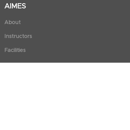
AIMES
About
Instructors
Facilities
Certificate Programs
Clinical and Certification Program
International Observership Program
Postgraduate Fellowship Program
Nursing Observership Program