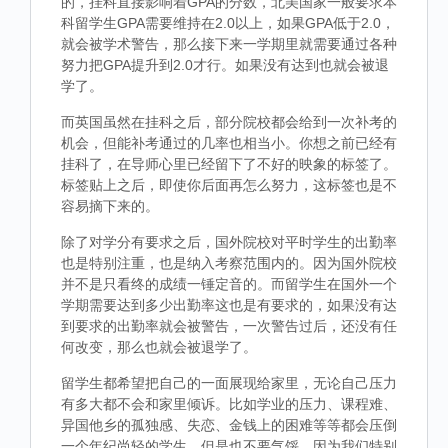
的，挂科直接影响着GPA的分数，北美国家一般要求本
科留学生GPA需要维持在2.0以上，如果GPA低于2.0，
就会被学术警告，那么接下来一学期里就需要通过各种
努力把GPA提升到2.0才行。如果没有达到也就会被退
学了。
而英国虽然在挂科之后，部分院校都会给到一次补考的
机会，但能补考通过的几率也相当小。你想之前已经有
挂科了，在导师心里已经留下了不好的映象的标签了。
标签贴上之后，即使你后面再怎么努力，这标签也是不
容易摘下来的。
除了对学分有要求之后，国外院校对平时学生的出勤率
也是特别注重，也是纳入考察范围内的。因为国外院校
并不是只看终的成绩一锤定音的。而留学生在国外一个
学期需要达到多少出勤率这也是有要求的，如果没有达
到要求的出勤率就会被警告，一次警告过后，还没有任
何改变，那么也就会被退学了。
留学生都希望把自己的一面展现给家里，无论自己压力
有多大都不会和家里倾诉。比如学业的压力、课程难、
异国他乡的孤独感、失恋、金钱上的困难等等都会压倒
一个年纪尚轻的学生，但是也不要气馁，因为我们特别