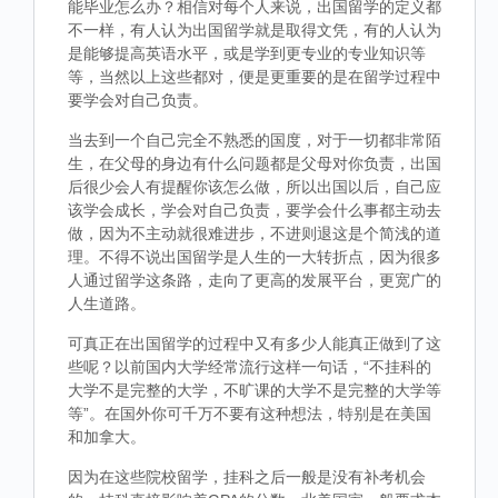
能毕业怎么办？相信对每个人来说，出国留学的定义都
不一样，有人认为出国留学就是取得文凭，有的人认为
是能够提高英语水平，或是学到更专业的专业知识等
等，当然以上这些都对，便是更重要的是在留学过程中
要学会对自己负责。
当去到一个自己完全不熟悉的国度，对于一切都非常陌
生，在父母的身边有什么问题都是父母对你负责，出国
后很少会人有提醒你该怎么做，所以出国以后，自己应
该学会成长，学会对自己负责，要学会什么事都主动去
做，因为不主动就很难进步，不进则退这是个简浅的道
理。不得不说出国留学是人生的一大转折点，因为很多
人通过留学这条路，走向了更高的发展平台，更宽广的
人生道路。
可真正在出国留学的过程中又有多少人能真正做到了这
些呢？以前国内大学经常流行这样一句话，“不挂科的
大学不是完整的大学，不旷课的大学不是完整的大学等
等”。在国外你可千万不要有这种想法，特别是在美国
和加拿大。
因为在这些院校留学，挂科之后一般是没有补考机会