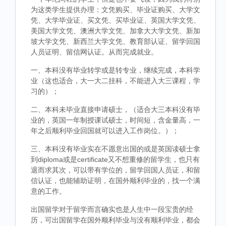
为这类学生提供办理：文凭购买、毕业证购买、大学文
凭、大学毕业证、买文凭、买毕业证、英国大学文凭、
美国大学文凭、澳洲大学文凭、加拿大大学文凭、新加
坡大学文凭、新西兰大学文凭、教育部认证、留学回国
人员证明、留信网认证。从而完成就业。
一、本科没有毕业转学或是转专业，继续完成，本科学
业（这也适合，大一大二挂科，不能进入大三课程，学
习的）；
二、本科未毕业直接申请硕士，（适合大三本科没有毕
业的，英国一年制授课试硕士，时间短，含金量高，一
年之后顺利毕业回国就可以进入工作岗位。）；
三、本科没有毕业实在不愿意出国的或是英国读硕士拿
到diploma或是certificate又不想重修的留学生，也只有
退而求其次，可以带有学位的，留学回国人员证，和留
信认证，也能辅助证明，在国外顺利毕业的，找一个满
意的工作。
出国留学对于留学而言确实也是人生中一段宝贵的经
历，可出国留学在国外顺利毕业与没有顺利毕业，都会