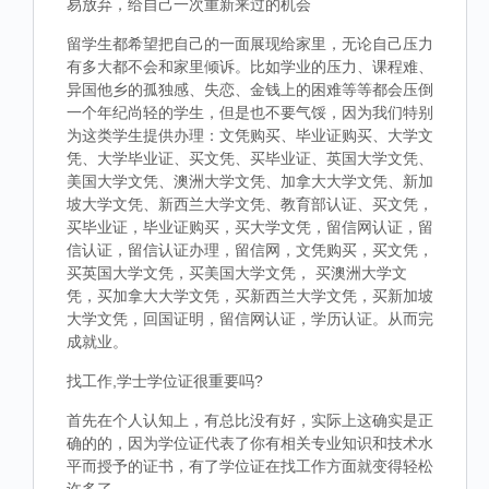
易放弃，给自己一次重新来过的机会
留学生都希望把自己的一面展现给家里，无论自己压力
有多大都不会和家里倾诉。比如学业的压力、课程难、
异国他乡的孤独感、失恋、金钱上的困难等等都会压倒
一个年纪尚轻的学生，但是也不要气馁，因为我们特别
为这类学生提供办理：文凭购买、毕业证购买、大学文
凭、大学毕业证、买文凭、买毕业证、英国大学文凭、
美国大学文凭、澳洲大学文凭、加拿大大学文凭、新加
坡大学文凭、新西兰大学文凭、教育部认证、买文凭，
买毕业证，毕业证购买，买大学文凭，留信网认证，留
信认证，留信认证办理，留信网，文凭购买，买文凭，
买英国大学文凭，买美国大学文凭， 买澳洲大学文
凭，买加拿大大学文凭，买新西兰大学文凭，买新加坡
大学文凭，回国证明，留信网认证，学历认证。从而完
成就业。
找工作,学士学位证很重要吗?
首先在个人认知上，有总比没有好，实际上这确实是正
确的的，因为学位证代表了你有相关专业知识和技术水
平而授予的证书，有了学位证在找工作方面就变得轻松