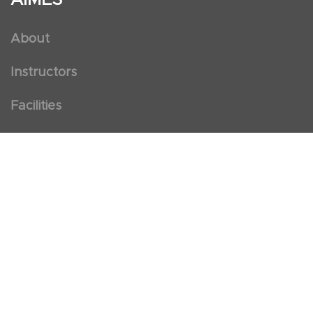
About
Instructors
Facilities
Certificate Programs
Clinical and Certification Program
International Observership Program
Postgraduate Fellowship Program
Nursing Observership Program