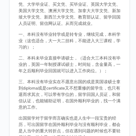
凭、大学毕业证、买文凭、买毕业证、英国大学文凭、
美国大学文凭、澳洲大学文凭、加拿大大学文凭、新加
坡大学文凭、新西兰大学文凭、教育部认证、留学回国
人员证明、留信网认证。从而完成就业。
一、本科没有毕业转学或是转专业，继续完成，本科学
业（这也适合，大一大二挂科，不能进入大三课程，学
习的）；
二、本科未毕业直接申请硕士，（适合大三本科没有毕
业的，英国一年制授课试硕士，时间短，含金量高，一
年之后顺利毕业回国就可以进入工作岗位。）；
三、本科没有毕业实在不愿意出国的或是英国读硕士拿
到diploma或是certificate又不想重修的留学生，也只有
退而求其次，可以带有学位的，留学回国人员证，和留
信认证，也能辅助证明，在国外顺利毕业的，找一个满
意的工作。
出国留学对于留学而言确实也是人生中一段宝贵的经
历，可出国留学在国外顺利毕业与没有顺利毕业，都会
是人当中的重大转折点，但在遇到问题的时候也不要轻