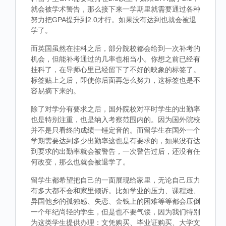
就会被学术警告，那么接下来一学期里就需要通过各种
努力把GPA提升到2.0才行。如果没有达到也就会被退
学了。
而英国虽然在挂科之后，部分院校都会给到一次补考的
机会，但能补考通过的几率也相当小。你想之前已经有
挂科了，在导师心里已经留下了不好的映象的标签了。
标签贴上之后，即使你后面再怎么努力，这标签也是不
容易摘下来的。
除了对学分有要求之后，国外院校对平时学生的出勤率
也是特别注重，也是纳入考察范围内的。因为国外院校
并不是只看终的成绩一锤定音的。而留学生在国外一个
学期需要达到多少出勤率这也是有要求的，如果没有达
到要求的出勤率就会被警告，一次警告过后，还没有任
何改变，那么也就会被退学了。
留学生都希望把自己的一面展现给家里，无论自己压力
有多大都不会和家里倾诉。比如学业的压力、课程难、
异国他乡的孤独感、失恋、金钱上的困难等等都会压倒
一个年纪尚轻的学生，但是也不要气馁，因为我们特别
为这类学生提供办理：文凭购买、毕业证购买、大学文