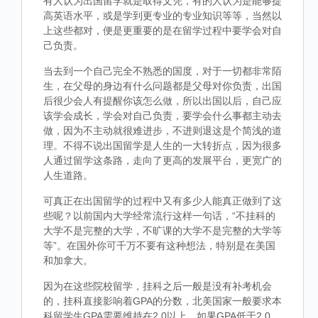
有人认为出国留学就是取得文凭，有的人认为是能够提
高英语水平，或是学到更专业的专业知识等等，当然以
上这些都对，便是更重要的是在留学过程中要学会对自
己负责。
当去到一个自己完全不熟悉的国度，对于一切都非常陌
生，在父母的身边有什么问题都是父母对你负责，出国
后很少会人有提醒你该怎么做，所以出国以后，自己应
该学会成长，学会对自己负责，要学会什么事都主动去
做，因为不主动就很难进步，不进则退这是个简浅的道
理。不得不说出国留学是人生的一大转折点，因为很多
人通过留学这条路，走向了更高的发展平台，更宽广的
人生道路。
可真正在出国留学的过程中又有多少人能真正做到了这
些呢？以前国内大学经常流行这样一句话，“不挂科的
大学不是完整的大学，不旷课的大学不是完整的大学等
等”。在国外你可千万不要有这种想法，特别是在美国
和加拿大。
因为在这些院校留学，挂科之后一般是没有补考机会
的，挂科直接影响着GPA的分数，北美国家一般要求本
科留学生GPA需要维持在2.0以上，如果GPA低于2.0，