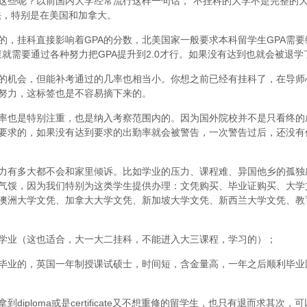
这些呢？以前国内大学经常流行这样一句话，“不挂科的大学不是完整的
法，特别是在美国和加拿大。
，挂科直接影响着GPA的分数，北美国家一般要求本科留学生GPA需要维
里就需要通过各种努力把GPA提升到2.0才行。如果没有达到也就会被退学
的机会，但能补考通过的几率也相当小。你想之前已经有挂科了，在导师
努力，这标签也是不容易摘下来的。
率也是特别注重，也是纳入考察范围内的。因为国外院校并不是只看终的
要求的，如果没有达到要求的出勤率就会被警告，一次警告过后，还没有
力有多大都不会和家里倾诉。比如学业的压力、课程难、异国他乡的孤独
气馁，因为我们特别为这类学生提供办理：文凭购买、毕业证购买、大学
澳洲大学文凭、加拿大大学文凭、新加坡大学文凭、新西兰大学文凭、教
学业（这也适合，大一大二挂科，不能进入大三课程，学习的）；
毕业的，英国一年制授课试硕士，时间短，含金量高，一年之后顺利毕业
iploma或是certificate又不想重修的留学生，也只有退而求其次