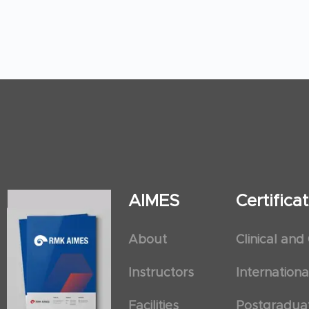
AIMES
Certific
About
Clinical and
Instructors
Internation
Facilities
Postgradua