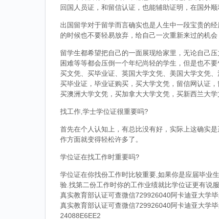
回国人员证，和留信认证，也能辅助证明，在国外顺
出国留学对于留学而言确实也是人生中一段宝贵的经
的时候也不要轻易放弃，给自己一次重新来过的机会
留学生都希望把自己的一面展现给家里，无论自己压
困难等等都会压倒一个年纪尚轻的学生，但是也不要
买文凭、买毕业证、英国大学文凭、美国大学文凭、
买毕业证，毕业证购买，买大学文凭，留信网认证，
买澳洲大学文凭，买加拿大大学文凭，买新西兰大学
找工作,学士学位证很重要吗?
首先在个人认知上，有总比没有好，实际上这确实是
作方面就变得轻松许多了。
学位证在找工作时重要吗?
学位证在你找份工作时比较重要,如果你是应届毕业生
验.找第二份工作时你的工作业绩就比学位证更有说服
真实教育部认证可查微信729926040阿卡迪亚大
真实教育部认证可查微信729926040阿卡迪亚大
24088E6EE2