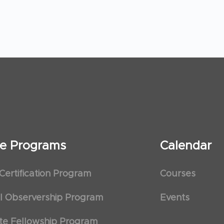
ate Programs
Calendar
 Certification Program
Courses
al Observership Program
Events
te Fellowship Program