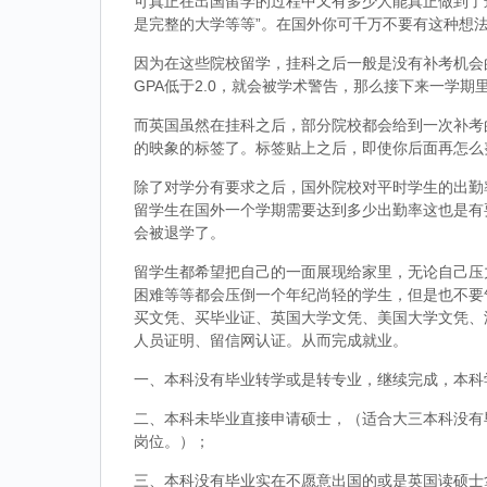
可真正在出国留学的过程中又有多少人能真正做到了
是完整的大学等等”。在国外你可千万不要有这种想
因为在这些院校留学，挂科之后一般是没有补考机会的
GPA低于2.0，就会被学术警告，那么接下来一学期
而英国虽然在挂科之后，部分院校都会给到一次补考
的映象的标签了。标签贴上之后，即使你后面再怎么
除了对学分有要求之后，国外院校对平时学生的出勤
留学生在国外一个学期需要达到多少出勤率这也是有
会被退学了。
留学生都希望把自己的一面展现给家里，无论自己压
困难等等都会压倒一个年纪尚轻的学生，但是也不要
买文凭、买毕业证、英国大学文凭、美国大学文凭、
人员证明、留信网认证。从而完成就业。
一、本科没有毕业转学或是转专业，继续完成，本科
二、本科未毕业直接申请硕士，（适合大三本科没有
岗位。）；
三、本科没有毕业实在不愿意出国的或是英国读硕士拿到d