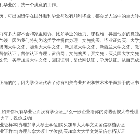
利毕业的，找一个满意的工作。
历，可出国留学在国外顺利毕业与没有顺利毕业，都会是人当中的重大转
力有多大都不会和家里倾诉。比如学业的压力、课程难、异国他乡的孤独
气馁，因为我们特别为这类学生提供办理：文凭购买、毕业证购买、大学
澳洲大学文凭、加拿大大学文凭、新加坡大学文凭、新西兰大学文凭、教
留信认证，留信认证办理，留信网，文凭购买，买文凭，买英国大学文凭
文凭，买新加坡大学文凭，回国证明，留信网认证，学历认证。从而完成
正确的的，因为学位证代表了你有相关专业知识和技术水平而授予的证书
,如果你只有毕业证而没有学位证,那么一般企业给你的待遇会按大专处理.
力了，祝你成功!
学毕业证样本|办理加拿大硕士学位|购买加拿大大学文凭留信存档认证
学毕业证样本|办理加拿大硕士学位|购买加拿大大学文凭留信存档认证