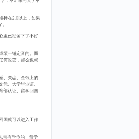
大学，不旷课的大学不
持在2.0以上，如果
了。
心里已经留下了不好
成绩一锤定音的。而
任何改变，那么也就
感、失恋、金钱上的
文凭、大学毕业证、
育部认证、留学回国
回国就可以进入工作
，可以带有学位的，留学