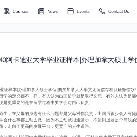
Courses
News
Events
Contact Us
6040阿卡迪亚大学毕业证样本|办理加拿大硕士学
毕业证样本|办理加拿大硕士学位|购买加拿大大学文凭留信存档认证微信Q729
留学的定义都不一样，有人认为出国留学就是取得文凭，有的人认为是能
便是更重要的是在留学过程中要学会对自己负责。
陌生，在父母的身边有什么问题都是父母对你负责，出国后很少会人有提
学会什么事都主动去做，因为不主动就很难进步，不进则退这是个简浅的
路，走向了更高的发展平台，更宽广的人生道路。