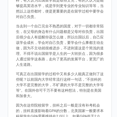
样，有人认为出国留学就是取得文凭，有的人认为是能
够提高英语水平，或是学到更专业的专业知识等等，当
然以上这些都对，便是更重要的是在留学过程中要学会
对自己负责。
当去到一个自己完全不熟悉的国度，对于一切都非常陌
生，在父母的身边有什么问题都是父母对你负责，出国
后很少会人有提醒你该怎么做，所以出国以后，自己应
该学会成长，学会对自己负责，要学会什么事都主动去
做，因为不主动就很难进步，不进则退这是个简浅的道
理。不得不说出国留学是人生的一大转折点，因为很多
人通过留学这条路，走向了更高的发展平台，更宽广的
人生道路。
可真正在出国留学的过程中又有多少人能真正做到了这
些呢？以前国内大学经常流行这样一句话，“不挂科的
大学不是完整的大学，不旷课的大学不是完整的大学等
等”。在国外你可千万不要有这种想法，特别是在美国
和加拿大。
因为在这些院校留学，挂科之后一般是没有补考机会
的，挂科直接影响着GPA的分数，北美国家一般要求本
科留学生GPA需要维持在2.0以上，如果GPA低于2.0，