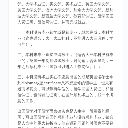
凭、大学毕业证、买文凭、买毕业证、英国大学文凭、
美国大学文凭、澳洲大学文凭、加拿大大学文凭、新加
坡大学文凭、新西兰大学文凭、教育部认证、留学回国
人员证明、留信网认证。从而完成就业。
一、本科没有毕业转学或是转专业，继续完成，本科学
业（这也适合，大一大二挂科，不能进入大三课程，学
习的）；
二、本科未毕业直接申请硕士，（适合大三本科没有毕
业的，英国一年制授课试硕士，时间短，含金量高，一
年之后顺利毕业回国就可以进入工作岗位。）；
三、本科没有毕业实在不愿意出国的或是英国读硕士拿
到diploma或是certificate又不想重修的留学生，也只有
退而求其次，可以带有学位的，留学回国人员证，和留
信认证，也能辅助证明，在国外顺利毕业的，找一个满
意的工作。
出国留学对于留学而言确实也是人生中一段宝贵的经
历，可出国留学在国外顺利毕业与没有顺利毕业，都会
是人当中的重大转折点，但在遇到问题的时候也不要轻