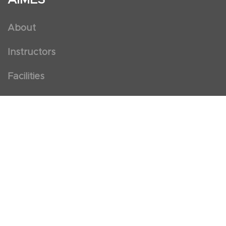
About
Instructors
Facilities
Certificate Programs
Clinical and Certification Program
International Observership Program
Postgraduate Fellowship Program
Nursing Observership Program