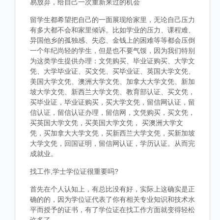
易放弃，给自己一次重新来过的机会
留学生都希望把自己的一面展现给家里，无论自己压力
有多大都不会和家里倾诉。比如学业的压力、课程难、
异国他乡的孤独感、失恋、金钱上的困难等等都会压倒
一个年纪尚轻的学生，但是也不要气馁，因为我们特别
为这类学生提供办理：文凭购买、毕业证购买、大学文
凭、大学毕业证、买文凭、买毕业证、英国大学文凭、
美国大学文凭、澳洲大学文凭、加拿大大学文凭、新加
坡大学文凭、新西兰大学文凭、教育部认证、买文凭，
买毕业证，毕业证购买，买大学文凭，留信网认证，留
信认证，留信认证办理，留信网，文凭购买，买文凭，
买英国大学文凭，买美国大学文凭， 买澳洲大学文
凭，买加拿大大学文凭，买新西兰大学文凭，买新加坡
大学文凭，回国证明，留信网认证，学历认证。从而完
成就业。
找工作,学士学位证很重要吗?
首先在个人认知上，有总比没有好，实际上这确实是正
确的的，因为学位证代表了你有相关专业知识和技术水
平而授予的证书，有了学位证在找工作方面就变得轻松