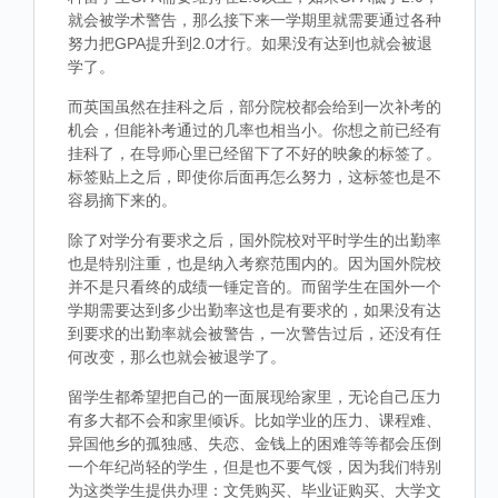
就会被学术警告，那么接下来一学期里就需要通过各种
努力把GPA提升到2.0才行。如果没有达到也就会被退
学了。
而英国虽然在挂科之后，部分院校都会给到一次补考的
机会，但能补考通过的几率也相当小。你想之前已经有
挂科了，在导师心里已经留下了不好的映象的标签了。
标签贴上之后，即使你后面再怎么努力，这标签也是不
容易摘下来的。
除了对学分有要求之后，国外院校对平时学生的出勤率
也是特别注重，也是纳入考察范围内的。因为国外院校
并不是只看终的成绩一锤定音的。而留学生在国外一个
学期需要达到多少出勤率这也是有要求的，如果没有达
到要求的出勤率就会被警告，一次警告过后，还没有任
何改变，那么也就会被退学了。
留学生都希望把自己的一面展现给家里，无论自己压力
有多大都不会和家里倾诉。比如学业的压力、课程难、
异国他乡的孤独感、失恋、金钱上的困难等等都会压倒
一个年纪尚轻的学生，但是也不要气馁，因为我们特别
为这类学生提供办理：文凭购买、毕业证购买、大学文