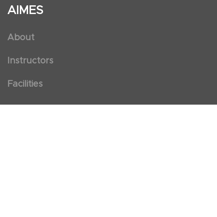
AIMES
About
Instructors
Facilities
Certificate Programs
Clinical and Certification Program
International Observership Program
Postgraduate Fellowship Program
Nursing Observership Program