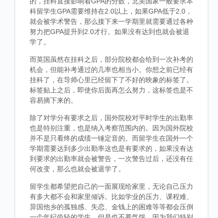
的，挂科直接影响着GPA的分数，北美国家一般要求本
科留学生GPA需要维持在2.0以上，如果GPA低于2.0，
就会被学术警告，那么接下来一学期里就需要通过各种
努力把GPA提升到2.0才行。如果没有达到也就会被退
学了。
而英国虽然在挂科之后，部分院校都会给到一次补考的
机会，但能补考通过的几率也相当小。你想之前已经有
挂科了，在导师心里已经留下了不好的映象的标签了。
标签贴上之后，即使你后面再怎么努力，这标签也是不
容易摘下来的。
除了对学分有要求之后，国外院校对平时学生的出勤率
也是特别注重，也是纳入考察范围内的。因为国外院校
并不是只看终的成绩一锤定音的。而留学生在国外一个
学期需要达到多少出勤率这也是有要求的，如果没有达
到要求的出勤率就会被警告，一次警告过后，还没有任
何改变，那么也就会被退学了。
留学生都希望把自己的一面展现给家里，无论自己压力
有多大都不会和家里倾诉。比如学业的压力、课程难、
异国他乡的孤独感、失恋、金钱上的困难等等都会压倒
一个年纪尚轻的学生，但是也不要气馁，因为我们特别