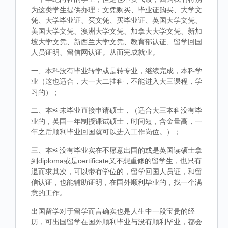
为这类学生提供办理：文凭购买、毕业证购买、大学文
凭、大学毕业证、买文凭、买毕业证、英国大学文凭、
美国大学文凭、澳洲大学文凭、加拿大大学文凭、新加
坡大学文凭、新西兰大学文凭、教育部认证、留学回国
人员证明、留信网认证。从而完成就业。
一、本科没有毕业转学或是转专业，继续完成，本科学
业（这也适合，大一大二挂科，不能进入大三课程，学
习的）；
二、本科未毕业直接申请硕士，（适合大三本科没有毕
业的，英国一年制授课试硕士，时间短，含金量高，一
年之后顺利毕业回国就可以进入工作岗位。）；
三、本科没有毕业实在不愿意出国的或是英国读硕士拿
到diploma或是certificate又不想重修的留学生，也只有
退而求其次，可以带有学位的，留学回国人员证，和留
信认证，也能辅助证明，在国外顺利毕业的，找一个满
意的工作。
出国留学对于留学而言确实也是人生中一段宝贵的经
历，可出国留学在国外顺利毕业与没有顺利毕业，都会