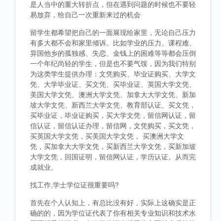
是人当中的重大转折点，但在遇到问题的时候也不要轻
易放弃，给自己一次重新来过的机会
留学生都希望把自己的一面展现给家里，无论自己压力
有多大都不会和家里倾诉。比如学业的压力、课程难、
异国他乡的孤独感、失恋、金钱上的困难等等都会压倒
一个年纪尚轻的学生，但是也不要气馁，因为我们特别
为这类学生提供办理：文凭购买、毕业证购买、大学文
凭、大学毕业证、买文凭、买毕业证、英国大学文凭、
美国大学文凭、澳洲大学文凭、加拿大大学文凭、新加
坡大学文凭、新西兰大学文凭、教育部认证、买文凭，
买毕业证，毕业证购买，买大学文凭，留信网认证，留
信认证，留信认证办理，留信网，文凭购买，买文凭，
买英国大学文凭，买美国大学文凭， 买澳洲大学文
凭，买加拿大大学文凭，买新西兰大学文凭，买新加坡
大学文凭，回国证明，留信网认证，学历认证。从而完
成就业。
找工作,学士学位证很重要吗?
首先在个人认知上，有总比没有好，实际上这确实是正
确的的，因为学位证代表了你有相关专业知识和技术水