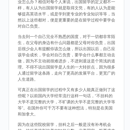
业怎么办？相信对每个人来说，出国留学的定义都不一
样，有人认为出国留学就是取得文凭，有的人认为是能
够提高英语水平，或是学到更专业的专业知识等等，当
然以上这些都对，便是更重要的是在留学过程中要学会
对自己负责。
当去到一个自己完全不熟悉的国度，对于一切都非常陌
生，在父母的身边有什么问题都是父母对你负责，出国
后很少会人有提醒你该怎么做，所以出国以后，自己应
该学会成长，学会对自己负责，要学会什么事都主动去
做，因为不主动就很难进步，不进则退这是个简浅的道
理。不得不说出国留学是人生的一大转折点，因为很多
人通过留学这条路，走向了更高的发展平台，更宽广的
人生道路。
可真正在出国留学的过程中又有多少人能真正做到了这
些呢？以前国内大学经常流行这样一句话，“不挂科的
大学不是完整的大学，不旷课的大学不是完整的大学等
等”。在国外你可千万不要有这种想法，特别是在美国
和加拿大。
因为在这些院校留学，挂科之后一般是没有补考机会