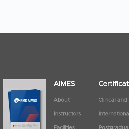
AIMES
Certific
About
Clinical and
Instructors
Internation
Facilities
Postgradua