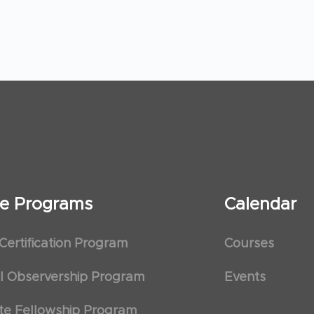
ate Programs
Calendar
 Certification Program
Courses
al Observership Program
Events
te Fellowship Program