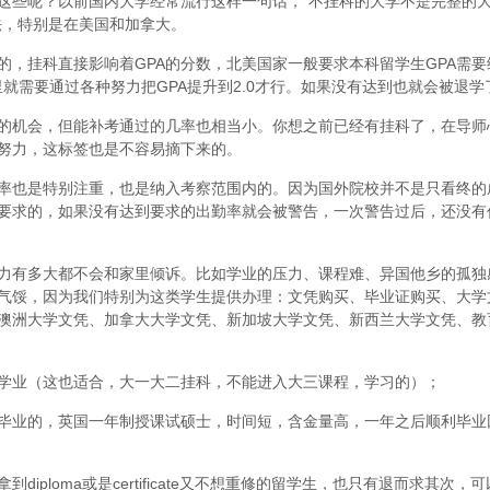
这些呢？以前国内大学经常流行这样一句话，“不挂科的大学不是完整的
法，特别是在美国和加拿大。
，挂科直接影响着GPA的分数，北美国家一般要求本科留学生GPA需要维
里就需要通过各种努力把GPA提升到2.0才行。如果没有达到也就会被退学
的机会，但能补考通过的几率也相当小。你想之前已经有挂科了，在导师
努力，这标签也是不容易摘下来的。
率也是特别注重，也是纳入考察范围内的。因为国外院校并不是只看终的
要求的，如果没有达到要求的出勤率就会被警告，一次警告过后，还没有
力有多大都不会和家里倾诉。比如学业的压力、课程难、异国他乡的孤独
气馁，因为我们特别为这类学生提供办理：文凭购买、毕业证购买、大学
澳洲大学文凭、加拿大大学文凭、新加坡大学文凭、新西兰大学文凭、教
学业（这也适合，大一大二挂科，不能进入大三课程，学习的）；
毕业的，英国一年制授课试硕士，时间短，含金量高，一年之后顺利毕业
iploma或是certificate又不想重修的留学生，也只有退而求其次