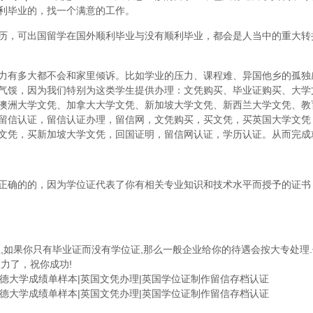
利毕业的，找一个满意的工作。
历，可出国留学在国外顺利毕业与没有顺利毕业，都会是人当中的重大转
力有多大都不会和家里倾诉。比如学业的压力、课程难、异国他乡的孤独
气馁，因为我们特别为这类学生提供办理：文凭购买、毕业证购买、大学
澳洲大学文凭、加拿大大学文凭、新加坡大学文凭、新西兰大学文凭、教
留信认证，留信认证办理，留信网，文凭购买，买文凭，买英国大学文凭
文凭，买新加坡大学文凭，回国证明，留信网认证，学历认证。从而完成
正确的的，因为学位证代表了你有相关专业知识和技术水平而授予的证书
,如果你只有毕业证而没有学位证,那么一般企业给你的待遇会按大专处理.
力了，祝你成功!
费尔德大学成绩单样本|英国文凭办理|英国学位证制作留信存档认证
费尔德大学成绩单样本|英国文凭办理|英国学位证制作留信存档认证