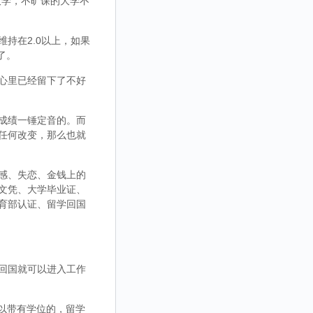
大学，不旷课的大学不
持在2.0以上，如果
了。
心里已经留下了不好
成绩一锤定音的。而
任何改变，那么也就
感、失恋、金钱上的
文凭、大学毕业证、
育部认证、留学回国
回国就可以进入工作
，可以带有学位的，留学