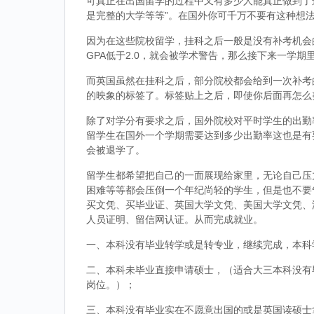
可真正在出国留学的过程中又有多少人能真正做到了
是完整的大学等等”。在国外你可千万不要有这种想
因为在这些院校留学，挂科之后一般是没有补考机会的
GPA低于2.0，就会被学术警告，那么接下来一学期
而英国虽然在挂科之后，部分院校都会给到一次补考
的映象的标签了。标签贴上之后，即使你后面再怎么
除了对学分有要求之后，国外院校对平时学生的出勤
留学生在国外一个学期需要达到多少出勤率这也是有
会被退学了。
留学生都希望把自己的一面展现给家里，无论自己压
困难等等都会压倒一个年纪尚轻的学生，但是也不要
买文凭、买毕业证、英国大学文凭、美国大学文凭、
人员证明、留信网认证。从而完成就业。
一、本科没有毕业转学或是转专业，继续完成，本科
二、本科未毕业直接申请硕士，（适合大三本科没有
岗位。）；
三、本科没有毕业实在不愿意出国的或是英国读硕士拿到d