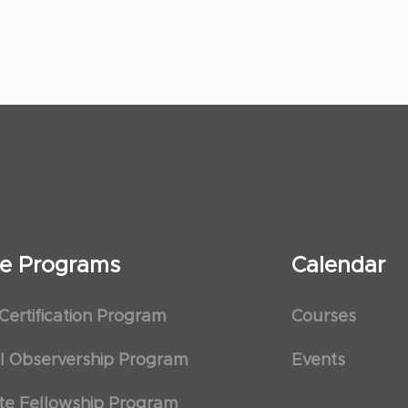
ate Programs
Calendar
 Certification Program
Courses
al Observership Program
Events
te Fellowship Program