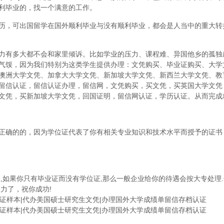
利毕业的，找一个满意的工作。
历，可出国留学在国外顺利毕业与没有顺利毕业，都会是人当中的重大转
力有多大都不会和家里倾诉。比如学业的压力、课程难、异国他乡的孤独
气馁，因为我们特别为这类学生提供办理：文凭购买、毕业证购买、大学
澳洲大学文凭、加拿大大学文凭、新加坡大学文凭、新西兰大学文凭、教
留信认证，留信认证办理，留信网，文凭购买，买文凭，买英国大学文凭
文凭，买新加坡大学文凭，回国证明，留信网认证，学历认证。从而完成
正确的的，因为学位证代表了你有相关专业知识和技术水平而授予的证书
,如果你只有毕业证而没有学位证,那么一般企业给你的待遇会按大专处理.
力了，祝你成功!
毕业证样本|代办美国硕士研究生文凭|办理国外大学成绩单留信存档认证
毕业证样本|代办美国硕士研究生文凭|办理国外大学成绩单留信存档认证