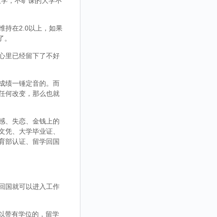
大学，不旷课的大学不
持在2.0以上，如果
了。
心里已经留下了不好
成绩一锤定音的。而
任何改变，那么也就
感、失恋、金钱上的
文凭、大学毕业证、
育部认证、留学回国
回国就可以进入工作
，可以带有学位的，留学