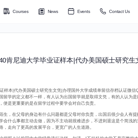
Courses
News
Events
Contact Us
6040肯尼迪大学毕业证样本|代办美国硕士研究生
业证样本|代办美国硕士研究生文凭|办理国外大学成绩单留信存档认证微信Q72
国留学的定义都不一样，有人认为出国留学就是取得文凭，有的人认为是
，便是更重要的是在留学过程中要学会对自己负责。
陌生，在父母的身边有什么问题都是父母对你负责，出国后很少会人有提
学会什么事都主动去做，因为不主动就很难进步，不进则退这是个简浅的
路，走向了更高的发展平台，更宽广的人生道路。