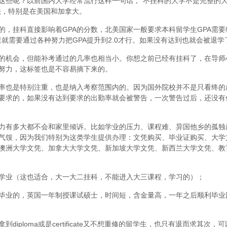
这些呢？以前国内大学经常流行这样一句话，“不挂科的大学不是完整的
法，特别是在美国和加拿大。
，挂科直接影响着GPA的分数，北美国家一般要求本科留学生GPA需要维
里就需要通过各种努力把GPA提升到2.0才行。如果没有达到也就会被退学
的机会，但能补考通过的几率也相当小。你想之前已经有挂科了，在导师
努力，这标签也是不容易摘下来的。
率也是特别注重，也是纳入考察范围内的。因为国外院校并不是只看终的
要求的，如果没有达到要求的出勤率就会被警告，一次警告过后，还没有
力有多大都不会和家里倾诉。比如学业的压力、课程难、异国他乡的孤独
气馁，因为我们特别为这类学生提供办理：文凭购买、毕业证购买、大学
澳洲大学文凭、加拿大大学文凭、新加坡大学文凭、新西兰大学文凭、教
学业（这也适合，大一大二挂科，不能进入大三课程，学习的）；
毕业的，英国一年制授课试硕士，时间短，含金量高，一年之后顺利毕业
iploma或是certificate又不想重修的留学生，也只有退而求其次