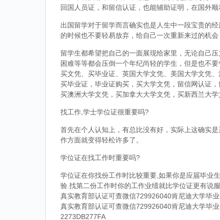
回国人员证，和留信认证，也能辅助证明，在国外顺
出国留学对于留学而言确实也是人生中一段宝贵的经
的时候也不要轻易放弃，给自己一次重新来过的机会
留学生都希望把自己的一面展现给家里，无论自己压
困难等等都会压倒一个年纪尚轻的学生，但是也不要
买文凭、买毕业证、英国大学文凭、美国大学文凭、
买毕业证，毕业证购买，买大学文凭，留信网认证，
买澳洲大学文凭，买加拿大大学文凭，买新西兰大学
找工作,学士学位证很重要吗?
首先在个人认知上，有总比没有好，实际上这确实是
作方面就变得轻松许多了。
学位证在找工作时重要吗?
学位证在你找份工作时比较重要,如果你是应届毕业生
验.找第二份工作时你的工作业绩就比学位证更有说服
真实教育部认证可查微信729926040肯尼迪大学
真实教育部认证可查微信729926040肯尼迪大学
2273DB277FA