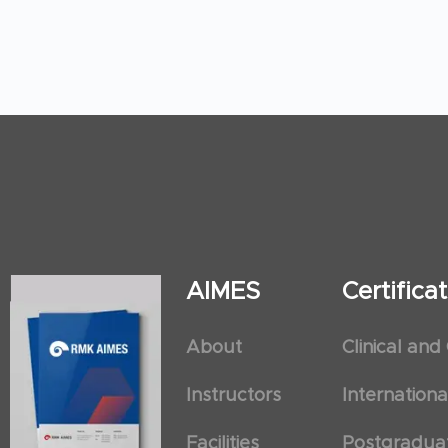
AIMES
Certific
About
Clinical and
Instructors
Internation
Facilities
Postgradua