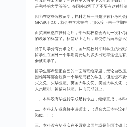
可真正在出国留学的过程中又有多少人能真正做到了
是完整的大学等等”。在国外你可千万不要有这种想
因为在这些院校留学，挂科之后一般是没有补考机会的
GPA低于2.0，就会被学术警告，那么接下来一学期
而英国虽然在挂科之后，部分院校都会给到一次补考
的映象的标签了。标签贴上之后，即使你后面再怎么
除了对学分有要求之后，国外院校对平时学生的出勤
留学生在国外一个学期需要达到多少出勤率这也是有
会被退学了。
留学生都希望把自己的一面展现给家里，无论自己压
困难等等都会压倒一个年纪尚轻的学生，但是也不要
买文凭、买毕业证、英国大学文凭、美国大学文凭、
人员证明、留信网认证。从而完成就业。
一、本科没有毕业转学或是转专业，继续完成，本科
二、本科未毕业直接申请硕士，（适合大三本科没有
岗位。）；
三、本科没有毕业实在不愿意出国的或是英国读硕士拿到d