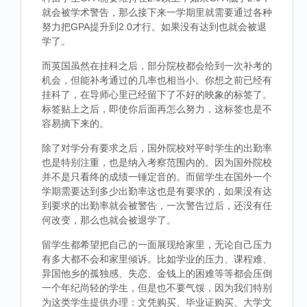
就会被学术警告，那么接下来一学期里就需要通过各种
努力把GPA提升到2.0才行。如果没有达到也就会被退
学了。
而英国虽然在挂科之后，部分院校都会给到一次补考的
机会，但能补考通过的几率也相当小。你想之前已经有
挂科了，在导师心里已经留下了不好的映象的标签了。
标签贴上之后，即使你后面再怎么努力，这标签也是不
容易摘下来的。
除了对学分有要求之后，国外院校对平时学生的出勤率
也是特别注重，也是纳入考察范围内的。因为国外院校
并不是只看终的成绩一锤定音的。而留学生在国外一个
学期需要达到多少出勤率这也是有要求的，如果没有达
到要求的出勤率就会被警告，一次警告过后，还没有任
何改变，那么也就会被退学了。
留学生都希望把自己的一面展现给家里，无论自己压力
有多大都不会和家里倾诉。比如学业的压力、课程难、
异国他乡的孤独感、失恋、金钱上的困难等等都会压倒
一个年纪尚轻的学生，但是也不要气馁，因为我们特别
为这类学生提供办理：文凭购买、毕业证购买、大学文