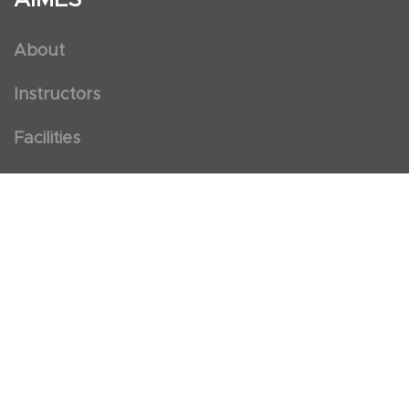
About
Instructors
Facilities
Certificate Programs
Clinical and Certification Program
International Observership Program
Postgraduate Fellowship Program
Nursing Observership Program