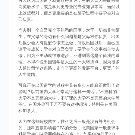
有人认为出国留学就是取得文凭，有的人认为是能够提
高英语水平，或是学到更专业的专业知识等等，当然以
上这些都对，便是更重要的是在留学过程中要学会对自
己负责。
当去到一个自己完全不熟悉的国度，对于一切都非常陌
生，在父母的身边有什么问题都是父母对你负责，出国
后很少会人有提醒你该怎么做，所以出国以后，自己应
该学会成长，学会对自己负责，要学会什么事都主动去
做，因为不主动就很难进步，不进则退这是个简浅的道
理。不得不说出国留学是人生的一大转折点，因为很多
人通过留学这条路，走向了更高的发展平台，更宽广的
人生道路。
可真正在出国留学的过程中又有多少人能真正做到了这
些呢？以前国内大学经常流行这样一句话，“不挂科的
大学不是完整的大学，不旷课的大学不是完整的大学等
等”。在国外你可千万不要有这种想法，特别是在美国
和加拿大。
因为在这些院校留学，挂科之后一般是没有补考机会
的，挂科直接影响着GPA的分数，北美国家一般要求本
科留学生GPA需要维持在2.0以上，如果GPA低于2.0，