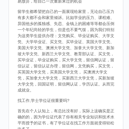
易放弃，给自己一次重新来过的机会
留学生都希望把自己的一面展现给家里，无论自己压力
有多大都不会和家里倾诉。比如学业的压力、课程难、
异国他乡的孤独感、失恋、金钱上的困难等等都会压倒
一个年纪尚轻的学生，但是也不要气馁，因为我们特别
为这类学生提供办理：文凭购买、毕业证购买、大学文
凭、大学毕业证、买文凭、买毕业证、英国大学文凭、
美国大学文凭、澳洲大学文凭、加拿大大学文凭、新加
坡大学文凭、新西兰大学文凭、教育部认证、买文凭，
买毕业证，毕业证购买，买大学文凭，留信网认证，留
信认证，留信认证办理，留信网，文凭购买，买文凭，
买英国大学文凭，买美国大学文凭， 买澳洲大学文
凭，买加拿大大学文凭，买新西兰大学文凭，买新加坡
大学文凭，回国证明，留信网认证，学历认证。从而完
成就业。
找工作,学士学位证很重要吗?
首先在个人认知上，有总比没有好，实际上这确实是正
确的的，因为学位证代表了你有相关专业知识和技术水
平而授予的证书，有了学位证在找工作方面就变得轻松