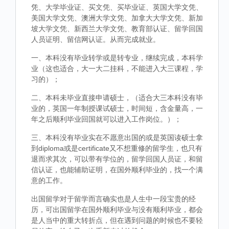
凭、大学毕业证、买文凭、买毕业证、英国大学文凭、
美国大学文凭、澳洲大学文凭、加拿大大学文凭、新加
坡大学文凭、新西兰大学文凭、教育部认证、留学回国
人员证明、留信网认证。从而完成就业。
一、本科没有毕业转学或是转专业，继续完成，本科学
业（这也适合，大一大二挂科，不能进入大三课程，学
习的）；
二、本科未毕业直接申请硕士，（适合大三本科没有毕
业的，英国一年制授课试硕士，时间短，含金量高，一
年之后顺利毕业回国就可以进入工作岗位。）；
三、本科没有毕业实在不愿意出国的或是英国读硕士拿
到diploma或是certificate又不想重修的留学生，也只有
退而求其次，可以带有学位的，留学回国人员证，和留
信认证，也能辅助证明，在国外顺利毕业的，找一个满
意的工作。
出国留学对于留学而言确实也是人生中一段宝贵的经
历，可出国留学在国外顺利毕业与没有顺利毕业，都会
是人当中的重大转折点，但在遇到问题的时候也不要轻