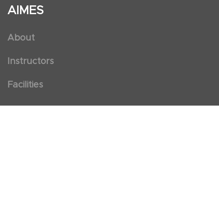
AIMES
About
Instructors
Facilities
Certificate Programs
Clinical and Certification Program
International Observership Program
Postgraduate Fellowship Program
Nursing Observership Program