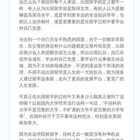
业怎么办？相信对每个人来说，出国留学的定义都不一
样，有人认为出国留学就是取得文凭，有的人认为是能
够提高英语水平，或是学到更专业的专业知识等等，当
然以上这些都对，便是更重要的是在留学过程中要学会
对自己负责。
当去到一个自己完全不熟悉的国度，对于一切都非常陌
生，在父母的身边有什么问题都是父母对你负责，出国
后很少会人有提醒你该怎么做，所以出国以后，自己应
该学会成长，学会对自己负责，要学会什么事都主动去
做，因为不主动就很难进步，不进则退这是个简浅的道
理。不得不说出国留学是人生的一大转折点，因为很多
人通过留学这条路，走向了更高的发展平台，更宽广的
人生道路。
可真正在出国留学的过程中又有多少人能真正做到了这
些呢？以前国内大学经常流行这样一句话，“不挂科的
大学不是完整的大学，不旷课的大学不是完整的大学等
等”。在国外你可千万不要有这种想法，特别是在美国
和加拿大。
因为在这些院校留学，挂科之后一般是没有补考机会