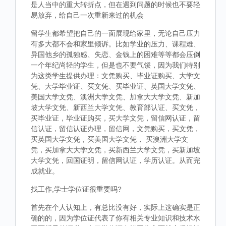
是人当中的重大转折点，但在遇到问题的时候也不要轻
易放弃，给自己一次重新来过的机会
留学生都希望把自己的一面展现给家里，无论自己压力
有多大都不会和家里倾诉。比如学业的压力、课程难、
异国他乡的孤独感、失恋、金钱上的困难等等都会压倒
一个年纪尚轻的学生，但是也不要气馁，因为我们特别
为这类学生提供办理：文凭购买、毕业证购买、大学文
凭、大学毕业证、买文凭、买毕业证、英国大学文凭、
美国大学文凭、澳洲大学文凭、加拿大大学文凭、新加
坡大学文凭、新西兰大学文凭、教育部认证、买文凭，
买毕业证，毕业证购买，买大学文凭，留信网认证，留
信认证，留信认证办理，留信网，文凭购买，买文凭，
买英国大学文凭，买美国大学文凭， 买澳洲大学文
凭，买加拿大大学文凭，买新西兰大学文凭，买新加坡
大学文凭，回国证明，留信网认证，学历认证。从而完
成就业。
找工作,学士学位证很重要吗?
首先在个人认知上，有总比没有好，实际上这确实是正
确的的，因为学位证代表了你有相关专业知识和技术水