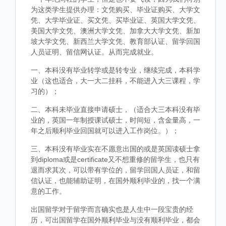
为这类学生提供办理：文凭购买、毕业证购买、大学文
凭、大学毕业证、买文凭、买毕业证、英国大学文凭、
美国大学文凭、澳洲大学文凭、加拿大大学文凭、新加
坡大学文凭、新西兰大学文凭、教育部认证、留学回国
人员证明、留信网认证。从而完成就业。
一、本科没有毕业转学或是转专业，继续完成，本科学
业（这也适合，大一大二挂科，不能进入大三课程，学
习的）；
二、本科未毕业直接申请硕士，（适合大三本科没有毕
业的，英国一年制授课试硕士，时间短，含金量高，一
年之后顺利毕业回国就可以进入工作岗位。）；
三、本科没有毕业实在不愿意出国的或是英国读硕士拿
到diploma或是certificate又不想重修的留学生，也只有
退而求其次，可以带有学位的，留学回国人员证，和留
信认证，也能辅助证明，在国外顺利毕业的，找一个满
意的工作。
出国留学对于留学而言确实也是人生中一段宝贵的经
历，可出国留学在国外顺利毕业与没有顺利毕业，都会