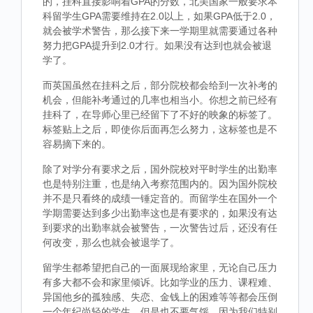
的，挂科直接影响着GPA的分数，北美国家一般要求本
科留学生GPA需要维持在2.0以上，如果GPA低于2.0，
就会被学术警告，那么接下来一学期里就需要通过各种
努力把GPA提升到2.0才行。如果没有达到也就会被退
学了。
而英国虽然在挂科之后，部分院校都会给到一次补考的
机会，但能补考通过的几率也相当小。你想之前已经有
挂科了，在导师心里已经留下了不好的映象的标签了。
标签贴上之后，即使你后面再怎么努力，这标签也是不
容易摘下来的。
除了对学分有要求之后，国外院校对平时学生的出勤率
也是特别注重，也是纳入考察范围内的。因为国外院校
并不是只看终的成绩一锤定音的。而留学生在国外一个
学期需要达到多少出勤率这也是有要求的，如果没有达
到要求的出勤率就会被警告，一次警告过后，还没有任
何改变，那么也就会被退学了。
留学生都希望把自己的一面展现给家里，无论自己压力
有多大都不会和家里倾诉。比如学业的压力、课程难、
异国他乡的孤独感、失恋、金钱上的困难等等都会压倒
一个年纪尚轻的学生，但是也不要气馁，因为我们特别