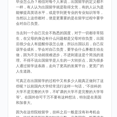
毕业怎么办？相信对每个人来说，出国留学的定义都不
一样，有人认为出国留学就是取得文凭，有的人认为是
能够提高英语水平，或是学到更专业的专业知识等等，
当然以上这些都对，便是更重要的是在留学过程中要学
会对自己负责。
当去到一个自己完全不熟悉的国度，对于一切都非常陌
生，在父母的身边有什么问题都是父母对你负责，出国
后很少会人有提醒你该怎么做，所以出国以后，自己应
该学会成长，学会对自己负责，要学会什么事都主动去
做，因为不主动就很难进步，不进则退这是个简浅的道
理。不得不说出国留学是人生的一大转折点，因为很多
人通过留学这条路，走向了更高的发展平台，更宽广的
人生道路。
可真正在出国留学的过程中又有多少人能真正做到了这
些呢？以前国内大学经常流行这样一句话，“不挂科的
大学不是完整的大学，不旷课的大学不是完整的大学等
等”。在国外你可千万不要有这种想法，特别是在美国
和加拿大。
因为在这些院校留学，挂科之后一般是没有补考机会