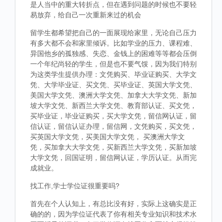
是人当中的重大转折点，但在遇到问题的时候也不要轻
易放弃，给自己一次重新来过的机会
留学生都希望把自己的一面展现给家里，无论自己压力
有多大都不会和家里倾诉。比如学业的压力、课程难、
异国他乡的孤独感、失恋、金钱上的困难等等都会压倒
一个年纪尚轻的学生，但是也不要气馁，因为我们特别
为这类学生提供办理：文凭购买、毕业证购买、大学文
凭、大学毕业证、买文凭、买毕业证、英国大学文凭、
美国大学文凭、澳洲大学文凭、加拿大大学文凭、新加
坡大学文凭、新西兰大学文凭、教育部认证、买文凭，
买毕业证，毕业证购买，买大学文凭，留信网认证，留
信认证，留信认证办理，留信网，文凭购买，买文凭，
买英国大学文凭，买美国大学文凭， 买澳洲大学文
凭，买加拿大大学文凭，买新西兰大学文凭，买新加坡
大学文凭，回国证明，留信网认证，学历认证。从而完
成就业。
找工作,学士学位证很重要吗?
首先在个人认知上，有总比没有好，实际上这确实是正
确的的，因为学位证代表了你有相关专业知识和技术水