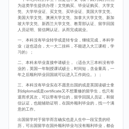
为这类学生提供办理：文凭购买、毕业证购买、大学文
凭、大学毕业证、买文凭、买毕业证、英国大学文凭、
美国大学文凭、澳洲大学文凭、加拿大大学文凭、新加
坡大学文凭、新西兰大学文凭、教育部认证、留学回国
人员证明、留信网认证。从而完成就业。
一、本科没有毕业转学或是转专业，继续完成，本科学
业（这也适合，大一大二挂科，不能进入大三课程，学
习的）；
二、本科未毕业直接申请硕士，（适合大三本科没有毕
业的，英国一年制授课试硕士，时间短，含金量高，一
年之后顺利毕业回国就可以进入工作岗位。）；
三、本科没有毕业实在不愿意出国的或是英国读硕士拿
到diploma或是certificate又不想重修的留学生，也只有
退而求其次，可以带有学位的，留学回国人员证，和留
信认证，也能辅助证明，在国外顺利毕业的，找一个满
意的工作。
出国留学对于留学而言确实也是人生中一段宝贵的经
历，可出国留学在国外顺利毕业与没有顺利毕业，都会