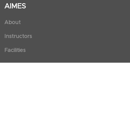
AIMES
About
Instructors
Facilities
Certificate Programs
Clinical and Certification Program
International Observership Program
Postgraduate Fellowship Program
Nursing Observership Program