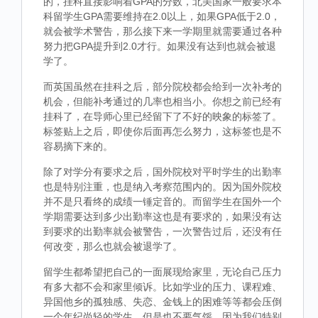
的，挂科直接影响着GPA的分数，北美国家一般要求本
科留学生GPA需要维持在2.0以上，如果GPA低于2.0，
就会被学术警告，那么接下来一学期里就需要通过各种
努力把GPA提升到2.0才行。如果没有达到也就会被退
学了。
而英国虽然在挂科之后，部分院校都会给到一次补考的
机会，但能补考通过的几率也相当小。你想之前已经有
挂科了，在导师心里已经留下了不好的映象的标签了。
标签贴上之后，即使你后面再怎么努力，这标签也是不
容易摘下来的。
除了对学分有要求之后，国外院校对平时学生的出勤率
也是特别注重，也是纳入考察范围内的。因为国外院校
并不是只看终的成绩一锤定音的。而留学生在国外一个
学期需要达到多少出勤率这也是有要求的，如果没有达
到要求的出勤率就会被警告，一次警告过后，还没有任
何改变，那么也就会被退学了。
留学生都希望把自己的一面展现给家里，无论自己压力
有多大都不会和家里倾诉。比如学业的压力、课程难、
异国他乡的孤独感、失恋、金钱上的困难等等都会压倒
一个年纪尚轻的学生，但是也不要气馁，因为我们特别