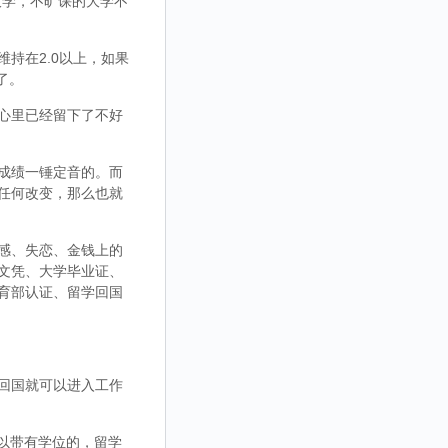
大学，不旷课的大学不
持在2.0以上，如果
了。
心里已经留下了不好
成绩一锤定音的。而
任何改变，那么也就
感、失恋、金钱上的
文凭、大学毕业证、
育部认证、留学回国
回国就可以进入工作
，可以带有学位的，留学