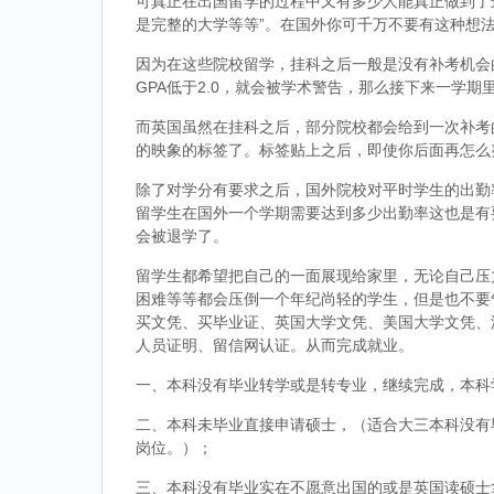
可真正在出国留学的过程中又有多少人能真正做到了
是完整的大学等等”。在国外你可千万不要有这种想
因为在这些院校留学，挂科之后一般是没有补考机会的
GPA低于2.0，就会被学术警告，那么接下来一学期
而英国虽然在挂科之后，部分院校都会给到一次补考
的映象的标签了。标签贴上之后，即使你后面再怎么
除了对学分有要求之后，国外院校对平时学生的出勤
留学生在国外一个学期需要达到多少出勤率这也是有
会被退学了。
留学生都希望把自己的一面展现给家里，无论自己压
困难等等都会压倒一个年纪尚轻的学生，但是也不要
买文凭、买毕业证、英国大学文凭、美国大学文凭、
人员证明、留信网认证。从而完成就业。
一、本科没有毕业转学或是转专业，继续完成，本科
二、本科未毕业直接申请硕士，（适合大三本科没有
岗位。）；
三、本科没有毕业实在不愿意出国的或是英国读硕士拿到d