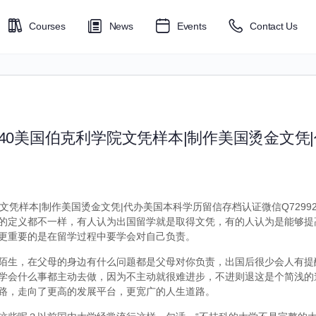
Courses
News
Events
Contact Us
6040美国伯克利学院文凭样本|制作美国烫金文凭
院文凭样本|制作美国烫金文凭|代办美国本科学历留信存档认证微信Q72992
的定义都不一样，有人认为出国留学就是取得文凭，有的人认为是能够提
更重要的是在留学过程中要学会对自己负责。
陌生，在父母的身边有什么问题都是父母对你负责，出国后很少会人有提
学会什么事都主动去做，因为不主动就很难进步，不进则退这是个简浅的
路，走向了更高的发展平台，更宽广的人生道路。