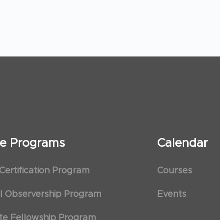
ate Programs
Calendar
 Certification Program
Courses
al Observership Program
Events
te Fellowship Program