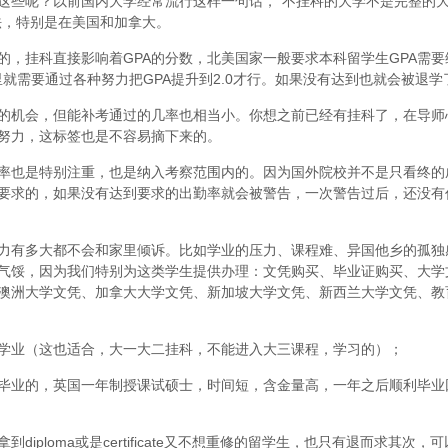
这些呢？以前国内大学经常流行这样一句话，“不挂科的大学不是完整的
法，特别是在美国和加拿大。
，挂科直接影响着GPA的分数，北美国家一般要求本科留学生GPA需要维
里就需要通过各种努力把GPA提升到2.0才行。如果没有达到也就会被退学
的机会，但能补考通过的几率也相当小。你想之前已经有挂科了，在导师
努力，这标签也是不容易摘下来的。
率也是特别注重，也是纳入考察范围内的。因为国外院校并不是只看终的
要求的，如果没有达到要求的出勤率就会被警告，一次警告过后，还没有
力有多大都不会和家里倾诉。比如学业的压力、课程难、异国他乡的孤独
气馁，因为我们特别为这类学生提供办理：文凭购买、毕业证购买、大学
澳洲大学文凭、加拿大大学文凭、新加坡大学文凭、新西兰大学文凭、教
学业（这也适合，大一大二挂科，不能进入大三课程，学习的）；
毕业的，英国一年制授课试硕士，时间短，含金量高，一年之后顺利毕业
iploma或是certificate又不想重修的留学生，也只有退而求其次