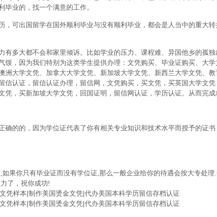
利毕业的，找一个满意的工作。
历，可出国留学在国外顺利毕业与没有顺利毕业，都会是人当中的重大转
力有多大都不会和家里倾诉。比如学业的压力、课程难、异国他乡的孤独
气馁，因为我们特别为这类学生提供办理：文凭购买、毕业证购买、大学
澳洲大学文凭、加拿大大学文凭、新加坡大学文凭、新西兰大学文凭、教
留信认证，留信认证办理，留信网，文凭购买，买文凭，买英国大学文凭
文凭，买新加坡大学文凭，回国证明，留信网认证，学历认证。从而完成
正确的的，因为学位证代表了你有相关专业知识和技术水平而授予的证书
,如果你只有毕业证而没有学位证,那么一般企业给你的待遇会按大专处理.
力了，祝你成功!
学院文凭样本|制作美国烫金文凭|代办美国本科学历留信存档认证
学院文凭样本|制作美国烫金文凭|代办美国本科学历留信存档认证