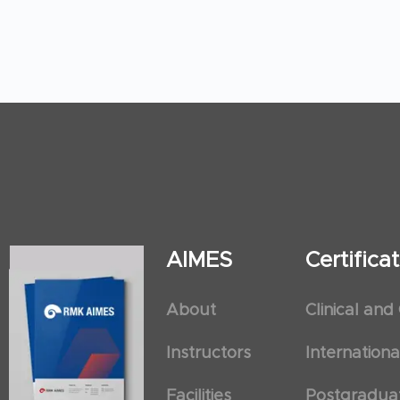
AIMES
Certific
About
Clinical and
Instructors
Internation
Facilities
Postgradua