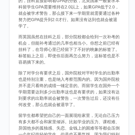
的，挂科直接影响着GPA的分数，北美国家一般要求本
科留学生GPA需要维持在2.0以上，如果GPA低于2.0，
就会被学术警告，那么接下来一学期里就需要通过各种
努力把GPA提升到2.0才行。如果没有达到也就会被退
学了。
而英国虽然在挂科之后，部分院校都会给到一次补考的
机会，但能补考通过的几率也相当小。你想之前已经有
挂科了，在导师心里已经留下了不好的映象的标签了。
标签贴上之后，即使你后面再怎么努力，这标签也是不
容易摘下来的。
除了对学分有要求之后，国外院校对平时学生的出勤率
也是特别注重，也是纳入考察范围内的。因为国外院校
并不是只看终的成绩一锤定音的。而留学生在国外一个
学期需要达到多少出勤率这也是有要求的，如果没有达
到要求的出勤率就会被警告，一次警告过后，还没有任
何改变，那么也就会被退学了。
留学生都希望把自己的一面展现给家里，无论自己压力
有多大都不会和家里倾诉。比如学业的压力、课程难、
异国他乡的孤独感、失恋、金钱上的困难等等都会压倒
一个年纪尚轻的学生，但是也不要气馁，因为我们特别