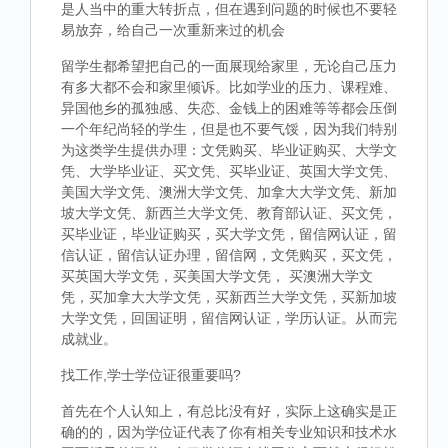
是人当中的重大转折点，但在遇到问题的时候也不要轻
易放弃，给自己一次重新来过的机会
留学生都希望把自己的一面展现给家里，无论自己压力
有多大都不会和家里倾诉。比如学业的压力、课程难、
异国他乡的孤独感、失恋、金钱上的困难等等都会压倒
一个年纪尚轻的学生，但是也不要气馁，因为我们特别
为这类学生提供办理：文凭购买、毕业证购买、大学文
凭、大学毕业证、买文凭、买毕业证、英国大学文凭、
美国大学文凭、澳洲大学文凭、加拿大大学文凭、新加
坡大学文凭、新西兰大学文凭、教育部认证、买文凭，
买毕业证，毕业证购买，买大学文凭，留信网认证，留
信认证，留信认证办理，留信网，文凭购买，买文凭，
买英国大学文凭，买美国大学文凭， 买澳洲大学文
凭，买加拿大大学文凭，买新西兰大学文凭，买新加坡
大学文凭，回国证明，留信网认证，学历认证。从而完
成就业。
找工作,学士学位证很重要吗?
首先在个人认知上，有总比没有好，实际上这确实是正
确的的，因为学位证代表了你有相关专业知识和技术水