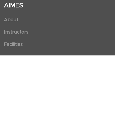
AIMES
About
Instructors
Facilities
Certificate Programs
Clinical and Certification Program
International Observership Program
Postgraduate Fellowship Program
Nursing Observership Program