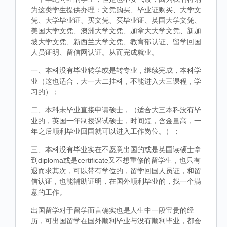
为这类学生提供办理：文凭购买、毕业证购买、大学文
凭、大学毕业证、买文凭、买毕业证、英国大学文凭、
美国大学文凭、澳洲大学文凭、加拿大大学文凭、新加
坡大学文凭、新西兰大学文凭、教育部认证、留学回国
人员证明、留信网认证。从而完成就业。
一、本科没有毕业转学或是转专业，继续完成，本科学
业（这也适合，大一大二挂科，不能进入大三课程，学
习的）；
二、本科未毕业直接申请硕士，（适合大三本科没有毕
业的，英国一年制授课试硕士，时间短，含金量高，一
年之后顺利毕业回国就可以进入工作岗位。）；
三、本科没有毕业实在不愿意出国的或是英国读硕士拿
到diploma或是certificate又不想重修的留学生，也只有
退而求其次，可以带有学位的，留学回国人员证，和留
信认证，也能辅助证明，在国外顺利毕业的，找一个满
意的工作。
出国留学对于留学而言确实也是人生中一段宝贵的经
历，可出国留学在国外顺利毕业与没有顺利毕业，都会