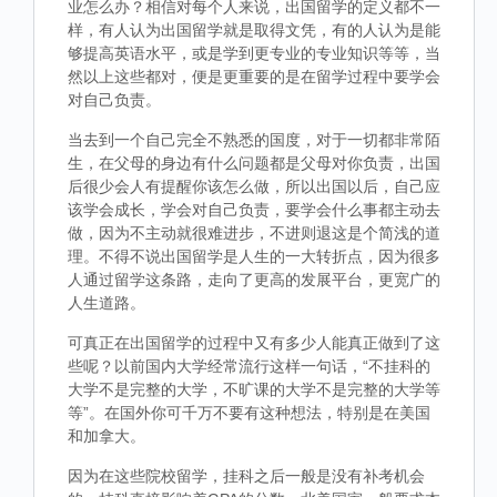
业怎么办？相信对每个人来说，出国留学的定义都不一
样，有人认为出国留学就是取得文凭，有的人认为是能
够提高英语水平，或是学到更专业的专业知识等等，当
然以上这些都对，便是更重要的是在留学过程中要学会
对自己负责。
当去到一个自己完全不熟悉的国度，对于一切都非常陌
生，在父母的身边有什么问题都是父母对你负责，出国
后很少会人有提醒你该怎么做，所以出国以后，自己应
该学会成长，学会对自己负责，要学会什么事都主动去
做，因为不主动就很难进步，不进则退这是个简浅的道
理。不得不说出国留学是人生的一大转折点，因为很多
人通过留学这条路，走向了更高的发展平台，更宽广的
人生道路。
可真正在出国留学的过程中又有多少人能真正做到了这
些呢？以前国内大学经常流行这样一句话，“不挂科的
大学不是完整的大学，不旷课的大学不是完整的大学等
等”。在国外你可千万不要有这种想法，特别是在美国
和加拿大。
因为在这些院校留学，挂科之后一般是没有补考机会