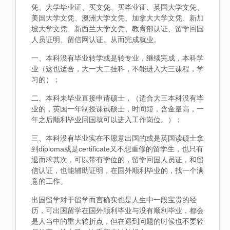
凭、大学毕业证、买文凭、买毕业证、英国大学文凭、
美国大学文凭、澳洲大学文凭、加拿大大学文凭、新加
坡大学文凭、新西兰大学文凭、教育部认证、留学回国
人员证明、留信网认证。从而完成就业。
一、本科没有毕业转学或是转专业，继续完成，本科学
业（这也适合，大一大二挂科，不能进入大三课程，学
习的）；
二、本科未毕业直接申请硕士，（适合大三本科没有毕
业的，英国一年制授课试硕士，时间短，含金量高，一
年之后顺利毕业回国就可以进入工作岗位。）；
三、本科没有毕业实在不愿意出国的或是英国读硕士拿
到diploma或是certificate又不想重修的留学生，也只有
退而求其次，可以带有学位的，留学回国人员证，和留
信认证，也能辅助证明，在国外顺利毕业的，找一个满
意的工作。
出国留学对于留学而言确实也是人生中一段宝贵的经
历，可出国留学在国外顺利毕业与没有顺利毕业，都会
是人当中的重大转折点，但在遇到问题的时候也不要轻