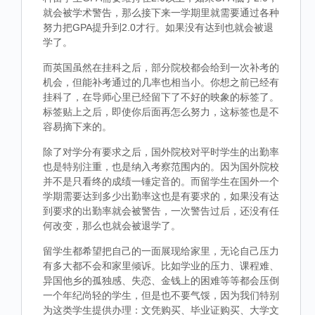
就会被学术警告，那么接下来一学期里就需要通过各种
努力把GPA提升到2.0才行。如果没有达到也就会被退
学了。
而英国虽然在挂科之后，部分院校都会给到一次补考的
机会，但能补考通过的几率也相当小。你想之前已经有
挂科了，在导师心里已经留下了不好的映象的标签了。
标签贴上之后，即使你后面再怎么努力，这标签也是不
容易摘下来的。
除了对学分有要求之后，国外院校对平时学生的出勤率
也是特别注重，也是纳入考察范围内的。因为国外院校
并不是只看终的成绩一锤定音的。而留学生在国外一个
学期需要达到多少出勤率这也是有要求的，如果没有达
到要求的出勤率就会被警告，一次警告过后，还没有任
何改变，那么也就会被退学了。
留学生都希望把自己的一面展现给家里，无论自己压力
有多大都不会和家里倾诉。比如学业的压力、课程难、
异国他乡的孤独感、失恋、金钱上的困难等等都会压倒
一个年纪尚轻的学生，但是也不要气馁，因为我们特别
为这类学生提供办理：文凭购买、毕业证购买、大学文