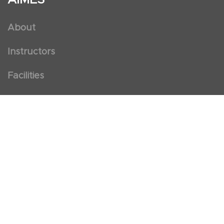
About
Instructors
Facilities
Certificate Programs
Clinical and Certification Program
International Observership Program
Postgraduate Fellowship Program
Nursing Observership Program