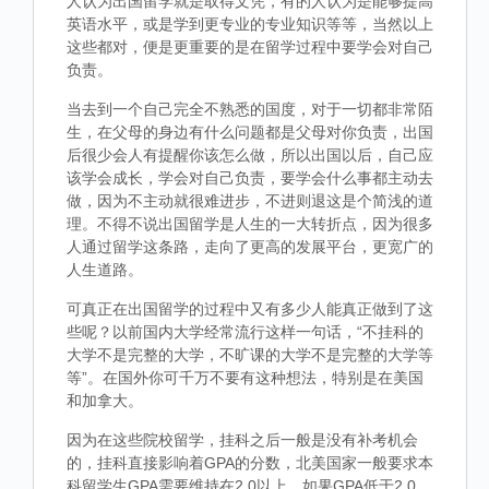
人认为出国留学就是取得文凭，有的人认为是能够提高
英语水平，或是学到更专业的专业知识等等，当然以上
这些都对，便是更重要的是在留学过程中要学会对自己
负责。
当去到一个自己完全不熟悉的国度，对于一切都非常陌
生，在父母的身边有什么问题都是父母对你负责，出国
后很少会人有提醒你该怎么做，所以出国以后，自己应
该学会成长，学会对自己负责，要学会什么事都主动去
做，因为不主动就很难进步，不进则退这是个简浅的道
理。不得不说出国留学是人生的一大转折点，因为很多
人通过留学这条路，走向了更高的发展平台，更宽广的
人生道路。
可真正在出国留学的过程中又有多少人能真正做到了这
些呢？以前国内大学经常流行这样一句话，“不挂科的
大学不是完整的大学，不旷课的大学不是完整的大学等
等”。在国外你可千万不要有这种想法，特别是在美国
和加拿大。
因为在这些院校留学，挂科之后一般是没有补考机会
的，挂科直接影响着GPA的分数，北美国家一般要求本
科留学生GPA需要维持在2.0以上，如果GPA低于2.0，