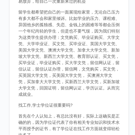
易放弃，给自己一次重新来过的机会
留学生都希望把自己的一面展现给家里，无论自己压力
有多大都不会和家里倾诉。比如学业的压力、课程难、
异国他乡的孤独感、失恋、金钱上的困难等等都会压倒
一个年纪尚轻的学生，但是也不要气馁，因为我们特别
为这类学生提供办理：文凭购买、毕业证购买、大学文
凭、大学毕业证、买文凭、买毕业证、英国大学文凭、
美国大学文凭、澳洲大学文凭、加拿大大学文凭、新加
坡大学文凭、新西兰大学文凭、教育部认证、买文凭，
买毕业证，毕业证购买，买大学文凭，留信网认证，留
信认证，留信认证办理，留信网，文凭购买，买文凭，
买英国大学文凭，买美国大学文凭， 买澳洲大学文
凭，买加拿大大学文凭，买新西兰大学文凭，买新加坡
大学文凭，回国证明，留信网认证，学历认证。从而完
成就业。
找工作,学士学位证很重要吗?
首先在个人认知上，有总比没有好，实际上这确实是正
确的的，因为学位证代表了你有相关专业知识和技术水
平而授予的证书，有了学位证在找工作方面就变得轻松