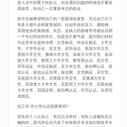
是人当中的重大转折点，但在遇到问题的时候也不要轻
易放弃，给自己一次重新来过的机会
留学生都希望把自己的一面展现给家里，无论自己压力
有多大都不会和家里倾诉。比如学业的压力、课程难、
异国他乡的孤独感、失恋、金钱上的困难等等都会压倒
一个年纪尚轻的学生，但是也不要气馁，因为我们特别
为这类学生提供办理：文凭购买、毕业证购买、大学文
凭、大学毕业证、买文凭、买毕业证、英国大学文凭、
美国大学文凭、澳洲大学文凭、加拿大大学文凭、新加
坡大学文凭、新西兰大学文凭、教育部认证、买文凭，
买毕业证，毕业证购买，买大学文凭，留信网认证，留
信认证，留信认证办理，留信网，文凭购买，买文凭，
买英国大学文凭，买美国大学文凭， 买澳洲大学文
凭，买加拿大大学文凭，买新西兰大学文凭，买新加坡
大学文凭，回国证明，留信网认证，学历认证。从而完
成就业。
找工作,学士学位证很重要吗?
首先在个人认知上，有总比没有好，实际上这确实是正
确的的，因为学位证代表了你有相关专业知识和技术水