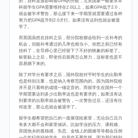
的，挂科直接影响着GPA的分数，北美国家一般要求本
科留学生GPA需要维持在2.0以上，如果GPA低于2.0，
就会被学术警告，那么接下来一学期里就需要通过各种
努力把GPA提升到2.0才行。如果没有达到也就会被退
学了。
而英国虽然在挂科之后，部分院校都会给到一次补考的
机会，但能补考通过的几率也相当小。你想之前已经有
挂科了，在导师心里已经留下了不好的映象的标签了。
标签贴上之后，即使你后面再怎么努力，这标签也是不
容易摘下来的。
除了对学分有要求之后，国外院校对平时学生的出勤率
也是特别注重，也是纳入考察范围内的。因为国外院校
并不是只看终的成绩一锤定音的。而留学生在国外一个
学期需要达到多少出勤率这也是有要求的，如果没有达
到要求的出勤率就会被警告，一次警告过后，还没有任
何改变，那么也就会被退学了。
留学生都希望把自己的一面展现给家里，无论自己压力
有多大都不会和家里倾诉。比如学业的压力、课程难、
异国他乡的孤独感、失恋、金钱上的困难等等都会压倒
一个年纪尚轻的学生，但是也不要气馁，因为我们特别