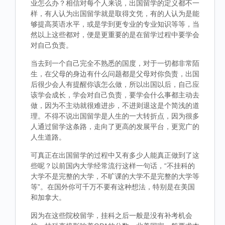
业怎么办？相信对每个人来说，出国留学的定义都不一
样，有人认为出国留学就是取得文凭，有的人认为是能
够提高英语水平，或是学到更专业的专业知识等等，当
然以上这些都对，便是更重要的是在留学过程中要学会
对自己负责。
当去到一个自己完全不熟悉的国度，对于一切都非常陌
生，在父母的身边有什么问题都是父母对你负责，出国
后很少会人有提醒你该怎么做，所以出国以后，自己应
该学会成长，学会对自己负责，要学会什么事都主动去
做，因为不主动就很难进步，不进则退这是个简浅的道
理。不得不说出国留学是人生的一大转折点，因为很多
人通过留学这条路，走向了更高的发展平台，更宽广的
人生道路。
可真正在出国留学的过程中又有多少人能真正做到了这
些呢？以前国内大学经常流行这样一句话，“不挂科的
大学不是完整的大学，不旷课的大学不是完整的大学等
等”。在国外你可千万不要有这种想法，特别是在美国
和加拿大。
因为在这些院校留学，挂科之后一般是没有补考机会