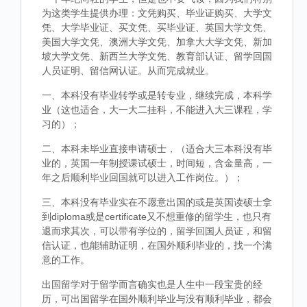
为这类学生提供办理：文凭购买、毕业证购买、大学文
凭、大学毕业证、买文凭、买毕业证、英国大学文凭、
美国大学文凭、澳洲大学文凭、加拿大大学文凭、新加
坡大学文凭、新西兰大学文凭、教育部认证、留学回国
人员证明、留信网认证。从而完成就业。
一、本科没有毕业转学或是转专业，继续完成，本科学
业（这也适合，大一大二挂科，不能进入大三课程，学
习的）；
二、本科未毕业直接申请硕士，（适合大三本科没有毕
业的，英国一年制授课试硕士，时间短，含金量高，一
年之后顺利毕业回国就可以进入工作岗位。）；
三、本科没有毕业实在不愿意出国的或是英国读硕士拿
到diploma或是certificate又不想重修的留学生，也只有
退而求其次，可以带有学位的，留学回国人员证，和留
信认证，也能辅助证明，在国外顺利毕业的，找一个满
意的工作。
出国留学对于留学而言确实也是人生中一段宝贵的经
历，可出国留学在国外顺利毕业与没有顺利毕业，都会