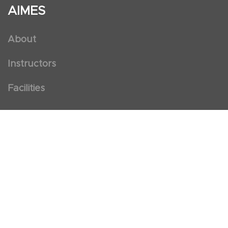
AIMES
About
Instructors
Facilities
Certificate Programs
Clinical and Certification Program
International Observership Program
Postgraduate Fellowship Program
Nursing Observership Program