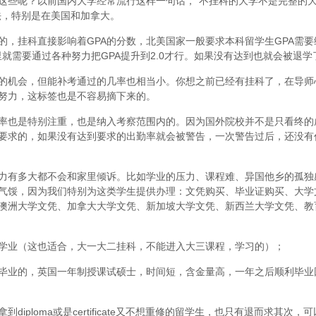
这些呢？以前国内大学经常流行这样一句话，“不挂科的大学不是完整的
法，特别是在美国和加拿大。
，挂科直接影响着GPA的分数，北美国家一般要求本科留学生GPA需要维
里就需要通过各种努力把GPA提升到2.0才行。如果没有达到也就会被退学
的机会，但能补考通过的几率也相当小。你想之前已经有挂科了，在导师
努力，这标签也是不容易摘下来的。
率也是特别注重，也是纳入考察范围内的。因为国外院校并不是只看终的
要求的，如果没有达到要求的出勤率就会被警告，一次警告过后，还没有
力有多大都不会和家里倾诉。比如学业的压力、课程难、异国他乡的孤独
气馁，因为我们特别为这类学生提供办理：文凭购买、毕业证购买、大学
澳洲大学文凭、加拿大大学文凭、新加坡大学文凭、新西兰大学文凭、教
学业（这也适合，大一大二挂科，不能进入大三课程，学习的）；
毕业的，英国一年制授课试硕士，时间短，含金量高，一年之后顺利毕业
iploma或是certificate又不想重修的留学生，也只有退而求其次