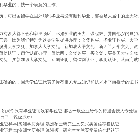
利毕业的，找一个满意的工作。
历，可出国留学在国外顺利毕业与没有顺利毕业，都会是人当中的重大转
力有多大都不会和家里倾诉。比如学业的压力、课程难、异国他乡的孤独
气馁，因为我们特别为这类学生提供办理：文凭购买、毕业证购买、大学
澳洲大学文凭、加拿大大学文凭、新加坡大学文凭、新西兰大学文凭、教
留信认证，留信认证办理，留信网，文凭购买，买文凭，买英国大学文凭
文凭，买新加坡大学文凭，回国证明，留信网认证，学历认证。从而完成
正确的的，因为学位证代表了你有相关专业知识和技术水平而授予的证书
,如果你只有毕业证而没有学位证,那么一般企业给你的待遇会按大专处理.
力了，祝你成功!
学毕业证样本|澳洲学历办理|澳洲硕士研究生文凭买卖留信存档认证
学毕业证样本|澳洲学历办理|澳洲硕士研究生文凭买卖留信存档认证