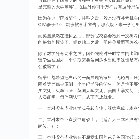
可真正在出国留学的过程中又有多少人能真正做到了
是完整的大学等等”。在国外你可千万不要有这种想
因为在这些院校留学，挂科之后一般是没有补考机会的
GPA低于2.0，就会被学术警告，那么接下来一学期
而英国虽然在挂科之后，部分院校都会给到一次补考
的映象的标签了。标签贴上之后，即使你后面再怎么
除了对学分有要求之后，国外院校对平时学生的出勤
留学生在国外一个学期需要达到多少出勤率这也是有
会被退学了。
留学生都希望把自己的一面展现给家里，无论自己压
困难等等都会压倒一个年纪尚轻的学生，但是也不要
买文凭、买毕业证、英国大学文凭、美国大学文凭、
人员证明、留信网认证。从而完成就业。
一、本科没有毕业转学或是转专业，继续完成，本科
二、本科未毕业直接申请硕士，（适合大三本科没有
岗位。）；
三、本科没有毕业实在不愿意出国的或是英国读硕士拿到d