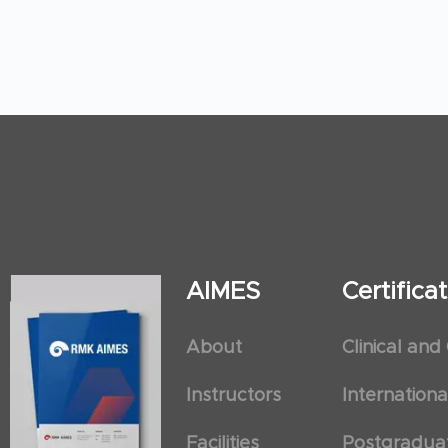
AIMES
Certific
About
Clinical and
Instructors
Internation
Facilities
Postgradua