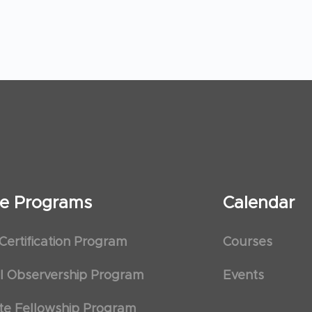
ate Programs
Calendar
 Certification Program
Courses
al Observership Program
Events
te Fellowship Program