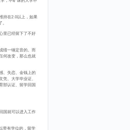
大学，不旷课的大学不
持在2.0以上，如果
了。
心里已经留下了不好
成绩一锤定音的。而
任何改变，那么也就
感、失恋、金钱上的
文凭、大学毕业证、
育部认证、留学回国
回国就可以进入工作
，可以带有学位的，留学