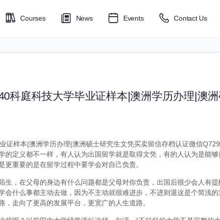
Courses
News
Events
Contact Us
6040科庭科技大学毕业证样本|澳洲学历办理|澳
毕业证样本|澳洲学历办理|澳洲硕士研究生文凭买卖留信存档认证微信Q7299
学的定义都不一样，有人认为出国留学就是取得文凭，有的人认为是能够
是更重要的是在留学过程中要学会对自己负责。
陌生，在父母的身边有什么问题都是父母对你负责，出国后很少会人有提
学会什么事都主动去做，因为不主动就很难进步，不进则退这是个简浅的
路，走向了更高的发展平台，更宽广的人生道路。