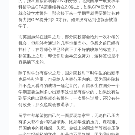
的，挂科直接影响着GPA的分数，北美国家一般要求本
科留学生GPA需要维持在2.0以上，如果GPA低于2.0，
就会被学术警告，那么接下来一学期里就需要通过各种
努力把GPA提升到2.0才行。如果没有达到也就会被退
学了。
而英国虽然在挂科之后，部分院校都会给到一次补考的
机会，但能补考通过的几率也相当小。你想之前已经有
挂科了，在导师心里已经留下了不好的映象的标签了。
标签贴上之后，即使你后面再怎么努力，这标签也是不
容易摘下来的。
除了对学分有要求之后，国外院校对平时学生的出勤率
也是特别注重，也是纳入考察范围内的。因为国外院校
并不是只看终的成绩一锤定音的。而留学生在国外一个
学期需要达到多少出勤率这也是有要求的，如果没有达
到要求的出勤率就会被警告，一次警告过后，还没有任
何改变，那么也就会被退学了。
留学生都希望把自己的一面展现给家里，无论自己压力
有多大都不会和家里倾诉。比如学业的压力、课程难、
异国他乡的孤独感、失恋、金钱上的困难等等都会压倒
一个年纪尚轻的学生，但是也不要气馁，因为我们特别