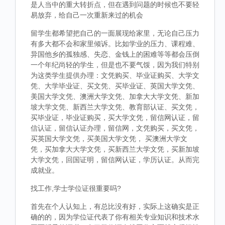
是人当中的重大转折点，但在遇到问题的时候也不要轻
易放弃，给自己一次重新来过的机会
留学生都希望把自己的一面展现给家里，无论自己压力
有多大都不会和家里倾诉。比如学业的压力、课程难、
异国他乡的孤独感、失恋、金钱上的困难等等都会压倒
一个年纪尚轻的学生，但是也不要气馁，因为我们特别
为这类学生提供办理：文凭购买、毕业证购买、大学文
凭、大学毕业证、买文凭、买毕业证、英国大学文凭、
美国大学文凭、澳洲大学文凭、加拿大大学文凭、新加
坡大学文凭、新西兰大学文凭、教育部认证、买文凭，
买毕业证，毕业证购买，买大学文凭，留信网认证，留
信认证，留信认证办理，留信网，文凭购买，买文凭，
买英国大学文凭，买美国大学文凭， 买澳洲大学文
凭，买加拿大大学文凭，买新西兰大学文凭，买新加坡
大学文凭，回国证明，留信网认证，学历认证。从而完
成就业。
找工作,学士学位证很重要吗?
首先在个人认知上，有总比没有好，实际上这确实是正
确的的，因为学位证代表了你有相关专业知识和技术水