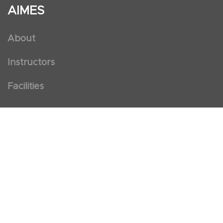
AIMES
About
Instructors
Facilities
Certificate Programs
Clinical and Certification Program
International Observership Program
Postgraduate Fellowship Program
Nursing Observership Program