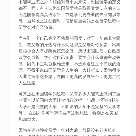
不能毕业怎么办？相信对每个人来说，出国留学的定义
都不一样，有人认为出国留学就是取得文凭，有的人认
为是能够提高英语水平，或是学到更专业的专业知识等
等，当然以上这些都对，便是更重要的是在留学过程中
要学会对自己负责。
当去到一个自己完全不熟悉的国度，对于一切都非常陌
生，在父母的身边有什么问题都是父母对你负责，出国
后很少会人有提醒你该怎么做，所以出国以后，自己应
该学会成长，学会对自己负责，要学会什么事都主动去
做，因为不主动就很难进步，不进则退这是个简浅的道
理。不得不说出国留学是人生的一大转折点，因为很多
人通过留学这条路，走向了更高的发展平台，更宽广的
人生道路。
可真正在出国留学的过程中又有多少人能真正做到了这
些呢？以前国内大学经常流行这样一句话，“不挂科的
大学不是完整的大学，不旷课的大学不是完整的大学等
等”。在国外你可千万不要有这种想法，特别是在美国
和加拿大。
因为在这些院校留学，挂科之后一般是没有补考机会