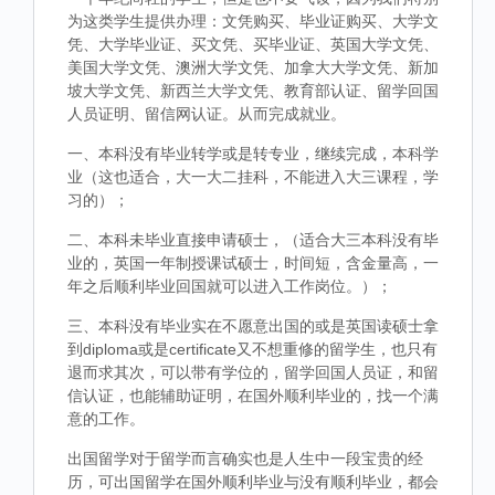
为这类学生提供办理：文凭购买、毕业证购买、大学文
凭、大学毕业证、买文凭、买毕业证、英国大学文凭、
美国大学文凭、澳洲大学文凭、加拿大大学文凭、新加
坡大学文凭、新西兰大学文凭、教育部认证、留学回国
人员证明、留信网认证。从而完成就业。
一、本科没有毕业转学或是转专业，继续完成，本科学
业（这也适合，大一大二挂科，不能进入大三课程，学
习的）；
二、本科未毕业直接申请硕士，（适合大三本科没有毕
业的，英国一年制授课试硕士，时间短，含金量高，一
年之后顺利毕业回国就可以进入工作岗位。）；
三、本科没有毕业实在不愿意出国的或是英国读硕士拿
到diploma或是certificate又不想重修的留学生，也只有
退而求其次，可以带有学位的，留学回国人员证，和留
信认证，也能辅助证明，在国外顺利毕业的，找一个满
意的工作。
出国留学对于留学而言确实也是人生中一段宝贵的经
历，可出国留学在国外顺利毕业与没有顺利毕业，都会