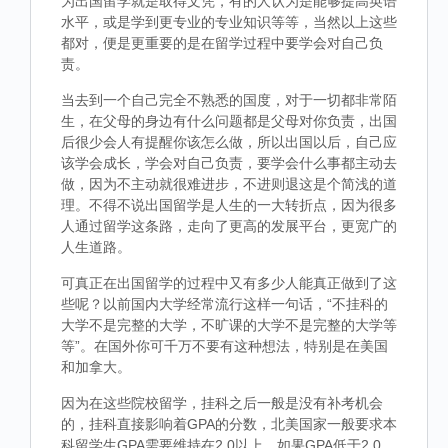
为出国留学就是取得文凭，有的人认为是能够提高英语
水平，或是学到更专业的专业知识等等，当然以上这些
都对，便是更重要的是在留学过程中要学会对自己负
责。
当去到一个自己完全不熟悉的国度，对于一切都非常陌
生，在父母的身边有什么问题都是父母对你负责，出国
后很少会人有提醒你该怎么做，所以出国以后，自己应
该学会成长，学会对自己负责，要学会什么事都主动去
做，因为不主动就很难进步，不进则退这是个简浅的道
理。不得不说出国留学是人生的一大转折点，因为很多
人通过留学这条路，走向了更高的发展平台，更宽广的
人生道路。
可真正在出国留学的过程中又有多少人能真正做到了这
些呢？以前国内大学经常流行这样一句话，“不挂科的
大学不是完整的大学，不旷课的大学不是完整的大学等
等”。在国外你可千万不要有这种想法，特别是在美国
和加拿大。
因为在这些院校留学，挂科之后一般是没有补考机会
的，挂科直接影响着GPA的分数，北美国家一般要求本
科留学生GPA需要维持在2.0以上，如果GPA低于2.0，