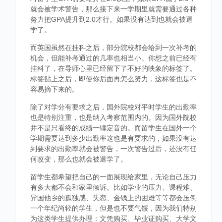
就会被学术警告，那么接下来一学期里就需要通过各种
努力把GPA提升到2.0才行。如果没有达到也就会被退
学了。
而英国虽然在挂科之后，部分院校都会给到一次补考的
机会，但能补考通过的几率也相当小。你想之前已经有
挂科了，在导师心里已经留下了不好的映象的标签了。
标签贴上之后，即使你后面再怎么努力，这标签也是不
容易摘下来的。
除了对学分有要求之后，国外院校对平时学生的出勤率
也是特别注重，也是纳入考察范围内的。因为国外院校
并不是只看终的成绩一锤定音的。而留学生在国外一个
学期需要达到多少出勤率这也是有要求的，如果没有达
到要求的出勤率就会被警告，一次警告过后，还没有任
何改变，那么也就会被退学了。
留学生都希望把自己的一面展现给家里，无论自己压力
有多大都不会和家里倾诉。比如学业的压力、课程难、
异国他乡的孤独感、失恋、金钱上的困难等等都会压倒
一个年纪尚轻的学生，但是也不要气馁，因为我们特别
为这类学生提供办理：文凭购买、毕业证购买、大学文