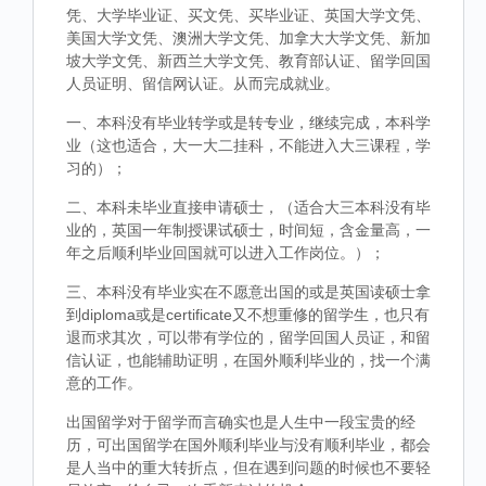
凭、大学毕业证、买文凭、买毕业证、英国大学文凭、
美国大学文凭、澳洲大学文凭、加拿大大学文凭、新加
坡大学文凭、新西兰大学文凭、教育部认证、留学回国
人员证明、留信网认证。从而完成就业。
一、本科没有毕业转学或是转专业，继续完成，本科学
业（这也适合，大一大二挂科，不能进入大三课程，学
习的）；
二、本科未毕业直接申请硕士，（适合大三本科没有毕
业的，英国一年制授课试硕士，时间短，含金量高，一
年之后顺利毕业回国就可以进入工作岗位。）；
三、本科没有毕业实在不愿意出国的或是英国读硕士拿
到diploma或是certificate又不想重修的留学生，也只有
退而求其次，可以带有学位的，留学回国人员证，和留
信认证，也能辅助证明，在国外顺利毕业的，找一个满
意的工作。
出国留学对于留学而言确实也是人生中一段宝贵的经
历，可出国留学在国外顺利毕业与没有顺利毕业，都会
是人当中的重大转折点，但在遇到问题的时候也不要轻