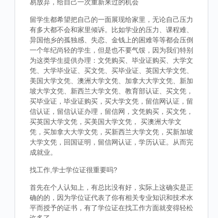
易放弃，给自己一次重新来过的机会
留学生都希望把自己的一面展现给家里，无论自己压力
有多大都不会和家里倾诉。比如学业的压力、课程难、
异国他乡的孤独感、失恋、金钱上的困难等等都会压倒
一个年纪尚轻的学生，但是也不要气馁，因为我们特别
为这类学生提供办理：文凭购买、毕业证购买、大学文
凭、大学毕业证、买文凭、买毕业证、英国大学文凭、
美国大学文凭、澳洲大学文凭、加拿大大学文凭、新加
坡大学文凭、新西兰大学文凭、教育部认证、买文凭，
买毕业证，毕业证购买，买大学文凭，留信网认证，留
信认证，留信认证办理，留信网，文凭购买，买文凭，
买英国大学文凭，买美国大学文凭， 买澳洲大学文
凭，买加拿大大学文凭，买新西兰大学文凭，买新加坡
大学文凭，回国证明，留信网认证，学历认证。从而完
成就业。
找工作,学士学位证很重要吗?
首先在个人认知上，有总比没有好，实际上这确实是正
确的的，因为学位证代表了你有相关专业知识和技术水
平而授予的证书，有了学位证在找工作方面就变得轻松