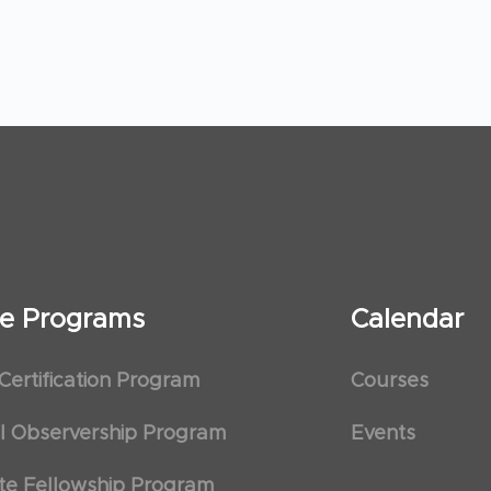
ate Programs
Calendar
 Certification Program
Courses
al Observership Program
Events
te Fellowship Program