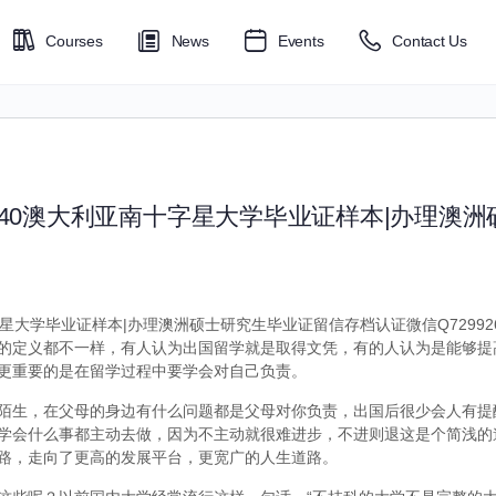
Courses
News
Events
Contact Us
6040澳大利亚南十字星大学毕业证样本|办理澳
字星大学毕业证样本|办理澳洲硕士研究生毕业证留信存档认证微信Q72992
的定义都不一样，有人认为出国留学就是取得文凭，有的人认为是能够提
更重要的是在留学过程中要学会对自己负责。
陌生，在父母的身边有什么问题都是父母对你负责，出国后很少会人有提
学会什么事都主动去做，因为不主动就很难进步，不进则退这是个简浅的
路，走向了更高的发展平台，更宽广的人生道路。