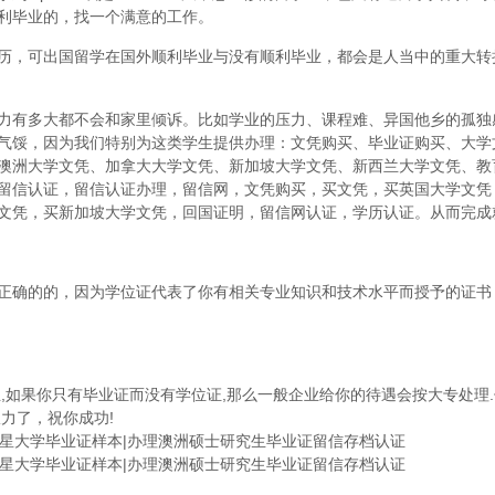
利毕业的，找一个满意的工作。
历，可出国留学在国外顺利毕业与没有顺利毕业，都会是人当中的重大转
力有多大都不会和家里倾诉。比如学业的压力、课程难、异国他乡的孤独
气馁，因为我们特别为这类学生提供办理：文凭购买、毕业证购买、大学
澳洲大学文凭、加拿大大学文凭、新加坡大学文凭、新西兰大学文凭、教
留信认证，留信认证办理，留信网，文凭购买，买文凭，买英国大学文凭
文凭，买新加坡大学文凭，回国证明，留信网认证，学历认证。从而完成
正确的的，因为学位证代表了你有相关专业知识和技术水平而授予的证书
,如果你只有毕业证而没有学位证,那么一般企业给你的待遇会按大专处理.
力了，祝你成功!
十字星大学毕业证样本|办理澳洲硕士研究生毕业证留信存档认证
十字星大学毕业证样本|办理澳洲硕士研究生毕业证留信存档认证