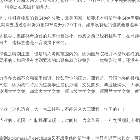
这些呢？以前国内大学经常流行这样一句话，“不挂科的大学不是完整的
法，特别是在美国和加拿大。
，挂科直接影响着GPA的分数，北美国家一般要求本科留学生GPA需要维
里就需要通过各种努力把GPA提升到2.0才行。如果没有达到也就会被退学
的机会，但能补考通过的几率也相当小。你想之前已经有挂科了，在导师
努力，这标签也是不容易摘下来的。
率也是特别注重，也是纳入考察范围内的。因为国外院校并不是只看终的
要求的，如果没有达到要求的出勤率就会被警告，一次警告过后，还没有
力有多大都不会和家里倾诉。比如学业的压力、课程难、异国他乡的孤独
气馁，因为我们特别为这类学生提供办理：文凭购买、毕业证购买、大学
澳洲大学文凭、加拿大大学文凭、新加坡大学文凭、新西兰大学文凭、教
学业（这也适合，大一大二挂科，不能进入大三课程，学习的）；
毕业的，英国一年制授课试硕士，时间短，含金量高，一年之后顺利毕业
iploma或是certificate又不想重修的留学生，也只有退而求其次