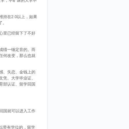
大学，不旷课的大学不
持在2.0以上，如果
了。
心里已经留下了不好
成绩一锤定音的。而
任何改变，那么也就
感、失恋、金钱上的
文凭、大学毕业证、
育部认证、留学回国
回国就可以进入工作
，可以带有学位的，留学