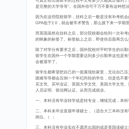
可真正在出国留学的过程中又有多少人能真正做到了
是完整的大学等等”。在国外你可千万不要有这种想
因为在这些院校留学，挂科之后一般是没有补考机会的
GPA低于2.0，就会被学术警告，那么接下来一学期
而英国虽然在挂科之后，部分院校都会给到一次补考
的映象的标签了。标签贴上之后，即使你后面再怎么
除了对学分有要求之后，国外院校对平时学生的出勤
留学生在国外一个学期需要达到多少出勤率这也是有
会被退学了。
留学生都希望把自己的一面展现给家里，无论自己压
困难等等都会压倒一个年纪尚轻的学生，但是也不要
买文凭、买毕业证、英国大学文凭、美国大学文凭、
人员证明、留信网认证。从而完成就业。
一、本科没有毕业转学或是转专业，继续完成，本科
二、本科未毕业直接申请硕士，（适合大三本科没有
岗位。）；
三、本科没有毕业实在不愿意出国的或是英国读硕士拿到d