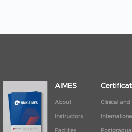
AIMES
Certific
About
Clinical and
Instructors
Internation
Facilities
Postgradua