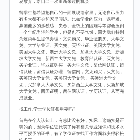
易放弃，给自己一次重新来过的机会
留学生都希望把自己的一面展现给家里，无论自己压力
有多大都不会和家里倾诉。比如学业的压力、课程难、
异国他乡的孤独感、失恋、金钱上的困难等等都会压倒
一个年纪尚轻的学生，但是也不要气馁，因为我们特别
为这类学生提供办理：文凭购买、毕业证购买、大学文
凭、大学毕业证、买文凭、买毕业证、英国大学文凭、
美国大学文凭、澳洲大学文凭、加拿大大学文凭、新加
坡大学文凭、新西兰大学文凭、教育部认证、买文凭，
买毕业证，毕业证购买，买大学文凭，留信网认证，留
信认证，留信认证办理，留信网，文凭购买，买文凭，
买英国大学文凭，买美国大学文凭， 买澳洲大学文
凭，买加拿大大学文凭，买新西兰大学文凭，买新加坡
大学文凭，回国证明，留信网认证，学历认证。从而完
成就业。
找工作,学士学位证很重要吗?
首先在个人认知上，有总比没有好，实际上这确实是正
确的的，因为学位证代表了你有相关专业知识和技术水
平而授予的证书，有了学位证在找工作方面就变得轻松