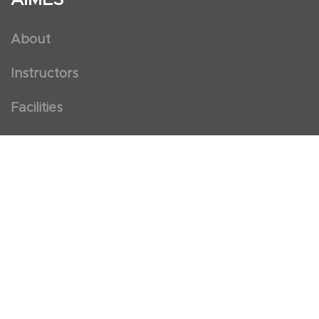
About
Instructors
Facilities
Certificate Programs
Clinical and Certification Program
International Observership Program
Postgraduate Fellowship Program
Nursing Observership Program