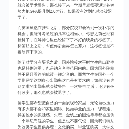
就会被学术警告，那么接下来一学期里就需要通过各种
努力把GPA提升到2.0才行。如果没有达到也就会被退
学了。
而英国虽然在挂科之后，部分院校都会给到一次补考的
机会，但能补考通过的几率也相当小。你想之前已经有
挂科了，在导师心里已经留下了不好的映象的标签了。
标签贴上之后，即使你后面再怎么努力，这标签也是不
容易摘下来的。
除了对学分有要求之后，国外院校对平时学生的出勤率
也是特别注重，也是纳入考察范围内的。因为国外院校
并不是只看终的成绩一锤定音的。而留学生在国外一个
学期需要达到多少出勤率这也是有要求的，如果没有达
到要求的出勤率就会被警告，一次警告过后，还没有任
何改变，那么也就会被退学了。
留学生都希望把自己的一面展现给家里，无论自己压力
有多大都不会和家里倾诉。比如学业的压力、课程难、
异国他乡的孤独感、失恋、金钱上的困难等等都会压倒
一个年纪尚轻的学生，但是也不要气馁，因为我们特别
为这类学生提供办理：文凭购买、毕业证购买、大学文