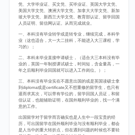
凭、大学毕业证、买文凭、买毕业证、英国大学文凭、
美国大学文凭、澳洲大学文凭、加拿大大学文凭、新加
坡大学文凭、新西兰大学文凭、教育部认证、留学回国
人员证明、留信网认证。从而完成就业。
一、本科没有毕业转学或是转专业，继续完成，本科学
业（这也适合，大一大二挂科，不能进入大三课程，学
习的）；
二、本科未毕业直接申请硕士，（适合大三本科没有毕
业的，英国一年制授课试硕士，时间短，含金量高，一
年之后顺利毕业回国就可以进入工作岗位。）；
三、本科没有毕业实在不愿意出国的或是英国读硕士拿
到diploma或是certificate又不想重修的留学生，也只有
退而求其次，可以带有学位的，留学回国人员证，和留
信认证，也能辅助证明，在国外顺利毕业的，找一个满
意的工作。
出国留学对于留学而言确实也是人生中一段宝贵的经
历，可出国留学在国外顺利毕业与没有顺利毕业，都会
是人当中的重大转折点，但在遇到问题的时候也不要轻