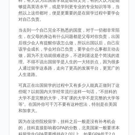
样，有人认为出国留学就是取得文凭，有的人认为是能
够提高英语水平，或是学到更专业的专业知识等等，当
然以上这些都对，便是更重要的是在留学过程中要学会
对自己负责。
当去到一个自己完全不熟悉的国度，对于一切都非常陌
生，在父母的身边有什么问题都是父母对你负责，出国
后很少会人有提醒你该怎么做，所以出国以后，自己应
该学会成长，学会对自己负责，要学会什么事都主动去
做，因为不主动就很难进步，不进则退这是个简浅的道
理。不得不说出国留学是人生的一大转折点，因为很多
人通过留学这条路，走向了更高的发展平台，更宽广的
人生道路。
可真正在出国留学的过程中又有多少人能真正做到了这
些呢？以前国内大学经常流行这样一句话，“不挂科的
大学不是完整的大学，不旷课的大学不是完整的大学等
等”。在国外你可千万不要有这种想法，特别是在美国
和加拿大。
因为在这些院校留学，挂科之后一般是没有补考机会
的，挂科直接影响着GPA的分数，北美国家一般要求本
科留学生GPA需要维持在2.0以上，如果GPA低于2.0，