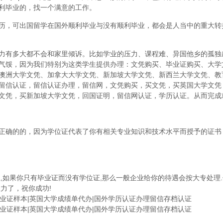
利毕业的，找一个满意的工作。
历，可出国留学在国外顺利毕业与没有顺利毕业，都会是人当中的重大转
力有多大都不会和家里倾诉。比如学业的压力、课程难、异国他乡的孤独
气馁，因为我们特别为这类学生提供办理：文凭购买、毕业证购买、大学
澳洲大学文凭、加拿大大学文凭、新加坡大学文凭、新西兰大学文凭、教
留信认证，留信认证办理，留信网，文凭购买，买文凭，买英国大学文凭
文凭，买新加坡大学文凭，回国证明，留信网认证，学历认证。从而完成
正确的的，因为学位证代表了你有相关专业知识和技术水平而授予的证书
,如果你只有毕业证而没有学位证,那么一般企业给你的待遇会按大专处理.
力了，祝你成功!
学毕业证样本|英国大学成绩单代办|国外学历认证办理留信存档认证
学毕业证样本|英国大学成绩单代办|国外学历认证办理留信存档认证