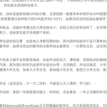
这些呢？以前国内大学经常流行这样一句话，“不挂科的大学不是完整的
法，特别是在美国和加拿大。
，挂科直接影响着GPA的分数，北美国家一般要求本科留学生GPA需要维
里就需要通过各种努力把GPA提升到2.0才行。如果没有达到也就会被退学
的机会，但能补考通过的几率也相当小。你想之前已经有挂科了，在导师
努力，这标签也是不容易摘下来的。
率也是特别注重，也是纳入考察范围内的。因为国外院校并不是只看终的
要求的，如果没有达到要求的出勤率就会被警告，一次警告过后，还没有
力有多大都不会和家里倾诉。比如学业的压力、课程难、异国他乡的孤独
气馁，因为我们特别为这类学生提供办理：文凭购买、毕业证购买、大学
澳洲大学文凭、加拿大大学文凭、新加坡大学文凭、新西兰大学文凭、教
学业（这也适合，大一大二挂科，不能进入大三课程，学习的）；
毕业的，英国一年制授课试硕士，时间短，含金量高，一年之后顺利毕业
iploma或是certificate又不想重修的留学生，也只有退而求其次