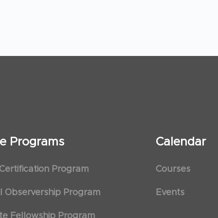
ate Programs
Calendar
 Certification Program
Courses
al Observership Program
Events
te Fellowship Program