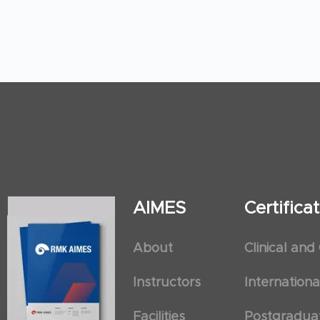
AIMES
Certific
About
Clinical and
Instructors
Internation
Facilities
Postgradua