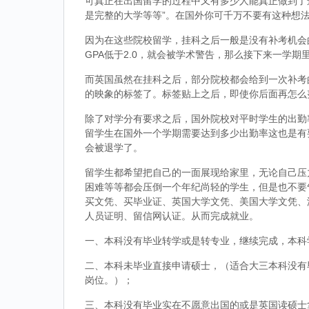
可真正在出国留学的过程中又有多少人能真正做到了
是完整的大学等等”。在国外你可千万不要有这种想
因为在这些院校留学，挂科之后一般是没有补考机会的
GPA低于2.0，就会被学术警告，那么接下来一学期
而英国虽然在挂科之后，部分院校都会给到一次补考
的映象的标签了。标签贴上之后，即使你后面再怎么
除了对学分有要求之后，国外院校对平时学生的出勤
留学生在国外一个学期需要达到多少出勤率这也是有
会被退学了。
留学生都希望把自己的一面展现给家里，无论自己压
困难等等都会压倒一个年纪尚轻的学生，但是也不要
买文凭、买毕业证、英国大学文凭、美国大学文凭、
人员证明、留信网认证。从而完成就业。
一、本科没有毕业转学或是转专业，继续完成，本科
二、本科未毕业直接申请硕士，（适合大三本科没有
岗位。）；
三、本科没有毕业实在不愿意出国的或是英国读硕士拿到d