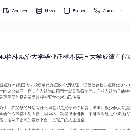
Courses
News
Events
Contact Us
6040格林威治大学毕业证样本|英国大学成绩单代
毕业证样本|英国大学成绩单代办|国外学历认证办理留信存档认证微信Q7299
学的定义都不一样，有人认为出国留学就是取得文凭，有的人认为是能够
是更重要的是在留学过程中要学会对自己负责。
陌生，在父母的身边有什么问题都是父母对你负责，出国后很少会人有提
学会什么事都主动去做，因为不主动就很难进步，不进则退这是个简浅的
路，走向了更高的发展平台，更宽广的人生道路。