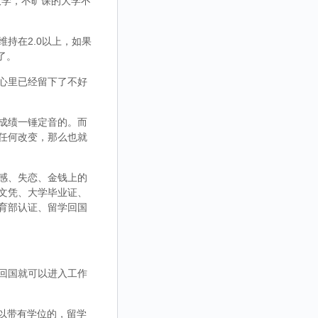
大学，不旷课的大学不
持在2.0以上，如果
了。
心里已经留下了不好
成绩一锤定音的。而
任何改变，那么也就
感、失恋、金钱上的
文凭、大学毕业证、
育部认证、留学回国
回国就可以进入工作
，可以带有学位的，留学