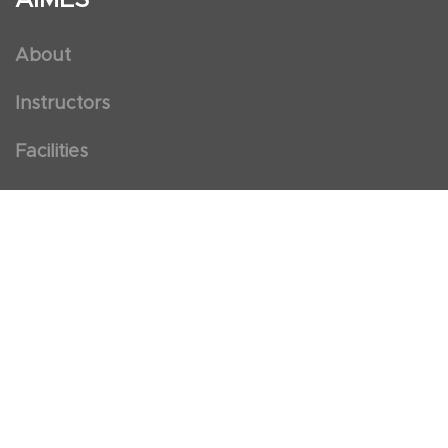
About
Instructors
Facilities
Certificate Programs
Clinical and Certification Program
International Observership Program
Postgraduate Fellowship Program
Nursing Observership Program