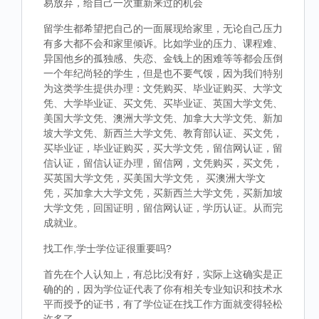
易放弃，给自己一次重新来过的机会
留学生都希望把自己的一面展现给家里，无论自己压力
有多大都不会和家里倾诉。比如学业的压力、课程难、
异国他乡的孤独感、失恋、金钱上的困难等等都会压倒
一个年纪尚轻的学生，但是也不要气馁，因为我们特别
为这类学生提供办理：文凭购买、毕业证购买、大学文
凭、大学毕业证、买文凭、买毕业证、英国大学文凭、
美国大学文凭、澳洲大学文凭、加拿大大学文凭、新加
坡大学文凭、新西兰大学文凭、教育部认证、买文凭，
买毕业证，毕业证购买，买大学文凭，留信网认证，留
信认证，留信认证办理，留信网，文凭购买，买文凭，
买英国大学文凭，买美国大学文凭， 买澳洲大学文
凭，买加拿大大学文凭，买新西兰大学文凭，买新加坡
大学文凭，回国证明，留信网认证，学历认证。从而完
成就业。
找工作,学士学位证很重要吗?
首先在个人认知上，有总比没有好，实际上这确实是正
确的的，因为学位证代表了你有相关专业知识和技术水
平而授予的证书，有了学位证在找工作方面就变得轻松