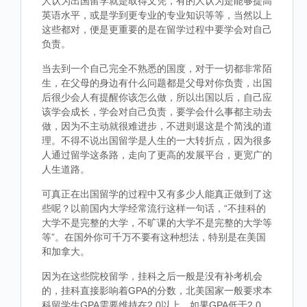
人认为出国留学就是取得文凭，有的人认为是能够提高
英语水平，或是学到更专业的专业知识等等，当然以上
这些都对，便是更重要的是在留学过程中要学会对自己
负责。
当去到一个自己完全不熟悉的国度，对于一切都非常陌
生，在父母的身边有什么问题都是父母对你负责，出国
后很少会人有提醒你该怎么做，所以出国以后，自己应
该学会成长，学会对自己负责，要学会什么事都主动去
做，因为不主动就很难进步，不进则退这是个简浅的道
理。不得不说出国留学是人生的一大转折点，因为很多
人通过留学这条路，走向了更高的发展平台，更宽广的
人生道路。
可真正在出国留学的过程中又有多少人能真正做到了这
些呢？以前国内大学经常流行这样一句话，“不挂科的
大学不是完整的大学，不旷课的大学不是完整的大学等
等”。在国外你可千万不要有这种想法，特别是在美国
和加拿大。
因为在这些院校留学，挂科之后一般是没有补考机会
的，挂科直接影响着GPA的分数，北美国家一般要求本
科留学生GPA需要维持在2.0以上，如果GPA低于2.0，