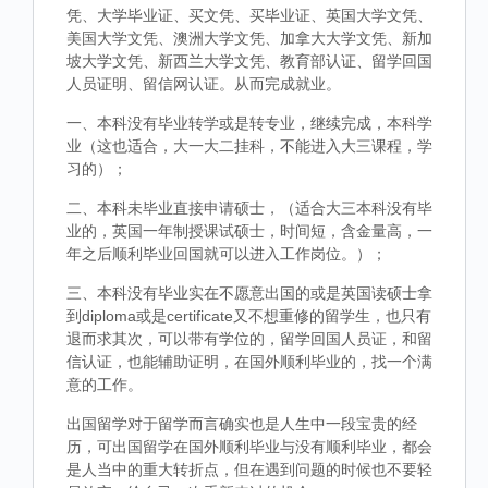
凭、大学毕业证、买文凭、买毕业证、英国大学文凭、
美国大学文凭、澳洲大学文凭、加拿大大学文凭、新加
坡大学文凭、新西兰大学文凭、教育部认证、留学回国
人员证明、留信网认证。从而完成就业。
一、本科没有毕业转学或是转专业，继续完成，本科学
业（这也适合，大一大二挂科，不能进入大三课程，学
习的）；
二、本科未毕业直接申请硕士，（适合大三本科没有毕
业的，英国一年制授课试硕士，时间短，含金量高，一
年之后顺利毕业回国就可以进入工作岗位。）；
三、本科没有毕业实在不愿意出国的或是英国读硕士拿
到diploma或是certificate又不想重修的留学生，也只有
退而求其次，可以带有学位的，留学回国人员证，和留
信认证，也能辅助证明，在国外顺利毕业的，找一个满
意的工作。
出国留学对于留学而言确实也是人生中一段宝贵的经
历，可出国留学在国外顺利毕业与没有顺利毕业，都会
是人当中的重大转折点，但在遇到问题的时候也不要轻