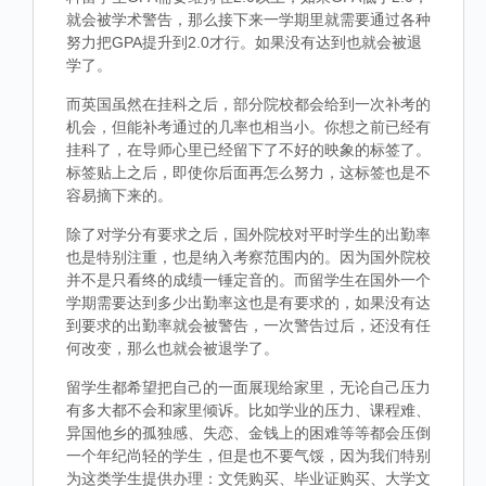
就会被学术警告，那么接下来一学期里就需要通过各种
努力把GPA提升到2.0才行。如果没有达到也就会被退
学了。
而英国虽然在挂科之后，部分院校都会给到一次补考的
机会，但能补考通过的几率也相当小。你想之前已经有
挂科了，在导师心里已经留下了不好的映象的标签了。
标签贴上之后，即使你后面再怎么努力，这标签也是不
容易摘下来的。
除了对学分有要求之后，国外院校对平时学生的出勤率
也是特别注重，也是纳入考察范围内的。因为国外院校
并不是只看终的成绩一锤定音的。而留学生在国外一个
学期需要达到多少出勤率这也是有要求的，如果没有达
到要求的出勤率就会被警告，一次警告过后，还没有任
何改变，那么也就会被退学了。
留学生都希望把自己的一面展现给家里，无论自己压力
有多大都不会和家里倾诉。比如学业的压力、课程难、
异国他乡的孤独感、失恋、金钱上的困难等等都会压倒
一个年纪尚轻的学生，但是也不要气馁，因为我们特别
为这类学生提供办理：文凭购买、毕业证购买、大学文