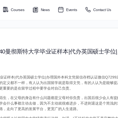
Courses
News
Events
Contact Us
6040曼彻斯特大学毕业证样本|代办英国硕士学位
毕业证样本|代办英国硕士学位|办理国外本科文凭留信存档认证微信Q72992
的定义都不一样，有人认为出国留学就是取得文凭，有的人认为是能够提
更重要的是在留学过程中要学会对自己负责。
陌生，在父母的身边有什么问题都是父母对你负责，出国后很少会人有提
学会什么事都主动去做，因为不主动就很难进步，不进则退这是个简浅的
路，走向了更高的发展平台，更宽广的人生道路。