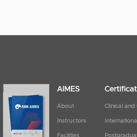
AIMES
Certific
About
Clinical and
Instructors
Internation
Facilities
Postgradua