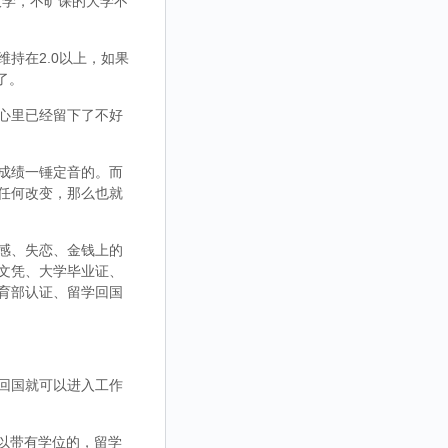
大学，不旷课的大学不
持在2.0以上，如果
了。
心里已经留下了不好
成绩一锤定音的。而
任何改变，那么也就
感、失恋、金钱上的
文凭、大学毕业证、
育部认证、留学回国
回国就可以进入工作
，可以带有学位的，留学