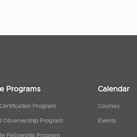
ate Programs
Calendar
 Certification Program
Courses
al Observership Program
Events
te Fellowship Program