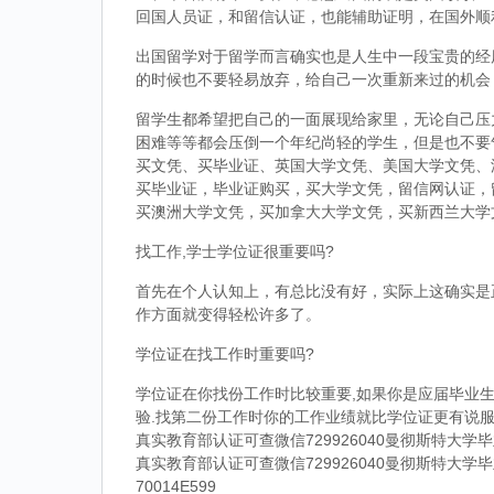
回国人员证，和留信认证，也能辅助证明，在国外顺
出国留学对于留学而言确实也是人生中一段宝贵的经
的时候也不要轻易放弃，给自己一次重新来过的机会
留学生都希望把自己的一面展现给家里，无论自己压
困难等等都会压倒一个年纪尚轻的学生，但是也不要
买文凭、买毕业证、英国大学文凭、美国大学文凭、
买毕业证，毕业证购买，买大学文凭，留信网认证，
买澳洲大学文凭，买加拿大大学文凭，买新西兰大学
找工作,学士学位证很重要吗?
首先在个人认知上，有总比没有好，实际上这确实是
作方面就变得轻松许多了。
学位证在找工作时重要吗?
学位证在你找份工作时比较重要,如果你是应届毕业生
验.找第二份工作时你的工作业绩就比学位证更有说服
真实教育部认证可查微信729926040曼彻斯特大
真实教育部认证可查微信729926040曼彻斯特大
70014E599