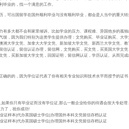
利毕业的，找一个满意的工作。
历，可出国留学在国外顺利毕业与没有顺利毕业，都会是人当中的重大转
力有多大都不会和家里倾诉。比如学业的压力、课程难、异国他乡的孤独
气馁，因为我们特别为这类学生提供办理：文凭购买、毕业证购买、大学
澳洲大学文凭、加拿大大学文凭、新加坡大学文凭、新西兰大学文凭、教
留信认证，留信认证办理，留信网，文凭购买，买文凭，买英国大学文凭
文凭，买新加坡大学文凭，回国证明，留信网认证，学历认证。从而完成
正确的的，因为学位证代表了你有相关专业知识和技术水平而授予的证书
,如果你只有毕业证而没有学位证,那么一般企业给你的待遇会按大专处理.
力了，祝你成功!
学毕业证样本|代办英国硕士学位|办理国外本科文凭留信存档认证
学毕业证样本|代办英国硕士学位|办理国外本科文凭留信存档认证