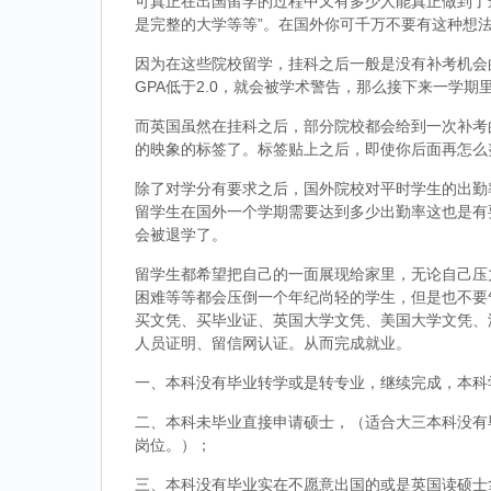
可真正在出国留学的过程中又有多少人能真正做到了
是完整的大学等等”。在国外你可千万不要有这种想
因为在这些院校留学，挂科之后一般是没有补考机会的
GPA低于2.0，就会被学术警告，那么接下来一学期
而英国虽然在挂科之后，部分院校都会给到一次补考
的映象的标签了。标签贴上之后，即使你后面再怎么
除了对学分有要求之后，国外院校对平时学生的出勤
留学生在国外一个学期需要达到多少出勤率这也是有
会被退学了。
留学生都希望把自己的一面展现给家里，无论自己压
困难等等都会压倒一个年纪尚轻的学生，但是也不要
买文凭、买毕业证、英国大学文凭、美国大学文凭、
人员证明、留信网认证。从而完成就业。
一、本科没有毕业转学或是转专业，继续完成，本科
二、本科未毕业直接申请硕士，（适合大三本科没有
岗位。）；
三、本科没有毕业实在不愿意出国的或是英国读硕士拿到d