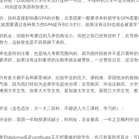
这些呢？以前国内大学经常流行这样一句话，“不挂科的大学不是完整的
法，特别是在美国和加拿大。
，挂科直接影响着GPA的分数，北美国家一般要求本科留学生GPA需要维
里就需要通过各种努力把GPA提升到2.0才行。如果没有达到也就会被退学
的机会，但能补考通过的几率也相当小。你想之前已经有挂科了，在导师
努力，这标签也是不容易摘下来的。
率也是特别注重，也是纳入考察范围内的。因为国外院校并不是只看终的
要求的，如果没有达到要求的出勤率就会被警告，一次警告过后，还没有
力有多大都不会和家里倾诉。比如学业的压力、课程难、异国他乡的孤独
气馁，因为我们特别为这类学生提供办理：文凭购买、毕业证购买、大学
澳洲大学文凭、加拿大大学文凭、新加坡大学文凭、新西兰大学文凭、教
学业（这也适合，大一大二挂科，不能进入大三课程，学习的）；
毕业的，英国一年制授课试硕士，时间短，含金量高，一年之后顺利毕业
iploma或是certificate又不想重修的留学生，也只有退而求其次