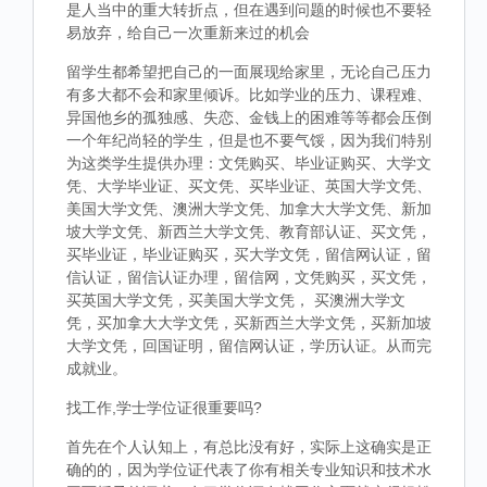
是人当中的重大转折点，但在遇到问题的时候也不要轻
易放弃，给自己一次重新来过的机会
留学生都希望把自己的一面展现给家里，无论自己压力
有多大都不会和家里倾诉。比如学业的压力、课程难、
异国他乡的孤独感、失恋、金钱上的困难等等都会压倒
一个年纪尚轻的学生，但是也不要气馁，因为我们特别
为这类学生提供办理：文凭购买、毕业证购买、大学文
凭、大学毕业证、买文凭、买毕业证、英国大学文凭、
美国大学文凭、澳洲大学文凭、加拿大大学文凭、新加
坡大学文凭、新西兰大学文凭、教育部认证、买文凭，
买毕业证，毕业证购买，买大学文凭，留信网认证，留
信认证，留信认证办理，留信网，文凭购买，买文凭，
买英国大学文凭，买美国大学文凭， 买澳洲大学文
凭，买加拿大大学文凭，买新西兰大学文凭，买新加坡
大学文凭，回国证明，留信网认证，学历认证。从而完
成就业。
找工作,学士学位证很重要吗?
首先在个人认知上，有总比没有好，实际上这确实是正
确的的，因为学位证代表了你有相关专业知识和技术水