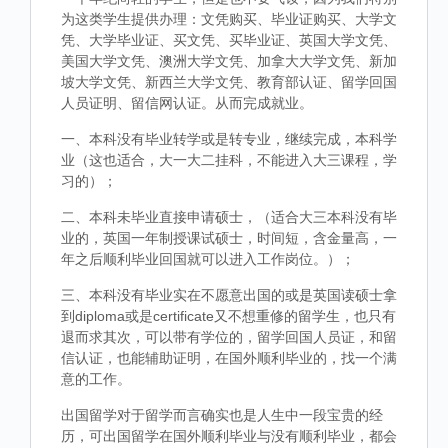
为这类学生提供办理：文凭购买、毕业证购买、大学文
凭、大学毕业证、买文凭、买毕业证、英国大学文凭、
美国大学文凭、澳洲大学文凭、加拿大大学文凭、新加
坡大学文凭、新西兰大学文凭、教育部认证、留学回国
人员证明、留信网认证。从而完成就业。
一、本科没有毕业转学或是转专业，继续完成，本科学
业（这也适合，大一大二挂科，不能进入大三课程，学
习的）；
二、本科未毕业直接申请硕士，（适合大三本科没有毕
业的，英国一年制授课试硕士，时间短，含金量高，一
年之后顺利毕业回国就可以进入工作岗位。）；
三、本科没有毕业实在不愿意出国的或是英国读硕士拿
到diploma或是certificate又不想重修的留学生，也只有
退而求其次，可以带有学位的，留学回国人员证，和留
信认证，也能辅助证明，在国外顺利毕业的，找一个满
意的工作。
出国留学对于留学而言确实也是人生中一段宝贵的经
历，可出国留学在国外顺利毕业与没有顺利毕业，都会