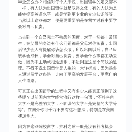
毕业怎么办？相信对每个人来说，出国留学的定义都不
一样，有人认为出国留学就是取得文凭，有的人认为是
能够提高英语水平，或是学到更专业的专业知识等等，
当然以上这些都对，便是更重要的是在留学过程中要学
会对自己负责。
当去到一个自己完全不熟悉的国度，对于一切都非常陌
生，在父母的身边有什么问题都是父母对你负责，出国
后很少会人有提醒你该怎么做，所以出国以后，自己应
该学会成长，学会对自己负责，要学会什么事都主动去
做，因为不主动就很难进步，不进则退这是个简浅的道
理。不得不说出国留学是人生的一大转折点，因为很多
人通过留学这条路，走向了更高的发展平台，更宽广的
人生道路。
可真正在出国留学的过程中又有多少人能真正做到了这
些呢？以前国内大学经常流行这样一句话，“不挂科的
大学不是完整的大学，不旷课的大学不是完整的大学等
等”。在国外你可千万不要有这种想法，特别是在美国
和加拿大。
因为在这些院校留学，挂科之后一般是没有补考机会