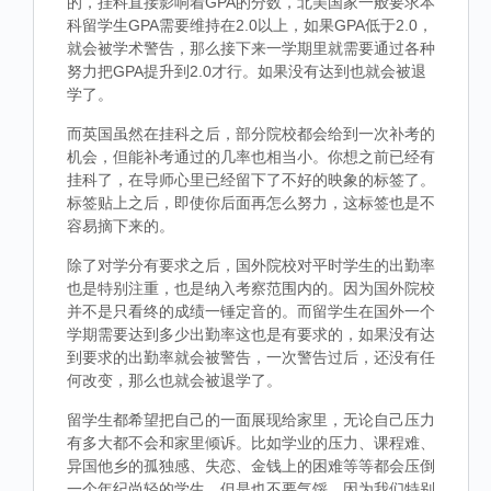
的，挂科直接影响着GPA的分数，北美国家一般要求本
科留学生GPA需要维持在2.0以上，如果GPA低于2.0，
就会被学术警告，那么接下来一学期里就需要通过各种
努力把GPA提升到2.0才行。如果没有达到也就会被退
学了。
而英国虽然在挂科之后，部分院校都会给到一次补考的
机会，但能补考通过的几率也相当小。你想之前已经有
挂科了，在导师心里已经留下了不好的映象的标签了。
标签贴上之后，即使你后面再怎么努力，这标签也是不
容易摘下来的。
除了对学分有要求之后，国外院校对平时学生的出勤率
也是特别注重，也是纳入考察范围内的。因为国外院校
并不是只看终的成绩一锤定音的。而留学生在国外一个
学期需要达到多少出勤率这也是有要求的，如果没有达
到要求的出勤率就会被警告，一次警告过后，还没有任
何改变，那么也就会被退学了。
留学生都希望把自己的一面展现给家里，无论自己压力
有多大都不会和家里倾诉。比如学业的压力、课程难、
异国他乡的孤独感、失恋、金钱上的困难等等都会压倒
一个年纪尚轻的学生，但是也不要气馁，因为我们特别