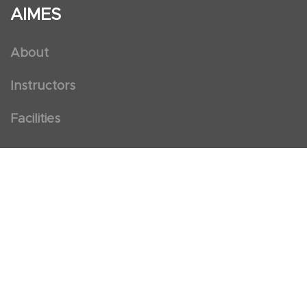
AIMES
About
Instructors
Facilities
Certificate Programs
Clinical and Certification Program
International Observership Program
Postgraduate Fellowship Program
Nursing Observership Program