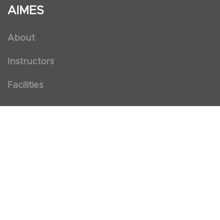
AIMES
About
Instructors
Facilities
Certificate Programs
Clinical and Certification Program
International Observership Program
Postgraduate Fellowship Program
Nursing Observership Program