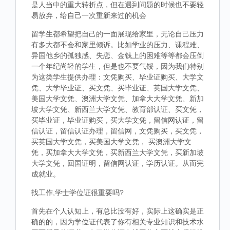
是人当中的重大转折点，但在遇到问题的时候也不要轻
易放弃，给自己一次重新来过的机会
留学生都希望把自己的一面展现给家里，无论自己压力
有多大都不会和家里倾诉。比如学业的压力、课程难、
异国他乡的孤独感、失恋、金钱上的困难等等都会压倒
一个年纪尚轻的学生，但是也不要气馁，因为我们特别
为这类学生提供办理：文凭购买、毕业证购买、大学文
凭、大学毕业证、买文凭、买毕业证、英国大学文凭、
美国大学文凭、澳洲大学文凭、加拿大大学文凭、新加
坡大学文凭、新西兰大学文凭、教育部认证、买文凭，
买毕业证，毕业证购买，买大学文凭，留信网认证，留
信认证，留信认证办理，留信网，文凭购买，买文凭，
买英国大学文凭，买美国大学文凭， 买澳洲大学文
凭，买加拿大大学文凭，买新西兰大学文凭，买新加坡
大学文凭，回国证明，留信网认证，学历认证。从而完
成就业。
找工作,学士学位证很重要吗?
首先在个人认知上，有总比没有好，实际上这确实是正
确的的，因为学位证代表了你有相关专业知识和技术水