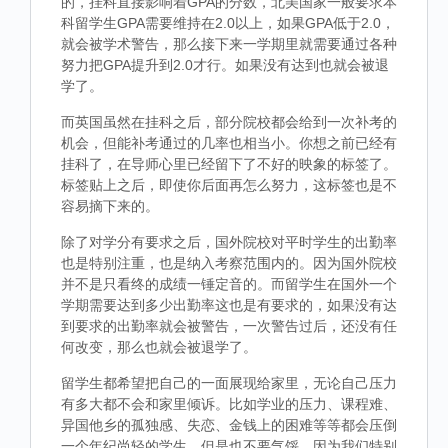
的，挂科直接影响着GPA的分数，北美国家一般要求本
科留学生GPA需要维持在2.0以上，如果GPA低于2.0，
就会被学术警告，那么接下来一学期里就需要通过各种
努力把GPA提升到2.0才行。如果没有达到也就会被退
学了。
而英国虽然在挂科之后，部分院校都会给到一次补考的
机会，但能补考通过的几率也相当小。你想之前已经有
挂科了，在导师心里已经留下了不好的映象的标签了。
标签贴上之后，即使你后面再怎么努力，这标签也是不
容易摘下来的。
除了对学分有要求之后，国外院校对平时学生的出勤率
也是特别注重，也是纳入考察范围内的。因为国外院校
并不是只看终的成绩一锤定音的。而留学生在国外一个
学期需要达到多少出勤率这也是有要求的，如果没有达
到要求的出勤率就会被警告，一次警告过后，还没有任
何改变，那么也就会被退学了。
留学生都希望把自己的一面展现给家里，无论自己压力
有多大都不会和家里倾诉。比如学业的压力、课程难、
异国他乡的孤独感、失恋、金钱上的困难等等都会压倒
一个年纪尚轻的学生，但是也不要气馁，因为我们特别