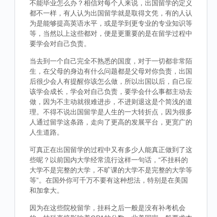
不能毕业怎么办？相信对每个人来说，出国留学的定义
都不一样，有人认为出国留学就是取得文凭，有的人认
为是能够提高英语水平，或是学到更专业的专业知识等
等，当然以上这些都对，便是更重要的是在留学过程中
要学会对自己负责。
当去到一个自己完全不熟悉的国度，对于一切都非常陌
生，在父母的身边有什么问题都是父母对你负责，出国
后很少会人有提醒你该怎么做，所以出国以后，自己应
该学会成长，学会对自己负责，要学会什么事都主动去
做，因为不主动就很难进步，不进则退这是个简浅的道
理。不得不说出国留学是人生的一大转折点，因为很多
人通过留学这条路，走向了更高的发展平台，更宽广的
人生道路。
可真正在出国留学的过程中又有多少人能真正做到了这
些呢？以前国内大学经常流行这样一句话，“不挂科的
大学不是完整的大学，不旷课的大学不是完整的大学等
等”。在国外你可千万不要有这种想法，特别是在美国
和加拿大。
因为在这些院校留学，挂科之后一般是没有补考机会