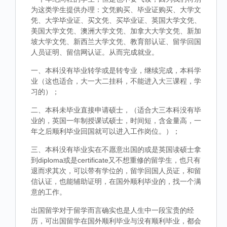
为这类学生提供办理：文凭购买、毕业证购买、大学文
凭、大学毕业证、买文凭、买毕业证、英国大学文凭、
美国大学文凭、澳洲大学文凭、加拿大大学文凭、新加
坡大学文凭、新西兰大学文凭、教育部认证、留学回国
人员证明、留信网认证。从而完成就业。
一、本科没有毕业转学或是转专业，继续完成，本科学
业（这也适合，大一大二挂科，不能进入大三课程，学
习的）；
二、本科未毕业直接申请硕士，（适合大三本科没有毕
业的，英国一年制授课试硕士，时间短，含金量高，一
年之后顺利毕业回国就可以进入工作岗位。）；
三、本科没有毕业实在不愿意出国的或是英国读硕士拿
到diploma或是certificate又不想重修的留学生，也只有
退而求其次，可以带有学位的，留学回国人员证，和留
信认证，也能辅助证明，在国外顺利毕业的，找一个满
意的工作。
出国留学对于留学而言确实也是人生中一段宝贵的经
历，可出国留学在国外顺利毕业与没有顺利毕业，都会