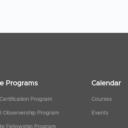
ate Programs
Calendar
 Certification Program
Courses
al Observership Program
Events
te Fellowship Program