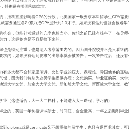
这些呢？以前国内大学经常流行这样一句话，“不挂科的大学不是完整的
法，特别是在美国和加拿大。
，挂科直接影响着GPA的分数，北美国家一般要求本科留学生GPA需要维
里就需要通过各种努力把GPA提升到2.0才行。如果没有达到也就会被退学
的机会，但能补考通过的几率也相当小。你想之前已经有挂科了，在导师
努力，这标签也是不容易摘下来的。
率也是特别注重，也是纳入考察范围内的。因为国外院校并不是只看终的
要求的，如果没有达到要求的出勤率就会被警告，一次警告过后，还没有
力有多大都不会和家里倾诉。比如学业的压力、课程难、异国他乡的孤独
气馁，因为我们特别为这类学生提供办理：文凭购买、毕业证购买、大学
澳洲大学文凭、加拿大大学文凭、新加坡大学文凭、新西兰大学文凭、教
学业（这也适合，大一大二挂科，不能进入大三课程，学习的）；
毕业的，英国一年制授课试硕士，时间短，含金量高，一年之后顺利毕业
iploma或是certificate又不想重修的留学生，也只有退而求其次