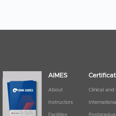
AIMES
Certific
About
Clinical and
Instructors
Internation
Facilities
Postgradua