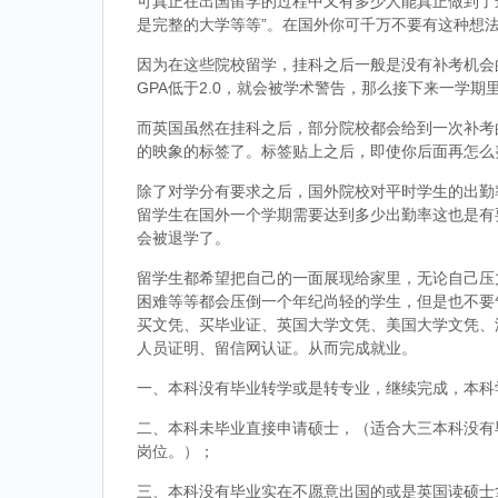
可真正在出国留学的过程中又有多少人能真正做到了
是完整的大学等等”。在国外你可千万不要有这种想
因为在这些院校留学，挂科之后一般是没有补考机会的
GPA低于2.0，就会被学术警告，那么接下来一学期
而英国虽然在挂科之后，部分院校都会给到一次补考
的映象的标签了。标签贴上之后，即使你后面再怎么
除了对学分有要求之后，国外院校对平时学生的出勤
留学生在国外一个学期需要达到多少出勤率这也是有
会被退学了。
留学生都希望把自己的一面展现给家里，无论自己压
困难等等都会压倒一个年纪尚轻的学生，但是也不要
买文凭、买毕业证、英国大学文凭、美国大学文凭、
人员证明、留信网认证。从而完成就业。
一、本科没有毕业转学或是转专业，继续完成，本科
二、本科未毕业直接申请硕士，（适合大三本科没有
岗位。）；
三、本科没有毕业实在不愿意出国的或是英国读硕士拿到d