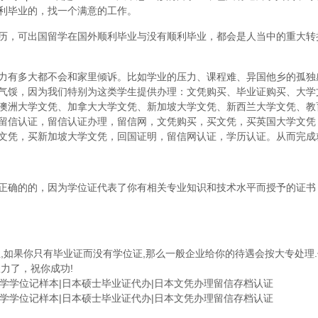
利毕业的，找一个满意的工作。
历，可出国留学在国外顺利毕业与没有顺利毕业，都会是人当中的重大转
力有多大都不会和家里倾诉。比如学业的压力、课程难、异国他乡的孤独
气馁，因为我们特别为这类学生提供办理：文凭购买、毕业证购买、大学
澳洲大学文凭、加拿大大学文凭、新加坡大学文凭、新西兰大学文凭、教
留信认证，留信认证办理，留信网，文凭购买，买文凭，买英国大学文凭
文凭，买新加坡大学文凭，回国证明，留信网认证，学历认证。从而完成
正确的的，因为学位证代表了你有相关专业知识和技术水平而授予的证书
,如果你只有毕业证而没有学位证,那么一般企业给你的待遇会按大专处理.
力了，祝你成功!
立大学学位记样本|日本硕士毕业证代办|日本文凭办理留信存档认证
立大学学位记样本|日本硕士毕业证代办|日本文凭办理留信存档认证