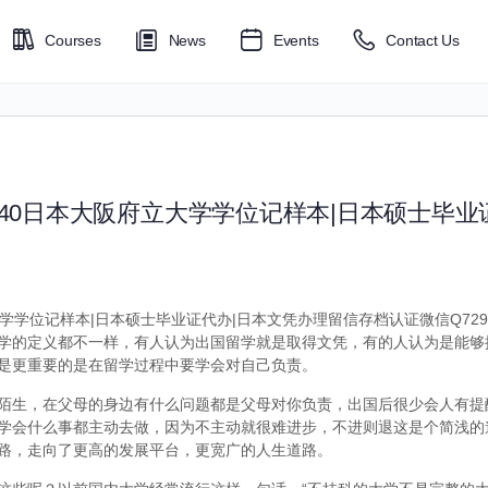
Courses
News
Events
Contact Us
6040日本大阪府立大学学位记样本|日本硕士毕业
大学学位记样本|日本硕士毕业证代办|日本文凭办理留信存档认证微信Q7299
学的定义都不一样，有人认为出国留学就是取得文凭，有的人认为是能够
是更重要的是在留学过程中要学会对自己负责。
陌生，在父母的身边有什么问题都是父母对你负责，出国后很少会人有提
学会什么事都主动去做，因为不主动就很难进步，不进则退这是个简浅的
路，走向了更高的发展平台，更宽广的人生道路。