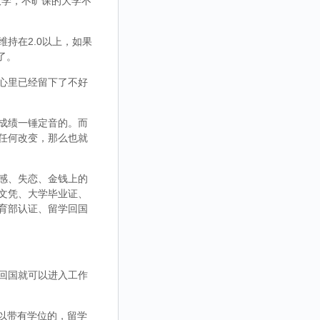
大学，不旷课的大学不
持在2.0以上，如果
了。
心里已经留下了不好
成绩一锤定音的。而
任何改变，那么也就
感、失恋、金钱上的
文凭、大学毕业证、
育部认证、留学回国
回国就可以进入工作
，可以带有学位的，留学