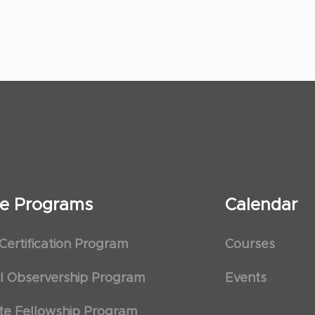
ate Programs
Calendar
 Certification Program
Courses
al Observership Program
Events
te Fellowship Program