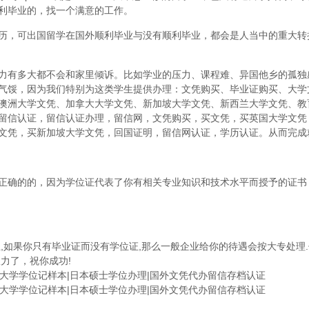
利毕业的，找一个满意的工作。
历，可出国留学在国外顺利毕业与没有顺利毕业，都会是人当中的重大转
力有多大都不会和家里倾诉。比如学业的压力、课程难、异国他乡的孤独
气馁，因为我们特别为这类学生提供办理：文凭购买、毕业证购买、大学
澳洲大学文凭、加拿大大学文凭、新加坡大学文凭、新西兰大学文凭、教
留信认证，留信认证办理，留信网，文凭购买，买文凭，买英国大学文凭
文凭，买新加坡大学文凭，回国证明，留信网认证，学历认证。从而完成
正确的的，因为学位证代表了你有相关专业知识和技术水平而授予的证书
,如果你只有毕业证而没有学位证,那么一般企业给你的待遇会按大专处理.
力了，祝你成功!
情报大学学位记样本|日本硕士学位办理|国外文凭代办留信存档认证
情报大学学位记样本|日本硕士学位办理|国外文凭代办留信存档认证