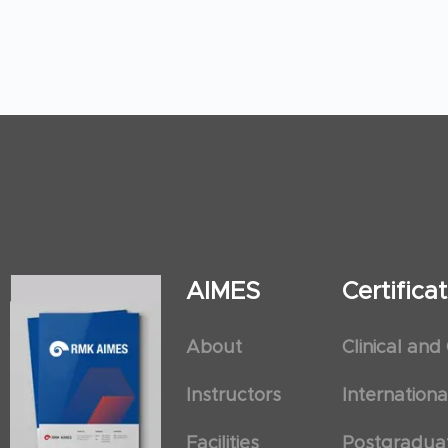
AIMES
Certific
About
Clinical and
Instructors
Internation
Facilities
Postgradua