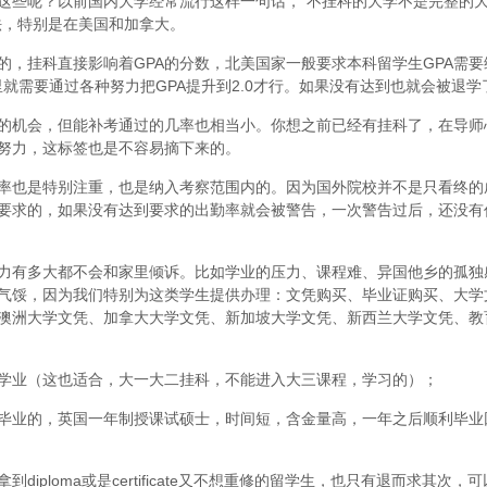
这些呢？以前国内大学经常流行这样一句话，“不挂科的大学不是完整的
法，特别是在美国和加拿大。
，挂科直接影响着GPA的分数，北美国家一般要求本科留学生GPA需要维
里就需要通过各种努力把GPA提升到2.0才行。如果没有达到也就会被退学
的机会，但能补考通过的几率也相当小。你想之前已经有挂科了，在导师
努力，这标签也是不容易摘下来的。
率也是特别注重，也是纳入考察范围内的。因为国外院校并不是只看终的
要求的，如果没有达到要求的出勤率就会被警告，一次警告过后，还没有
力有多大都不会和家里倾诉。比如学业的压力、课程难、异国他乡的孤独
气馁，因为我们特别为这类学生提供办理：文凭购买、毕业证购买、大学
澳洲大学文凭、加拿大大学文凭、新加坡大学文凭、新西兰大学文凭、教
学业（这也适合，大一大二挂科，不能进入大三课程，学习的）；
毕业的，英国一年制授课试硕士，时间短，含金量高，一年之后顺利毕业
iploma或是certificate又不想重修的留学生，也只有退而求其次