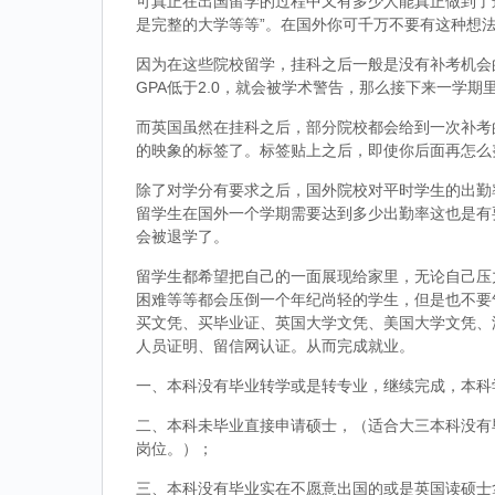
可真正在出国留学的过程中又有多少人能真正做到了
是完整的大学等等”。在国外你可千万不要有这种想
因为在这些院校留学，挂科之后一般是没有补考机会的
GPA低于2.0，就会被学术警告，那么接下来一学期
而英国虽然在挂科之后，部分院校都会给到一次补考
的映象的标签了。标签贴上之后，即使你后面再怎么
除了对学分有要求之后，国外院校对平时学生的出勤
留学生在国外一个学期需要达到多少出勤率这也是有
会被退学了。
留学生都希望把自己的一面展现给家里，无论自己压
困难等等都会压倒一个年纪尚轻的学生，但是也不要
买文凭、买毕业证、英国大学文凭、美国大学文凭、
人员证明、留信网认证。从而完成就业。
一、本科没有毕业转学或是转专业，继续完成，本科
二、本科未毕业直接申请硕士，（适合大三本科没有
岗位。）；
三、本科没有毕业实在不愿意出国的或是英国读硕士拿到d