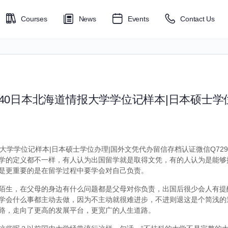
Courses
News
Events
Contact Us
6040日本北海道情报大学学位记样本|日本硕士学
报大学学位记样本|日本硕士学位办理|国外文凭代办留信存档认证微信Q7299
学的定义都不一样，有人认为出国留学就是取得文凭，有的人认为是能够
是更重要的是在留学过程中要学会对自己负责。
陌生，在父母的身边有什么问题都是父母对你负责，出国后很少会人有提
学会什么事都主动去做，因为不主动就很难进步，不进则退这是个简浅的
路，走向了更高的发展平台，更宽广的人生道路。