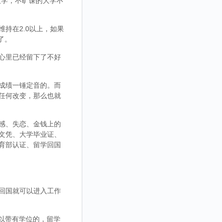
大学，不旷课的大学不
持在2.0以上，如果
了。
心里已经留下了不好
成绩一锤定音的。而
任何改变，那么也就
感、失恋、金钱上的
文凭、大学毕业证、
育部认证、留学回国
回国就可以进入工作
，可以带有学位的，留学