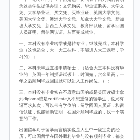
为这类学生提供办理：文凭购买、毕业证购买、大学文
凭、大学毕业证、买文凭、买毕业证、英国大学文凭、
美国大学文凭、澳洲大学文凭、加拿大大学文凭、新加
坡大学文凭、新西兰大学文凭、教育部认证、留学回国
人员证明、留信网认证。从而完成就业。
一、本科没有毕业转学或是转专业，继续完成，本科学
业（这也适合，大一大二挂科，不能进入大三课程，学
习的）；
二、本科未毕业直接申请硕士，（适合大三本科没有毕
业的，英国一年制授课试硕士，时间短，含金量高，一
年之后顺利毕业回国就可以进入工作岗位。）；
三、本科没有毕业实在不愿意出国的或是英国读硕士拿
到diploma或是certificate又不想重修的留学生，也只有
退而求其次，可以带有学位的，留学回国人员证，和留
信认证，也能辅助证明，在国外顺利毕业的，找一个满
意的工作。
出国留学对于留学而言确实也是人生中一段宝贵的经
历，可出国留学在国外顺利毕业与没有顺利毕业，都会