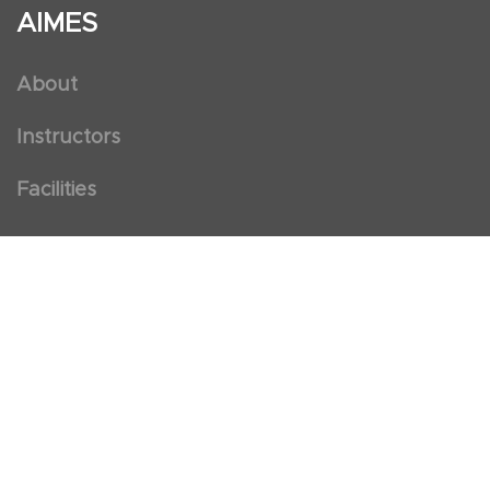
AIMES
About
Instructors
Facilities
Certificate Programs
Clinical and Certification Program
International Observership Program
Postgraduate Fellowship Program
Nursing Observership Program