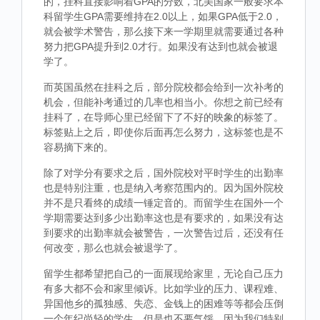
的，挂科直接影响着GPA的分数，北美国家一般要求本
科留学生GPA需要维持在2.0以上，如果GPA低于2.0，
就会被学术警告，那么接下来一学期里就需要通过各种
努力把GPA提升到2.0才行。如果没有达到也就会被退
学了。
而英国虽然在挂科之后，部分院校都会给到一次补考的
机会，但能补考通过的几率也相当小。你想之前已经有
挂科了，在导师心里已经留下了不好的映象的标签了。
标签贴上之后，即使你后面再怎么努力，这标签也是不
容易摘下来的。
除了对学分有要求之后，国外院校对平时学生的出勤率
也是特别注重，也是纳入考察范围内的。因为国外院校
并不是只看终的成绩一锤定音的。而留学生在国外一个
学期需要达到多少出勤率这也是有要求的，如果没有达
到要求的出勤率就会被警告，一次警告过后，还没有任
何改变，那么也就会被退学了。
留学生都希望把自己的一面展现给家里，无论自己压力
有多大都不会和家里倾诉。比如学业的压力、课程难、
异国他乡的孤独感、失恋、金钱上的困难等等都会压倒
一个年纪尚轻的学生，但是也不要气馁，因为我们特别