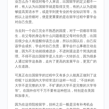
业怎么办？相信对每个人来说，出国留学的定义都不一
样，有人认为出国留学就是取得文凭，有的人认为是能
够提高英语水平，或是学到更专业的专业知识等等，当
然以上这些都对，便是更重要的是在留学过程中要学会
对自己负责。
当去到一个自己完全不熟悉的国度，对于一切都非常陌
生，在父母的身边有什么问题都是父母对你负责，出国
后很少会人有提醒你该怎么做，所以出国以后，自己应
该学会成长，学会对自己负责，要学会什么事都主动去
做，因为不主动就很难进步，不进则退这是个简浅的道
理。不得不说出国留学是人生的一大转折点，因为很多
人通过留学这条路，走向了更高的发展平台，更宽广的
人生道路。
可真正在出国留学的过程中又有多少人能真正做到了这
些呢？以前国内大学经常流行这样一句话，“不挂科的
大学不是完整的大学，不旷课的大学不是完整的大学等
等”。在国外你可千万不要有这种想法，特别是在美国
和加拿大。
因为在这些院校留学，挂科之后一般是没有补考机会