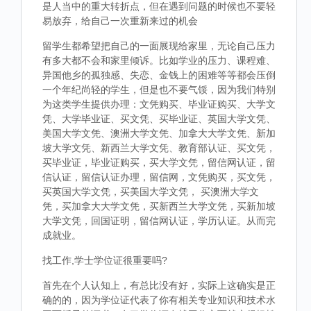
是人当中的重大转折点，但在遇到问题的时候也不要轻
易放弃，给自己一次重新来过的机会
留学生都希望把自己的一面展现给家里，无论自己压力
有多大都不会和家里倾诉。比如学业的压力、课程难、
异国他乡的孤独感、失恋、金钱上的困难等等都会压倒
一个年纪尚轻的学生，但是也不要气馁，因为我们特别
为这类学生提供办理：文凭购买、毕业证购买、大学文
凭、大学毕业证、买文凭、买毕业证、英国大学文凭、
美国大学文凭、澳洲大学文凭、加拿大大学文凭、新加
坡大学文凭、新西兰大学文凭、教育部认证、买文凭，
买毕业证，毕业证购买，买大学文凭，留信网认证，留
信认证，留信认证办理，留信网，文凭购买，买文凭，
买英国大学文凭，买美国大学文凭， 买澳洲大学文
凭，买加拿大大学文凭，买新西兰大学文凭，买新加坡
大学文凭，回国证明，留信网认证，学历认证。从而完
成就业。
找工作,学士学位证很重要吗?
首先在个人认知上，有总比没有好，实际上这确实是正
确的的，因为学位证代表了你有相关专业知识和技术水