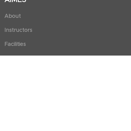
About
Instructors
Facilities
Certificate Programs
Clinical and Certification Program
International Observership Program
Postgraduate Fellowship Program
Nursing Observership Program