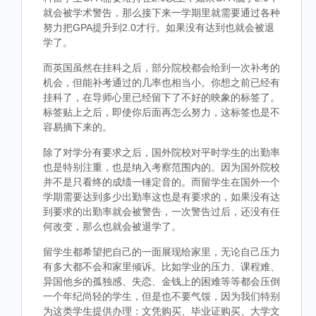
就会被学术警告，那么接下来一学期里就需要通过各种
努力把GPA提升到2.0才行。如果没有达到也就会被退
学了。
而英国虽然在挂科之后，部分院校都会给到一次补考的
机会，但能补考通过的几率也相当小。你想之前已经有
挂科了，在导师心里已经留下了不好的映象的标签了。
标签贴上之后，即使你后面再怎么努力，这标签也是不
容易摘下来的。
除了对学分有要求之后，国外院校对平时学生的出勤率
也是特别注重，也是纳入考察范围内的。因为国外院校
并不是只看终的成绩一锤定音的。而留学生在国外一个
学期需要达到多少出勤率这也是有要求的，如果没有达
到要求的出勤率就会被警告，一次警告过后，还没有任
何改变，那么也就会被退学了。
留学生都希望把自己的一面展现给家里，无论自己压力
有多大都不会和家里倾诉。比如学业的压力、课程难、
异国他乡的孤独感、失恋、金钱上的困难等等都会压倒
一个年纪尚轻的学生，但是也不要气馁，因为我们特别
为这类学生提供办理：文凭购买、毕业证购买、大学文