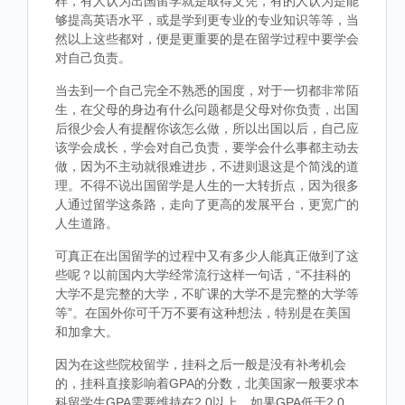
样，有人认为出国留学就是取得文凭，有的人认为是能
够提高英语水平，或是学到更专业的专业知识等等，当
然以上这些都对，便是更重要的是在留学过程中要学会
对自己负责。
当去到一个自己完全不熟悉的国度，对于一切都非常陌
生，在父母的身边有什么问题都是父母对你负责，出国
后很少会人有提醒你该怎么做，所以出国以后，自己应
该学会成长，学会对自己负责，要学会什么事都主动去
做，因为不主动就很难进步，不进则退这是个简浅的道
理。不得不说出国留学是人生的一大转折点，因为很多
人通过留学这条路，走向了更高的发展平台，更宽广的
人生道路。
可真正在出国留学的过程中又有多少人能真正做到了这
些呢？以前国内大学经常流行这样一句话，“不挂科的
大学不是完整的大学，不旷课的大学不是完整的大学等
等”。在国外你可千万不要有这种想法，特别是在美国
和加拿大。
因为在这些院校留学，挂科之后一般是没有补考机会
的，挂科直接影响着GPA的分数，北美国家一般要求本
科留学生GPA需要维持在2.0以上，如果GPA低于2.0，