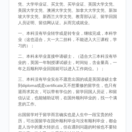
凭、大学毕业证、买文凭、买毕业证、英国大学文凭、
美国大学文凭、澳洲大学文凭、加拿大大学文凭、新加
坡大学文凭、新西兰大学文凭、教育部认证、留学回国
人员证明、留信网认证。从而完成就业。
一、本科没有毕业转学或是转专业，继续完成，本科学
业（这也适合，大一大二挂科，不能进入大三课程，学
习的）；
二、本科未毕业直接申请硕士，（适合大三本科没有毕
业的，英国一年制授课试硕士，时间短，含金量高，一
年之后顺利毕业回国就可以进入工作岗位。）；
三、本科没有毕业实在不愿意出国的或是英国读硕士拿
到diploma或是certificate又不想重修的留学生，也只有
退而求其次，可以带有学位的，留学回国人员证，和留
信认证，也能辅助证明，在国外顺利毕业的，找一个满
意的工作。
出国留学对于留学而言确实也是人生中一段宝贵的经
历，可出国留学在国外顺利毕业与没有顺利毕业，都会
是人当中的重大转折点，但在遇到问题的时候也不要轻