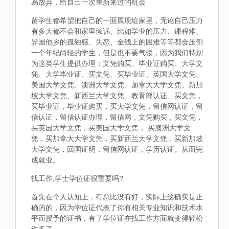
易放弃，给自己一次重新来过的机会
留学生都希望把自己的一面展现给家里，无论自己压力
有多大都不会和家里倾诉。比如学业的压力、课程难、
异国他乡的孤独感、失恋、金钱上的困难等等都会压倒
一个年纪尚轻的学生，但是也不要气馁，因为我们特别
为这类学生提供办理：文凭购买、毕业证购买、大学文
凭、大学毕业证、买文凭、买毕业证、英国大学文凭、
美国大学文凭、澳洲大学文凭、加拿大大学文凭、新加
坡大学文凭、新西兰大学文凭、教育部认证、买文凭，
买毕业证，毕业证购买，买大学文凭，留信网认证，留
信认证，留信认证办理，留信网，文凭购买，买文凭，
买英国大学文凭，买美国大学文凭， 买澳洲大学文
凭，买加拿大大学文凭，买新西兰大学文凭，买新加坡
大学文凭，回国证明，留信网认证，学历认证。从而完
成就业。
找工作,学士学位证很重要吗?
首先在个人认知上，有总比没有好，实际上这确实是正
确的的，因为学位证代表了你有相关专业知识和技术水
平而授予的证书，有了学位证在找工作方面就变得轻松