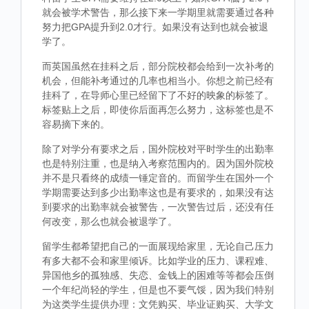
就会被学术警告，那么接下来一学期里就需要通过各种
努力把GPA提升到2.0才行。如果没有达到也就会被退
学了。
而英国虽然在挂科之后，部分院校都会给到一次补考的
机会，但能补考通过的几率也相当小。你想之前已经有
挂科了，在导师心里已经留下了不好的映象的标签了。
标签贴上之后，即使你后面再怎么努力，这标签也是不
容易摘下来的。
除了对学分有要求之后，国外院校对平时学生的出勤率
也是特别注重，也是纳入考察范围内的。因为国外院校
并不是只看终的成绩一锤定音的。而留学生在国外一个
学期需要达到多少出勤率这也是有要求的，如果没有达
到要求的出勤率就会被警告，一次警告过后，还没有任
何改变，那么也就会被退学了。
留学生都希望把自己的一面展现给家里，无论自己压力
有多大都不会和家里倾诉。比如学业的压力、课程难、
异国他乡的孤独感、失恋、金钱上的困难等等都会压倒
一个年纪尚轻的学生，但是也不要气馁，因为我们特别
为这类学生提供办理：文凭购买、毕业证购买、大学文