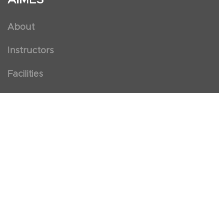
About
Instructors
Facilities
Certificate Programs
Clinical and Certification Program
International Observership Program
Postgraduate Fellowship Program
Nursing Observership Program