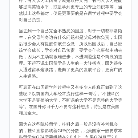
样，有人认为出国留学就是取得文凭，有的人认为是能
够提高英语水平，或是学到更专业的专业知识等等，当
然以上这些都对，便是更重要的是在留学过程中要学会
对自己负责。
当去到一个自己完全不熟悉的国度，对于一切都非常陌
生，在父母的身边有什么问题都是父母对你负责，出国
后很少会人有提醒你该怎么做，所以出国以后，自己应
该学会成长，学会对自己负责，要学会什么事都主动去
做，因为不主动就很难进步，不进则退这是个简浅的道
理。不得不说出国留学是人生的一大转折点，因为很多
人通过留学这条路，走向了更高的发展平台，更宽广的
人生道路。
可真正在出国留学的过程中又有多少人能真正做到了这
些呢？以前国内大学经常流行这样一句话，“不挂科的
大学不是完整的大学，不旷课的大学不是完整的大学等
等”。在国外你可千万不要有这种想法，特别是在美国
和加拿大。
因为在这些院校留学，挂科之后一般是没有补考机会
的，挂科直接影响着GPA的分数，北美国家一般要求本
科留学生GPA需要维持在2.0以上，如果GPA低于2.0，