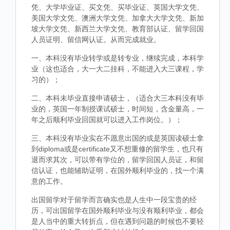
凭、大学毕业证、买文凭、买毕业证、英国大学文凭、
美国大学文凭、澳洲大学文凭、加拿大大学文凭、新加
坡大学文凭、新西兰大学文凭、教育部认证、留学回国
人员证明、留信网认证。从而完成就业。
一、本科没有毕业转学或是转专业，继续完成，本科学
业（这也适合，大一大二挂科，不能进入大三课程，学
习的）；
二、本科未毕业直接申请硕士，（适合大三本科没有毕
业的，英国一年制授课试硕士，时间短，含金量高，一
年之后顺利毕业回国就可以进入工作岗位。）；
三、本科没有毕业实在不愿意出国的或是英国读硕士拿
到diploma或是certificate又不想重修的留学生，也只有
退而求其次，可以带有学位的，留学回国人员证，和留
信认证，也能辅助证明，在国外顺利毕业的，找一个满
意的工作。
出国留学对于留学而言确实也是人生中一段宝贵的经
历，可出国留学在国外顺利毕业与没有顺利毕业，都会
是人当中的重大转折点，但在遇到问题的时候也不要轻