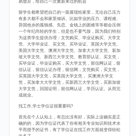
易放弃，给自己一次重新来过的机会
留学生都希望把自己的一面展现给家里，无论自己压力
有多大都不会和家里倾诉。比如学业的压力、课程难、
异国他乡的孤独感、失恋、金钱上的困难等等都会压倒
一个年纪尚轻的学生，但是也不要气馁，因为我们特别
为这类学生提供办理：文凭购买、毕业证购买、大学文
凭、大学毕业证、买文凭、买毕业证、英国大学文凭、
美国大学文凭、澳洲大学文凭、加拿大大学文凭、新加
坡大学文凭、新西兰大学文凭、教育部认证、买文凭，
买毕业证，毕业证购买，买大学文凭，留信网认证，留
信认证，留信认证办理，留信网，文凭购买，买文凭，
买英国大学文凭，买美国大学文凭， 买澳洲大学文
凭，买加拿大大学文凭，买新西兰大学文凭，买新加坡
大学文凭，回国证明，留信网认证，学历认证。从而完
成就业。
找工作,学士学位证很重要吗?
首先在个人认知上，有总比没有好，实际上这确实是正
确的的，因为学位证代表了你有相关专业知识和技术水
平而授予的证书，有了学位证在找工作方面就变得轻松