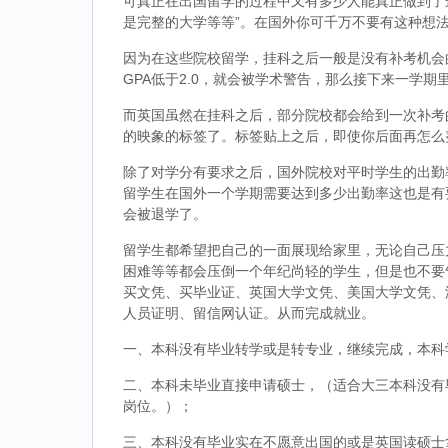
可真正在出国留学的过程中又有多少人能真正做到了
是完整的大学等等”。在国外你可千万不要有这种想
因为在这些院校留学，挂科之后一般是没有补考机会的
GPA低于2.0，就会被学术警告，那么接下来一学期
而英国虽然在挂科之后，部分院校都会给到一次补考
的映象的标签了。标签贴上之后，即使你后面再怎么
除了对学分有要求之后，国外院校对平时学生的出勤
留学生在国外一个学期需要达到多少出勤率这也是有
会被退学了。
留学生都希望把自己的一面展现给家里，无论自己压
困难等等都会压倒一个年纪尚轻的学生，但是也不要
买文凭、买毕业证、英国大学文凭、美国大学文凭、
人员证明、留信网认证。从而完成就业。
一、本科没有毕业转学或是转专业，继续完成，本科
二、本科未毕业直接申请硕士，（适合大三本科没有
岗位。）；
三、本科没有毕业实在不愿意出国的或是英国读硕士拿到d