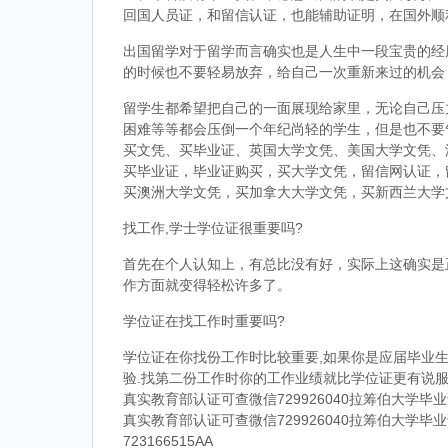
回国人员证，和留信认证，也能辅助证明，在国外顺
出国留学对于留学而言确实也是人生中一段宝贵的经
的时候也不要轻易放弃，给自己一次重新来过的机会
留学生都希望把自己的一面展现给家里，无论自己压
困难等等都会压倒一个年纪尚轻的学生，但是也不要
买文凭、买毕业证、英国大学文凭、美国大学文凭、
买毕业证，毕业证购买，买大学文凭，留信网认证，
买澳洲大学文凭，买加拿大大学文凭，买新西兰大学
找工作,学士学位证很重要吗?
首先在个人认知上，有总比没有好，实际上这确实是
作方面就变得轻松许多了。
学位证在找工作时重要吗?
学位证在你找份工作时比较重要,如果你是应届毕业生
验.找第二份工作时你的工作业绩就比学位证更有说服
真实教育部认证可查微信729926040拉筹伯大学
真实教育部认证可查微信729926040拉筹伯大学
723166515AA