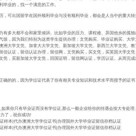
利毕业的，找一个满意的工作。
历，可出国留学在国外顺利毕业与没有顺利毕业，都会是人当中的重大转
力有多大都不会和家里倾诉。比如学业的压力、课程难、异国他乡的孤独
气馁，因为我们特别为这类学生提供办理：文凭购买、毕业证购买、大学
澳洲大学文凭、加拿大大学文凭、新加坡大学文凭、新西兰大学文凭、教
留信认证，留信认证办理，留信网，文凭购买，买文凭，买英国大学文凭
文凭，买新加坡大学文凭，回国证明，留信网认证，学历认证。从而完成
正确的的，因为学位证代表了你有相关专业知识和技术水平而授予的证书
,如果你只有毕业证而没有学位证,那么一般企业给你的待遇会按大专处理.
力了，祝你成功!
毕业证样本|代办澳洲大学学位证书|办理国外大学毕业证留信存档认证
毕业证样本|代办澳洲大学学位证书|办理国外大学毕业证留信存档认证