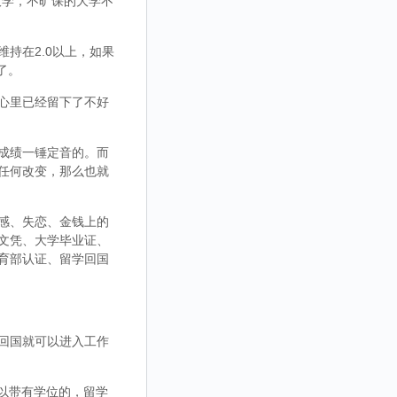
大学，不旷课的大学不
持在2.0以上，如果
了。
心里已经留下了不好
成绩一锤定音的。而
任何改变，那么也就
感、失恋、金钱上的
文凭、大学毕业证、
育部认证、留学回国
回国就可以进入工作
，可以带有学位的，留学