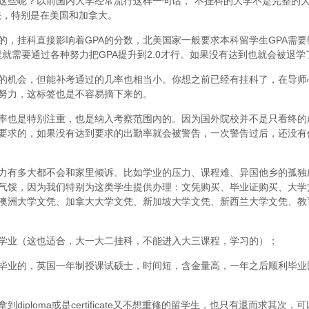
这些呢？以前国内大学经常流行这样一句话，“不挂科的大学不是完整的
法，特别是在美国和加拿大。
，挂科直接影响着GPA的分数，北美国家一般要求本科留学生GPA需要维
里就需要通过各种努力把GPA提升到2.0才行。如果没有达到也就会被退学
的机会，但能补考通过的几率也相当小。你想之前已经有挂科了，在导师
努力，这标签也是不容易摘下来的。
率也是特别注重，也是纳入考察范围内的。因为国外院校并不是只看终的
要求的，如果没有达到要求的出勤率就会被警告，一次警告过后，还没有
力有多大都不会和家里倾诉。比如学业的压力、课程难、异国他乡的孤独
气馁，因为我们特别为这类学生提供办理：文凭购买、毕业证购买、大学
澳洲大学文凭、加拿大大学文凭、新加坡大学文凭、新西兰大学文凭、教
学业（这也适合，大一大二挂科，不能进入大三课程，学习的）；
毕业的，英国一年制授课试硕士，时间短，含金量高，一年之后顺利毕业
iploma或是certificate又不想重修的留学生，也只有退而求其次