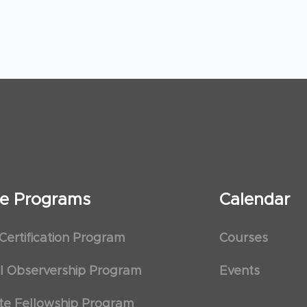
ate Programs
Calendar
 Certification Program
Courses
al Observership Program
Events
te Fellowship Program