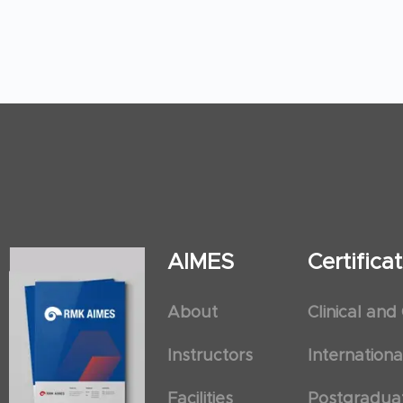
AIMES
Certific
About
Clinical and
Instructors
Internation
Facilities
Postgradua