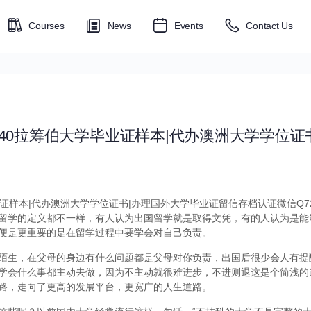
Courses
News
Events
Contact Us
6040拉筹伯大学毕业证样本|代办澳洲大学学位证
业证样本|代办澳洲大学学位证书|办理国外大学毕业证留信存档认证微信Q729
留学的定义都不一样，有人认为出国留学就是取得文凭，有的人认为是能
便是更重要的是在留学过程中要学会对自己负责。
陌生，在父母的身边有什么问题都是父母对你负责，出国后很少会人有提
学会什么事都主动去做，因为不主动就很难进步，不进则退这是个简浅的
路，走向了更高的发展平台，更宽广的人生道路。