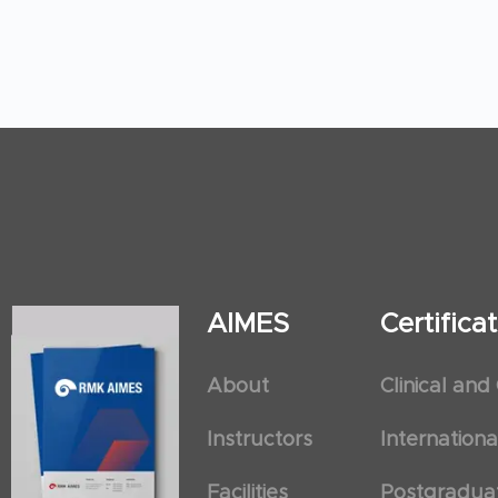
AIMES
Certific
About
Clinical and
Instructors
Internation
Facilities
Postgradua