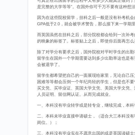
可真正在出国留学的过程中又有多少人能真正做到了
是完整的大学等等”。在国外你可千万不要有这种想
因为在这些院校留学，挂科之后一般是没有补考机会的
GPA低于2.0，就会被学术警告，那么接下来一学期
而英国虽然在挂科之后，部分院校都会给到一次补考
的映象的标签了。标签贴上之后，即使你后面再怎么
除了对学分有要求之后，国外院校对平时学生的出勤
留学生在国外一个学期需要达到多少出勤率这也是有
会被退学了。
留学生都希望把自己的一面展现给家里，无论自己压
困难等等都会压倒一个年纪尚轻的学生，但是也不要
买文凭、买毕业证、英国大学文凭、美国大学文凭、
人员证明、留信网认证。从而完成就业。
一、本科没有毕业转学或是转专业，继续完成，本科
二、本科未毕业直接申请硕士，（适合大三本科没有
岗位。）；
三、本科没有毕业实在不愿意出国的或是英国读硕士拿到d