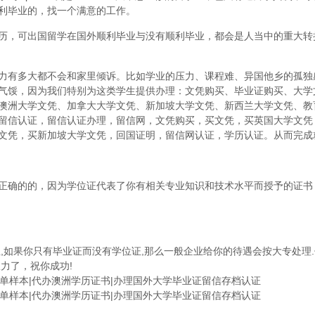
利毕业的，找一个满意的工作。
历，可出国留学在国外顺利毕业与没有顺利毕业，都会是人当中的重大转
力有多大都不会和家里倾诉。比如学业的压力、课程难、异国他乡的孤独
气馁，因为我们特别为这类学生提供办理：文凭购买、毕业证购买、大学
澳洲大学文凭、加拿大大学文凭、新加坡大学文凭、新西兰大学文凭、教
留信认证，留信认证办理，留信网，文凭购买，买文凭，买英国大学文凭
文凭，买新加坡大学文凭，回国证明，留信网认证，学历认证。从而完成
正确的的，因为学位证代表了你有相关专业知识和技术水平而授予的证书
,如果你只有毕业证而没有学位证,那么一般企业给你的待遇会按大专处理.
力了，祝你成功!
成绩单样本|代办澳洲学历证书|办理国外大学毕业证留信存档认证
成绩单样本|代办澳洲学历证书|办理国外大学毕业证留信存档认证