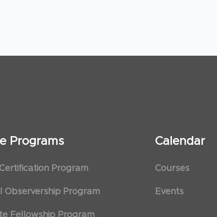
ate Programs
Calendar
 Certification Program
Courses
al Observership Program
Events
te Fellowship Program