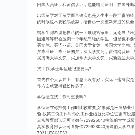
回国人员证，和留信认证，也能辅助证明，在国外顺
出国留学对于留学而言确实也是人生中一段宝贵的经
的时候也不要轻易放弃，给自己一次重新来过的机会
留学生都希望把自己的一面展现给家里，无论自己压
困难等等都会压倒一个年纪尚轻的学生，但是也不要
买文凭、买毕业证、英国大学文凭、美国大学文凭、
买毕业证，毕业证购买，买大学文凭，留信网认证，
买澳洲大学文凭，买加拿大大学文凭，买新西兰大学
找工作,学士学位证很重要吗?
首先在个人认知上，有总比没有好，实际上这确实是
作方面就变得轻松许多了。
学位证在找工作时重要吗?
学位证在你找份工作时比较重要,如果你是应届毕业生
验.找第二份工作时你的工作业绩就比学位证更有说服
真实教育部认证可查微信729926040拉筹伯大学
真实教育部认证可查微信729926040拉筹伯大学
79311EC03F63