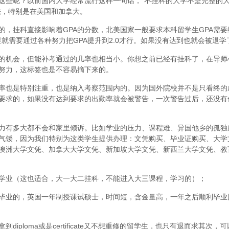
这些呢？以前国内大学经常流行这样一句话，“不挂科的大学不是完整的
法，特别是在美国和加拿大。
，挂科直接影响着GPA的分数，北美国家一般要求本科留学生GPA需要维
里就需要通过各种努力把GPA提升到2.0才行。如果没有达到也就会被退学
的机会，但能补考通过的几率也相当小。你想之前已经有挂科了，在导师
努力，这标签也是不容易摘下来的。
率也是特别注重，也是纳入考察范围内的。因为国外院校并不是只看终的
要求的，如果没有达到要求的出勤率就会被警告，一次警告过后，还没有
力有多大都不会和家里倾诉。比如学业的压力、课程难、异国他乡的孤独
气馁，因为我们特别为这类学生提供办理：文凭购买、毕业证购买、大学
澳洲大学文凭、加拿大大学文凭、新加坡大学文凭、新西兰大学文凭、教
学业（这也适合，大一大二挂科，不能进入大三课程，学习的）；
毕业的，英国一年制授课试硕士，时间短，含金量高，一年之后顺利毕业
iploma或是certificate又不想重修的留学生，也只有退而求其次