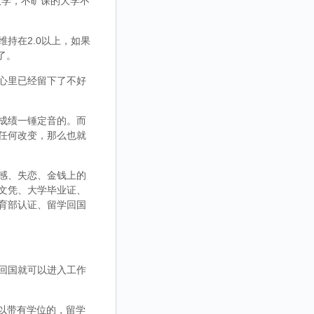
大学，不旷课的大学不
持在2.0以上，如果
了。
心里已经留下了不好
成绩一锤定音的。而
任何改变，那么也就
感、失恋、金钱上的
文凭、大学毕业证、
育部认证、留学回国
回国就可以进入工作
，可以带有学位的，留学