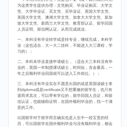
为这类学生提供办理：文凭购买、毕业证购买、大学文
凭、大学毕业证、买文凭、买毕业证、英国大学文凭、
美国大学文凭、澳洲大学文凭、加拿大大学文凭、新加
坡大学文凭、新西兰大学文凭、教育部认证、留学回国
人员证明、留信网认证。从而完成就业。
一、本科没有毕业转学或是转专业，继续完成，本科学
业（这也适合，大一大二挂科，不能进入大三课程，学
习的）；
二、本科未毕业直接申请硕士，（适合大三本科没有毕
业的，英国一年制授课试硕士，时间短，含金量高，一
年之后顺利毕业回国就可以进入工作岗位。）；
三、本科没有毕业实在不愿意出国的或是英国读硕士拿
到diploma或是certificate又不想重修的留学生，也只有
退而求其次，可以带有学位的，留学回国人员证，和留
信认证，也能辅助证明，在国外顺利毕业的，找一个满
意的工作。
出国留学对于留学而言确实也是人生中一段宝贵的经
历，可出国留学在国外顺利毕业与没有顺利毕业，都会