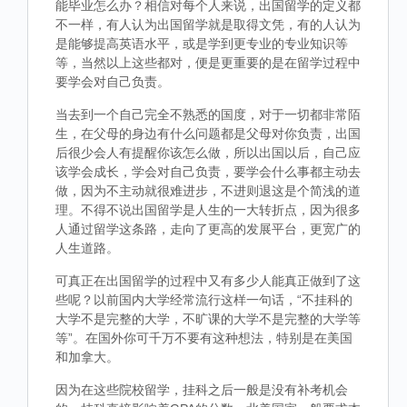
能毕业怎么办？相信对每个人来说，出国留学的定义都
不一样，有人认为出国留学就是取得文凭，有的人认为
是能够提高英语水平，或是学到更专业的专业知识等
等，当然以上这些都对，便是更重要的是在留学过程中
要学会对自己负责。
当去到一个自己完全不熟悉的国度，对于一切都非常陌
生，在父母的身边有什么问题都是父母对你负责，出国
后很少会人有提醒你该怎么做，所以出国以后，自己应
该学会成长，学会对自己负责，要学会什么事都主动去
做，因为不主动就很难进步，不进则退这是个简浅的道
理。不得不说出国留学是人生的一大转折点，因为很多
人通过留学这条路，走向了更高的发展平台，更宽广的
人生道路。
可真正在出国留学的过程中又有多少人能真正做到了这
些呢？以前国内大学经常流行这样一句话，“不挂科的
大学不是完整的大学，不旷课的大学不是完整的大学等
等”。在国外你可千万不要有这种想法，特别是在美国
和加拿大。
因为在这些院校留学，挂科之后一般是没有补考机会