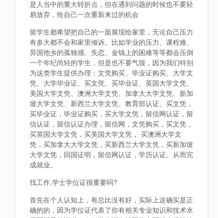
是人当中的重大转折点，但在遇到问题的时候也不要轻
易放弃，给自己一次重新来过的机会
留学生都希望把自己的一面展现给家里，无论自己压力
有多大都不会和家里倾诉。比如学业的压力、课程难、
异国他乡的孤独感、失恋、金钱上的困难等等都会压倒
一个年纪尚轻的学生，但是也不要气馁，因为我们特别
为这类学生提供办理：文凭购买、毕业证购买、大学文
凭、大学毕业证、买文凭、买毕业证、英国大学文凭、
美国大学文凭、澳洲大学文凭、加拿大大学文凭、新加
坡大学文凭、新西兰大学文凭、教育部认证、买文凭，
买毕业证，毕业证购买，买大学文凭，留信网认证，留
信认证，留信认证办理，留信网，文凭购买，买文凭，
买英国大学文凭，买美国大学文凭， 买澳洲大学文
凭，买加拿大大学文凭，买新西兰大学文凭，买新加坡
大学文凭，回国证明，留信网认证，学历认证。从而完
成就业。
找工作,学士学位证很重要吗?
首先在个人认知上，有总比没有好，实际上这确实是正
确的的，因为学位证代表了你有相关专业知识和技术水