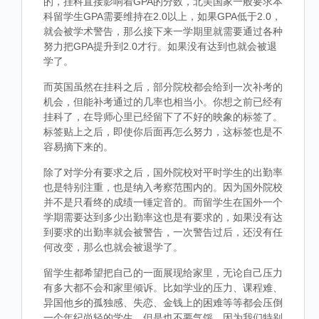
的，挂科直接影响着GPA的分数，北美国家一般要求本
科留学生GPA需要维持在2.0以上，如果GPA低于2.0，
就会被学术警告，那么接下来一学期里就需要通过各种
努力把GPA提升到2.0才行。如果没有达到也就会被退
学了。
而英国虽然在挂科之后，部分院校都会给到一次补考的
机会，但能补考通过的几率也相当小。你想之前已经有
挂科了，在导师心里已经留下了不好的映象的标签了。
标签贴上之后，即使你后面再怎么努力，这标签也是不
容易摘下来的。
除了对学分有要求之后，国外院校对平时学生的出勤率
也是特别注重，也是纳入考察范围内的。因为国外院校
并不是只看终的成绩一锤定音的。而留学生在国外一个
学期需要达到多少出勤率这也是有要求的，如果没有达
到要求的出勤率就会被警告，一次警告过后，还没有任
何改变，那么也就会被退学了。
留学生都希望把自己的一面展现给家里，无论自己压力
有多大都不会和家里倾诉。比如学业的压力、课程难、
异国他乡的孤独感、失恋、金钱上的困难等等都会压倒
一个年纪尚轻的学生，但是也不要气馁，因为我们特别