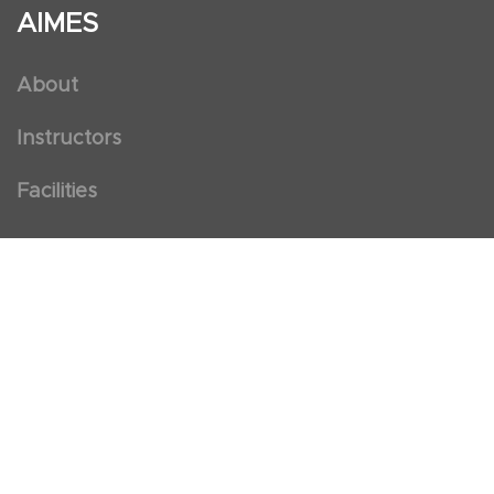
AIMES
About
Instructors
Facilities
Certificate Programs
Clinical and Certification Program
International Observership Program
Postgraduate Fellowship Program
Nursing Observership Program