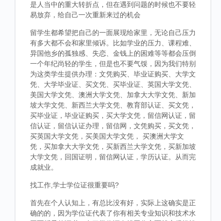
是人当中的重大转折点，但在遇到问题的时候也不要轻
易放弃，给自己一次重新来过的机会
留学生都希望把自己的一面展现给家里，无论自己压力
有多大都不会和家里倾诉。比如学业的压力、课程难、
异国他乡的孤独感、失恋、金钱上的困难等等都会压倒
一个年纪尚轻的学生，但是也不要气馁，因为我们特别
为这类学生提供办理：文凭购买、毕业证购买、大学文
凭、大学毕业证、买文凭、买毕业证、英国大学文凭、
美国大学文凭、澳洲大学文凭、加拿大大学文凭、新加
坡大学文凭、新西兰大学文凭、教育部认证、买文凭，
买毕业证，毕业证购买，买大学文凭，留信网认证，留
信认证，留信认证办理，留信网，文凭购买，买文凭，
买英国大学文凭，买美国大学文凭， 买澳洲大学文
凭，买加拿大大学文凭，买新西兰大学文凭，买新加坡
大学文凭，回国证明，留信网认证，学历认证。从而完
成就业。
找工作,学士学位证很重要吗?
首先在个人认知上，有总比没有好，实际上这确实是正
确的的，因为学位证代表了你有相关专业知识和技术水