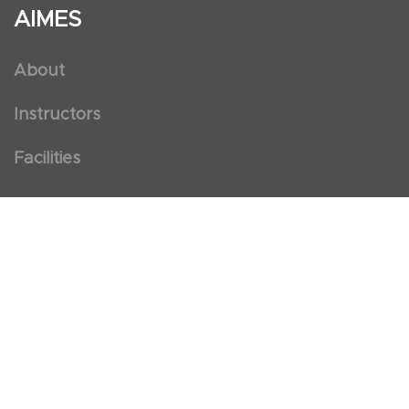
AIMES
About
Instructors
Facilities
Certificate Programs
Clinical and Certification Program
International Observership Program
Postgraduate Fellowship Program
Nursing Observership Program