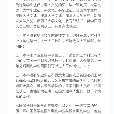
为这类学生提供办理：文凭购买、毕业证购买、大学文
凭、大学毕业证、买文凭、买毕业证、英国大学文凭、
美国大学文凭、澳洲大学文凭、加拿大大学文凭、新加
坡大学文凭、新西兰大学文凭、教育部认证、留学回国
人员证明、留信网认证。从而完成就业。
一、本科没有毕业转学或是转专业，继续完成，本科学
业（这也适合，大一大二挂科，不能进入大三课程，学
习的）；
二、本科未毕业直接申请硕士，（适合大三本科没有毕
业的，英国一年制授课试硕士，时间短，含金量高，一
年之后顺利毕业回国就可以进入工作岗位。）；
三、本科没有毕业实在不愿意出国的或是英国读硕士拿
到diploma或是certificate又不想重修的留学生，也只有
退而求其次，可以带有学位的，留学回国人员证，和留
信认证，也能辅助证明，在国外顺利毕业的，找一个满
意的工作。
出国留学对于留学而言确实也是人生中一段宝贵的经
历，可出国留学在国外顺利毕业与没有顺利毕业，都会