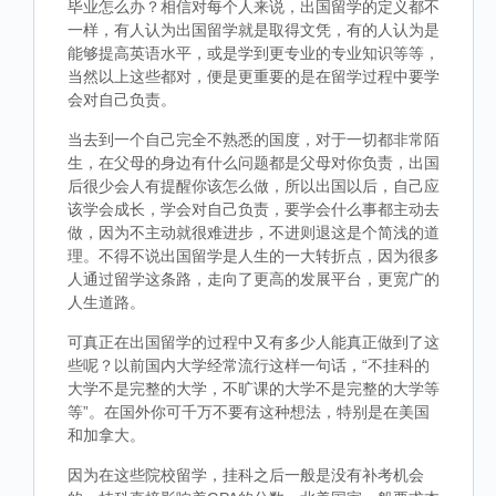
毕业怎么办？相信对每个人来说，出国留学的定义都不
一样，有人认为出国留学就是取得文凭，有的人认为是
能够提高英语水平，或是学到更专业的专业知识等等，
当然以上这些都对，便是更重要的是在留学过程中要学
会对自己负责。
当去到一个自己完全不熟悉的国度，对于一切都非常陌
生，在父母的身边有什么问题都是父母对你负责，出国
后很少会人有提醒你该怎么做，所以出国以后，自己应
该学会成长，学会对自己负责，要学会什么事都主动去
做，因为不主动就很难进步，不进则退这是个简浅的道
理。不得不说出国留学是人生的一大转折点，因为很多
人通过留学这条路，走向了更高的发展平台，更宽广的
人生道路。
可真正在出国留学的过程中又有多少人能真正做到了这
些呢？以前国内大学经常流行这样一句话，“不挂科的
大学不是完整的大学，不旷课的大学不是完整的大学等
等”。在国外你可千万不要有这种想法，特别是在美国
和加拿大。
因为在这些院校留学，挂科之后一般是没有补考机会