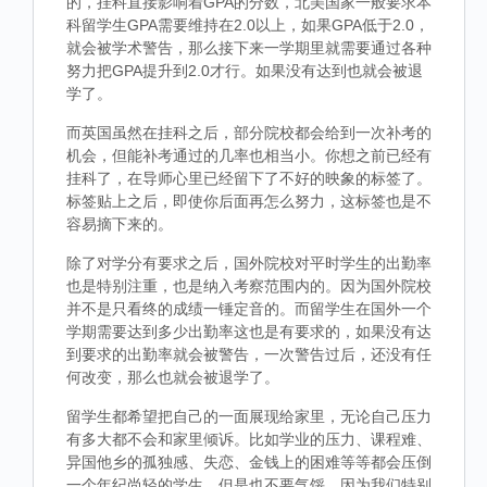
的，挂科直接影响着GPA的分数，北美国家一般要求本
科留学生GPA需要维持在2.0以上，如果GPA低于2.0，
就会被学术警告，那么接下来一学期里就需要通过各种
努力把GPA提升到2.0才行。如果没有达到也就会被退
学了。
而英国虽然在挂科之后，部分院校都会给到一次补考的
机会，但能补考通过的几率也相当小。你想之前已经有
挂科了，在导师心里已经留下了不好的映象的标签了。
标签贴上之后，即使你后面再怎么努力，这标签也是不
容易摘下来的。
除了对学分有要求之后，国外院校对平时学生的出勤率
也是特别注重，也是纳入考察范围内的。因为国外院校
并不是只看终的成绩一锤定音的。而留学生在国外一个
学期需要达到多少出勤率这也是有要求的，如果没有达
到要求的出勤率就会被警告，一次警告过后，还没有任
何改变，那么也就会被退学了。
留学生都希望把自己的一面展现给家里，无论自己压力
有多大都不会和家里倾诉。比如学业的压力、课程难、
异国他乡的孤独感、失恋、金钱上的困难等等都会压倒
一个年纪尚轻的学生，但是也不要气馁，因为我们特别