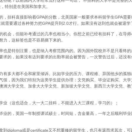
这些呢？以前国内大学经常流行这样一句话，“不挂科的大学不是完整的
法，特别是在美国和加拿大。
，挂科直接影响着GPA的分数，北美国家一般要求本科留学生GPA需要维
里就需要通过各种努力把GPA提升到2.0才行。如果没有达到也就会被退学
的机会，但能补考通过的几率也相当小。你想之前已经有挂科了，在导师
努力，这标签也是不容易摘下来的。
率也是特别注重，也是纳入考察范围内的。因为国外院校并不是只看终的
要求的，如果没有达到要求的出勤率就会被警告，一次警告过后，还没有
力有多大都不会和家里倾诉。比如学业的压力、课程难、异国他乡的孤独
气馁，因为我们特别为这类学生提供办理：文凭购买、毕业证购买、大学
澳洲大学文凭、加拿大大学文凭、新加坡大学文凭、新西兰大学文凭、教
学业（这也适合，大一大二挂科，不能进入大三课程，学习的）；
毕业的，英国一年制授课试硕士，时间短，含金量高，一年之后顺利毕业
iploma或是certificate又不想重修的留学生，也只有退而求其次