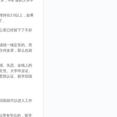
大学，不旷课的大学不
持在2.0以上，如果
了。
心里已经留下了不好
成绩一锤定音的。而
任何改变，那么也就
感、失恋、金钱上的
文凭、大学毕业证、
育部认证、留学回国
回国就可以进入工作
，可以带有学位的，留学