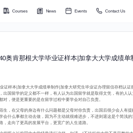
Courses
News
Events
Contact Us
6040奥肯那根大学毕业证样本|加拿大大学成绩单
毕业证样本|加拿大大学成绩单制作|加拿大研究生毕业证办理留信存档认证微信Q
，出国留学的定义都不一样，有人认为出国留学就是取得文凭，有的人认
都对，便是更重要的是在留学过程中要学会对自己负责。
陌生，在父母的身边有什么问题都是父母对你负责，出国后很少会人有提
学会什么事都主动去做，因为不主动就很难进步，不进则退这是个简浅的
路，走向了更高的发展平台，更宽广的人生道路。