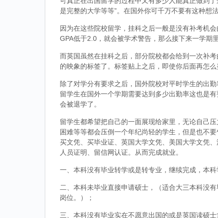
可真正在出国留学的过程中又有多少人能真正做到了
是完整的大学等等”。在国外你可千万不要有这种想
因为在这些院校留学，挂科之后一般是没有补考机会的
GPA低于2.0，就会被学术警告，那么接下来一学期
而英国虽然在挂科之后，部分院校都会给到一次补考
的映象的标签了。标签贴上之后，即使你后面再怎么
除了对学分有要求之后，国外院校对平时学生的出勤
留学生在国外一个学期需要达到多少出勤率这也是有
会被退学了。
留学生都希望把自己的一面展现给家里，无论自己压
困难等等都会压倒一个年纪尚轻的学生，但是也不要
买文凭、买毕业证、英国大学文凭、美国大学文凭、
人员证明、留信网认证。从而完成就业。
一、本科没有毕业转学或是转专业，继续完成，本科
二、本科未毕业直接申请硕士，（适合大三本科没有
岗位。）；
三、本科没有毕业实在不愿意出国的或是英国读硕士拿到d