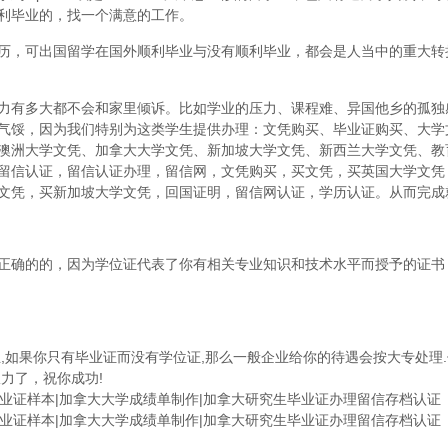
利毕业的，找一个满意的工作。
历，可出国留学在国外顺利毕业与没有顺利毕业，都会是人当中的重大转
力有多大都不会和家里倾诉。比如学业的压力、课程难、异国他乡的孤独
气馁，因为我们特别为这类学生提供办理：文凭购买、毕业证购买、大学
澳洲大学文凭、加拿大大学文凭、新加坡大学文凭、新西兰大学文凭、教
留信认证，留信认证办理，留信网，文凭购买，买文凭，买英国大学文凭
文凭，买新加坡大学文凭，回国证明，留信网认证，学历认证。从而完成
正确的的，因为学位证代表了你有相关专业知识和技术水平而授予的证书
,如果你只有毕业证而没有学位证,那么一般企业给你的待遇会按大专处理.
力了，祝你成功!
学毕业证样本|加拿大大学成绩单制作|加拿大研究生毕业证办理留信存档认证
学毕业证样本|加拿大大学成绩单制作|加拿大研究生毕业证办理留信存档认证