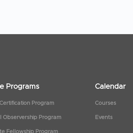
ate Programs
Calendar
 Certification Program
Courses
al Observership Program
Events
te Fellowship Program