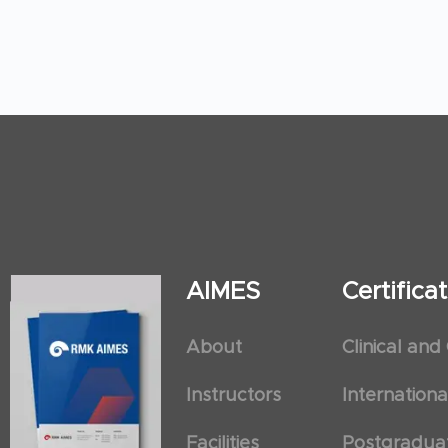
AIMES
Certific
About
Clinical and
Instructors
Internation
Facilities
Postgradua