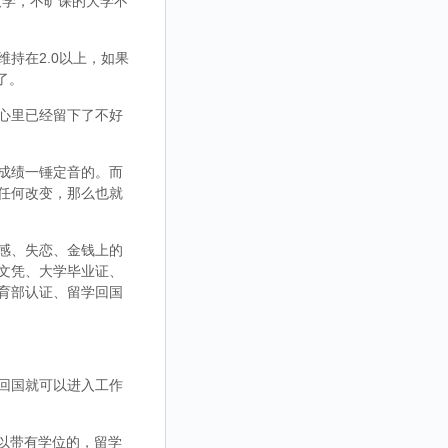
大学，不旷课的大学不
持在2.0以上，如果
了。
心里已经留下了不好
成绩一锤定音的。而
任何改变，那么也就
感、失恋、金钱上的
文凭、大学毕业证、
育部认证、留学回国
回国就可以进入工作
，可以带有学位的，留学