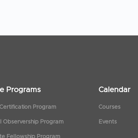
ate Programs
Calendar
 Certification Program
Courses
al Observership Program
Events
te Fellowship Program