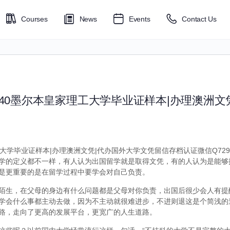
Courses
News
Events
Contact Us
6040墨尔本皇家理工大学毕业证样本|办理澳洲文
工大学毕业证样本|办理澳洲文凭|代办国外大学文凭留信存档认证微信Q7299
学的定义都不一样，有人认为出国留学就是取得文凭，有的人认为是能够
是更重要的是在留学过程中要学会对自己负责。
陌生，在父母的身边有什么问题都是父母对你负责，出国后很少会人有提
学会什么事都主动去做，因为不主动就很难进步，不进则退这是个简浅的
路，走向了更高的发展平台，更宽广的人生道路。