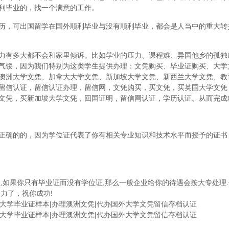
利毕业的，找一个满意的工作。
历，可出国留学在国外顺利毕业与没有顺利毕业，都会是人当中的重大转
力有多大都不会和家里倾诉。比如学业的压力、课程难、异国他乡的孤独
气馁，因为我们特别为这类学生提供办理：文凭购买、毕业证购买、大学
澳洲大学文凭、加拿大大学文凭、新加坡大学文凭、新西兰大学文凭、教
留信认证，留信认证办理，留信网，文凭购买，买文凭，买英国大学文凭
文凭，买新加坡大学文凭，回国证明，留信网认证，学历认证。从而完成
正确的的，因为学位证代表了你有相关专业知识和技术水平而授予的证书
,如果你只有毕业证而没有学位证,那么一般企业给你的待遇会按大专处理.
力了，祝你成功!
理工大学毕业证样本|办理澳洲文凭|代办国外大学文凭留信存档认证
理工大学毕业证样本|办理澳洲文凭|代办国外大学文凭留信存档认证