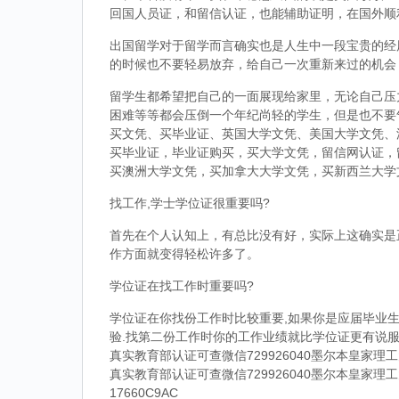
回国人员证，和留信认证，也能辅助证明，在国外顺
出国留学对于留学而言确实也是人生中一段宝贵的经
的时候也不要轻易放弃，给自己一次重新来过的机会
留学生都希望把自己的一面展现给家里，无论自己压
困难等等都会压倒一个年纪尚轻的学生，但是也不要
买文凭、买毕业证、英国大学文凭、美国大学文凭、
买毕业证，毕业证购买，买大学文凭，留信网认证，
买澳洲大学文凭，买加拿大大学文凭，买新西兰大学
找工作,学士学位证很重要吗?
首先在个人认知上，有总比没有好，实际上这确实是
作方面就变得轻松许多了。
学位证在找工作时重要吗?
学位证在你找份工作时比较重要,如果你是应届毕业生
验.找第二份工作时你的工作业绩就比学位证更有说服
真实教育部认证可查微信729926040墨尔本皇家
真实教育部认证可查微信729926040墨尔本皇家
17660C9AC