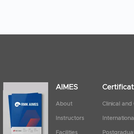
AIMES
Certific
About
Clinical and
Instructors
Internation
Facilities
Postgradua