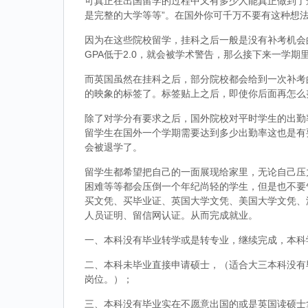
可真正在出国留学的过程中又有多少人能真正做到了
是完整的大学等等”。在国外你可千万不要有这种想
因为在这些院校留学，挂科之后一般是没有补考机会的
GPA低于2.0，就会被学术警告，那么接下来一学期
而英国虽然在挂科之后，部分院校都会给到一次补考
的映象的标签了。标签贴上之后，即使你后面再怎么
除了对学分有要求之后，国外院校对平时学生的出勤
留学生在国外一个学期需要达到多少出勤率这也是有
会被退学了。
留学生都希望把自己的一面展现给家里，无论自己压
困难等等都会压倒一个年纪尚轻的学生，但是也不要
买文凭、买毕业证、英国大学文凭、美国大学文凭、
人员证明、留信网认证。从而完成就业。
一、本科没有毕业转学或是转专业，继续完成，本科
二、本科未毕业直接申请硕士，（适合大三本科没有
岗位。）；
三、本科没有毕业实在不愿意出国的或是英国读硕士拿到d