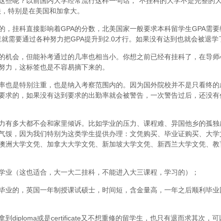
这些呢？以前国内大学经常流行这样一句话，“不挂科的大学不是完整的
法，特别是在美国和加拿大。
，挂科直接影响着GPA的分数，北美国家一般要求本科留学生GPA需要维
里就需要通过各种努力把GPA提升到2.0才行。如果没有达到也就会被退学
的机会，但能补考通过的几率也相当小。你想之前已经有挂科了，在导师
努力，这标签也是不容易摘下来的。
率也是特别注重，也是纳入考察范围内的。因为国外院校并不是只看终的
要求的，如果没有达到要求的出勤率就会被警告，一次警告过后，还没有
力有多大都不会和家里倾诉。比如学业的压力、课程难、异国他乡的孤独
气馁，因为我们特别为这类学生提供办理：文凭购买、毕业证购买、大学
澳洲大学文凭、加拿大大学文凭、新加坡大学文凭、新西兰大学文凭、教
学业（这也适合，大一大二挂科，不能进入大三课程，学习的）；
毕业的，英国一年制授课试硕士，时间短，含金量高，一年之后顺利毕业
iploma或是certificate又不想重修的留学生，也只有退而求其次