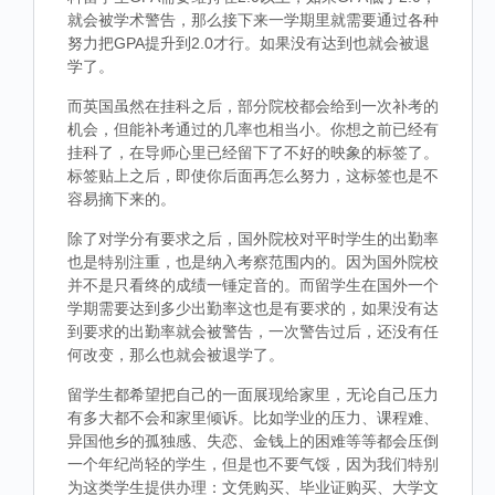
就会被学术警告，那么接下来一学期里就需要通过各种
努力把GPA提升到2.0才行。如果没有达到也就会被退
学了。
而英国虽然在挂科之后，部分院校都会给到一次补考的
机会，但能补考通过的几率也相当小。你想之前已经有
挂科了，在导师心里已经留下了不好的映象的标签了。
标签贴上之后，即使你后面再怎么努力，这标签也是不
容易摘下来的。
除了对学分有要求之后，国外院校对平时学生的出勤率
也是特别注重，也是纳入考察范围内的。因为国外院校
并不是只看终的成绩一锤定音的。而留学生在国外一个
学期需要达到多少出勤率这也是有要求的，如果没有达
到要求的出勤率就会被警告，一次警告过后，还没有任
何改变，那么也就会被退学了。
留学生都希望把自己的一面展现给家里，无论自己压力
有多大都不会和家里倾诉。比如学业的压力、课程难、
异国他乡的孤独感、失恋、金钱上的困难等等都会压倒
一个年纪尚轻的学生，但是也不要气馁，因为我们特别
为这类学生提供办理：文凭购买、毕业证购买、大学文