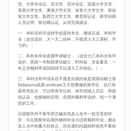
凭、大学毕业证、买文凭、买毕业证、英国大学文凭、
美国大学文凭、澳洲大学文凭、加拿大大学文凭、新加
坡大学文凭、新西兰大学文凭、教育部认证、留学回国
人员证明、留信网认证。从而完成就业。
一、本科没有毕业转学或是转专业，继续完成，本科学
业（这也适合，大一大二挂科，不能进入大三课程，学
习的）；
二、本科未毕业直接申请硕士，（适合大三本科没有毕
业的，英国一年制授课试硕士，时间短，含金量高，一
年之后顺利毕业回国就可以进入工作岗位。）；
三、本科没有毕业实在不愿意出国的或是英国读硕士拿
到diploma或是certificate又不想重修的留学生，也只有
退而求其次，可以带有学位的，留学回国人员证，和留
信认证，也能辅助证明，在国外顺利毕业的，找一个满
意的工作。
出国留学对于留学而言确实也是人生中一段宝贵的经
历，可出国留学在国外顺利毕业与没有顺利毕业，都会
是人当中的重大转折点，但在遇到问题的时候也不要轻