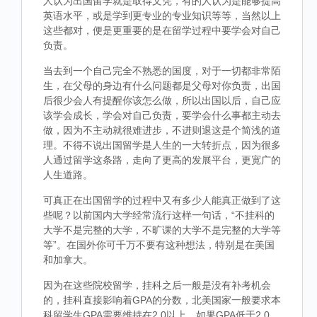
人认为出国留学就是取得文凭，有的人认为是能够提高
英语水平，或是学到更专业的专业知识等等，当然以上
这些都对，便是更重要的是在留学过程中要学会对自己
负责。
当去到一个自己完全不熟悉的国度，对于一切都非常陌
生，在父母的身边有什么问题都是父母对你负责，出国
后很少会人有提醒你该怎么做，所以出国以后，自己应
该学会成长，学会对自己负责，要学会什么事都主动去
做，因为不主动就很难进步，不进则退这是个简浅的道
理。不得不说出国留学是人生的一大转折点，因为很多
人通过留学这条路，走向了更高的发展平台，更宽广的
人生道路。
可真正在出国留学的过程中又有多少人能真正做到了这
些呢？以前国内大学经常流行这样一句话，“不挂科的
大学不是完整的大学，不旷课的大学不是完整的大学等
等”。在国外你可千万不要有这种想法，特别是在美国
和加拿大。
因为在这些院校留学，挂科之后一般是没有补考机会
的，挂科直接影响着GPA的分数，北美国家一般要求本
科留学生GPA需要维持在2.0以上，如果GPA低于2.0，