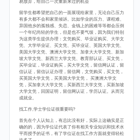
易放弃，给自己一次重新来过的机会
留学生都希望把自己的一面展现给家里，无论自己压力
有多大都不会和家里倾诉。比如学业的压力、课程难、
异国他乡的孤独感、失恋、金钱上的困难等等都会压倒
一个年纪尚轻的学生，但是也不要气馁，因为我们特别
为这类学生提供办理：文凭购买、毕业证购买、大学文
凭、大学毕业证、买文凭、买毕业证、英国大学文凭、
美国大学文凭、澳洲大学文凭、加拿大大学文凭、新加
坡大学文凭、新西兰大学文凭、教育部认证、买文凭，
买毕业证，毕业证购买，买大学文凭，留信网认证，留
信认证，留信认证办理，留信网，文凭购买，买文凭，
买英国大学文凭，买美国大学文凭， 买澳洲大学文
凭，买加拿大大学文凭，买新西兰大学文凭，买新加坡
大学文凭，回国证明，留信网认证，学历认证。从而完
成就业。
找工作,学士学位证很重要吗?
首先在个人认知上，有总比没有好，实际上这确实是正
确的的，因为学位证代表了你有相关专业知识和技术水
平而授予的证书，有了学位证在找工作方面就变得轻松