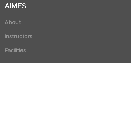
AIMES
About
Instructors
Facilities
Certificate Programs
Clinical and Certification Program
International Observership Program
Postgraduate Fellowship Program
Nursing Observership Program