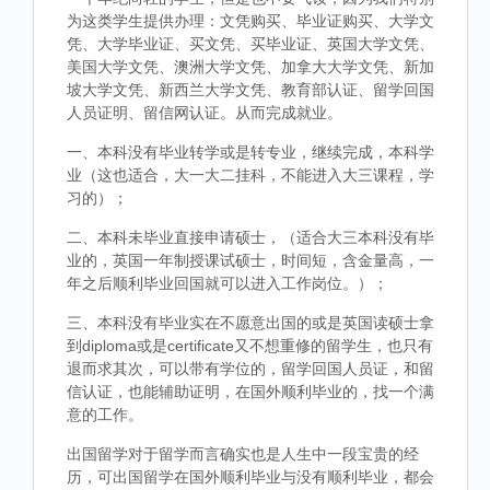
为这类学生提供办理：文凭购买、毕业证购买、大学文
凭、大学毕业证、买文凭、买毕业证、英国大学文凭、
美国大学文凭、澳洲大学文凭、加拿大大学文凭、新加
坡大学文凭、新西兰大学文凭、教育部认证、留学回国
人员证明、留信网认证。从而完成就业。
一、本科没有毕业转学或是转专业，继续完成，本科学
业（这也适合，大一大二挂科，不能进入大三课程，学
习的）；
二、本科未毕业直接申请硕士，（适合大三本科没有毕
业的，英国一年制授课试硕士，时间短，含金量高，一
年之后顺利毕业回国就可以进入工作岗位。）；
三、本科没有毕业实在不愿意出国的或是英国读硕士拿
到diploma或是certificate又不想重修的留学生，也只有
退而求其次，可以带有学位的，留学回国人员证，和留
信认证，也能辅助证明，在国外顺利毕业的，找一个满
意的工作。
出国留学对于留学而言确实也是人生中一段宝贵的经
历，可出国留学在国外顺利毕业与没有顺利毕业，都会