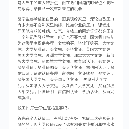
是人当中的重大转折点，但在遇到问题的时候也不要轻
易放弃，给自己一次重新来过的机会
留学生都希望把自己的一面展现给家里，无论自己压力
有多大都不会和家里倾诉。比如学业的压力、课程难、
异国他乡的孤独感、失恋、金钱上的困难等等都会压倒
一个年纪尚轻的学生，但是也不要气馁，因为我们特别
为这类学生提供办理：文凭购买、毕业证购买、大学文
凭、大学毕业证、买文凭、买毕业证、英国大学文凭、
美国大学文凭、澳洲大学文凭、加拿大大学文凭、新加
坡大学文凭、新西兰大学文凭、教育部认证、买文凭，
买毕业证，毕业证购买，买大学文凭，留信网认证，留
信认证，留信认证办理，留信网，文凭购买，买文凭，
买英国大学文凭，买美国大学文凭， 买澳洲大学文
凭，买加拿大大学文凭，买新西兰大学文凭，买新加坡
大学文凭，回国证明，留信网认证，学历认证。从而完
成就业。
找工作,学士学位证很重要吗?
首先在个人认知上，有总比没有好，实际上这确实是正
确的的，因为学位证代表了你有相关专业知识和技术水