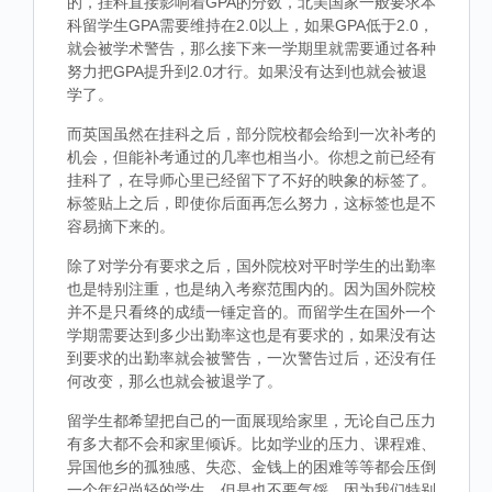
的，挂科直接影响着GPA的分数，北美国家一般要求本
科留学生GPA需要维持在2.0以上，如果GPA低于2.0，
就会被学术警告，那么接下来一学期里就需要通过各种
努力把GPA提升到2.0才行。如果没有达到也就会被退
学了。
而英国虽然在挂科之后，部分院校都会给到一次补考的
机会，但能补考通过的几率也相当小。你想之前已经有
挂科了，在导师心里已经留下了不好的映象的标签了。
标签贴上之后，即使你后面再怎么努力，这标签也是不
容易摘下来的。
除了对学分有要求之后，国外院校对平时学生的出勤率
也是特别注重，也是纳入考察范围内的。因为国外院校
并不是只看终的成绩一锤定音的。而留学生在国外一个
学期需要达到多少出勤率这也是有要求的，如果没有达
到要求的出勤率就会被警告，一次警告过后，还没有任
何改变，那么也就会被退学了。
留学生都希望把自己的一面展现给家里，无论自己压力
有多大都不会和家里倾诉。比如学业的压力、课程难、
异国他乡的孤独感、失恋、金钱上的困难等等都会压倒
一个年纪尚轻的学生，但是也不要气馁，因为我们特别